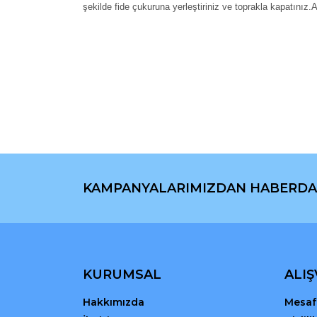
şekilde fide çukuruna yerleştiriniz ve toprakla kapatınız.
Bu ürünün fiyat bilgisi, resim, ürün açıklamaların
Görüş ve önerileriniz için teşekkür ederiz.
Ürün resmi kalitesiz, bozuk veya görüntülenemiyo
Ürün açıklamasında eksik bilgiler bulunuyor.
Ürün bilgilerinde hatalar bulunuyor.
Ürün fiyatı diğer sitelerden daha pahalı.
Bu ürüne benzer farklı alternatifler olmalı.
KAMPANYALARIMIZDAN HABERDA
KURUMSAL
ALIŞ
Hakkımızda
Mesafe