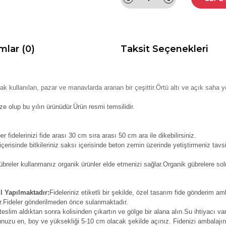
mlar (0)
Taksit Seçenekleri
ak kullanılan, pazar ve manavlarda aranan bir çeşittir.Örtü altı ve açık saha yetiş
ze olup bu yılın ürünüdür.Ürün resmi temsilidir.
r fidelerinizi fide arası 30 cm sıra arası 50 cm ara ile dikebilirsiniz.
erisinde bitkileriniz saksı içerisinde beton zemin üzerinde yetiştirmeniz tavsi
reler kullanmanız organik ürünler elde etmenizi sağlar.Organik gübrelere solu
l Yapılmaktadır:
Fideleriniz etiketli bir şekilde, özel tasarım fide gönderim am
r.Fideler gönderilmeden önce sulanmaktadır.
teslim aldıktan sonra kolisinden çıkartın ve gölge bir alana alın.Su ihtiyacı var
nuzu en, boy ve yüksekliği 5-10 cm olacak şekilde açınız. Fidenizi ambalajın