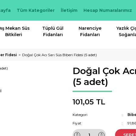
ayfa
Tüm Kategoriler
İletişim
Hesap Numaralarımız
ış Mekan Süs
Tüplü Gül
Narenciye
Yazlık Çi
Bitkileri
Fidanları
Fidanları
Soğanla
er Fidesi
Doğal Çok Acı Sarı Süs Biberi Fidesi (5 adet)
Doğal Çok Acı 
(5 adet)
I
101,05 TL
Kategori
Bibe
Fiyat
91,8
SEPE