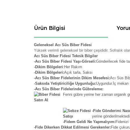
Ürün Bilgisi
Yoru
Geleneksel Acı Süs Biber Fidesi
Yüksek verimli geleneksel bir biber çeşididir. Sofralık olar
Acı Süs Biber Fidesi Teknik Bilgiler
-Acı Süs Biber Fidesi Yaşı-Görseli:
Gönderilecek fide ta
-Dikim Bölgeleri
:Her Rakım
-Dikim Bölgeleri:
Açık tarla, Saksı
-Acı Süs Biber Fidelerinin Dikim Mesefesi:
Acı Süs Bibe
-Saksıda Yetiştiriciliğe Uygunluğu:
Uygundur.İç mekan iç
-Acı Süs Biber Fidelerinde Gübreleme:
Fenni gübre yerine her zaman organik güb
-Fide Gönderimi Nası
yerine gönderilmektedi
-Fidem Geldi Ne Yapmalıyım:
Fidenizi 
-Fide Dikerken Dikkat Edilmesi Gerekenler:
Fide çukuru