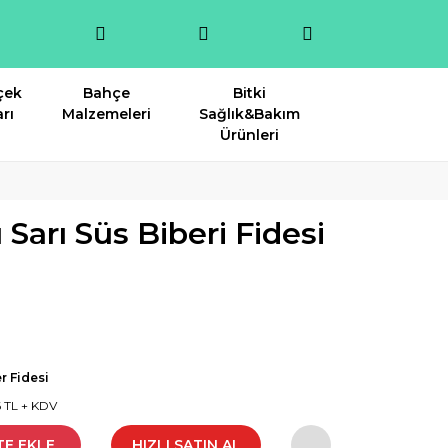
çek
Bahçe
Bitki
rı
Malzemeleri
Sağlık&Bakım
Ürünleri
Sarı Süs Biberi Fidesi
r Fidesi
6 TL + KDV
TE EKLE
HIZLI SATIN AL