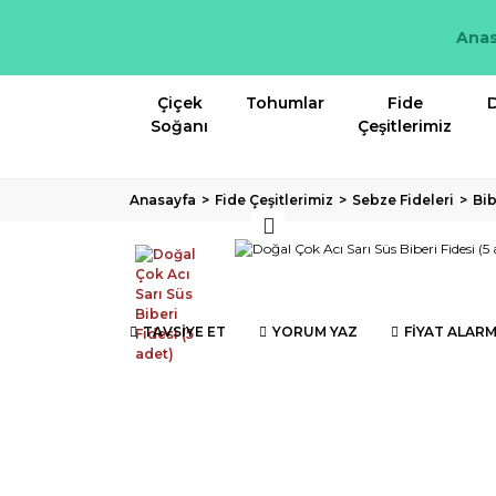
Anas
Çiçek
Tohumlar
Fide
D
Soğanı
Çeşitlerimiz
Anasayfa
Fide Çeşitlerimiz
Sebze Fideleri
Bib
TAVSİYE ET
YORUM YAZ
FİYAT ALARM