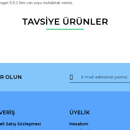
Asgari 0,5-1 litre can suyu muhakkak veriniz.
da ve diğer konularda yetersiz gördüğünüz noktaları öneri formunu kullana
TAVSİYE ÜRÜNLER
Bu ürüne ilk yorumu siz yapın!
r.
Yorum Yaz
R OLUN
Gönder
VERİŞ
ÜYELİK
li Satış Sözleşmesi
Hesabım