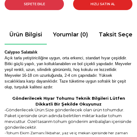
SEPETE EKLE
HIZLI SATIN AL
Ürün Bilgisi
Yorumlar (0)
Taksit Seçen
Calypso Salatalık
Açık tarla yetiştiriciliğine uygun, orta erkenci, standart hıyar çeşididir.
Bitki güçlü yapılı, yan koltuklanabilen ve bol çiçekli yapıdadır. Meyveler
yeşil renkli, uzun, silindirik görünümlü, hoş kokulu ve lezzetlidir.
Meyveler 16-18 cm uzunluğunda, 2-4 cm çapındadır. Yüksek
sıcaklıklara karşı dayanıklıdır. Taze tüketime uygun sofralık bir çeşit
olup, turşuluk kalitesi azdır.
Gönderilecek Hıyar Tohumu Teknik Bilgileri Lütfen
Dikkatli Bir Şekilde Okuyunuz
Gönderilecek Ürün:Size gönderilecek olan ürün tohumdur.
-
Paket içerisinde ürün adında belirtilen miktar kadar tohum
mevcuttur. Özel tasarım tohum gönderim ambalajları içerisinde
gönderilecektir.
-Tohum Ekim Zamanı:İlkbahar, yaz ve iç mekan içerisinde her zaman