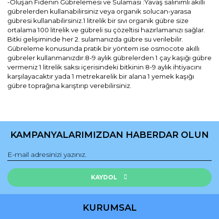
-Oluşan Fidenin Gübrelemesi ve Sulaması :Yavaş salınımlı akıllı
gübrelerden kullanabilirsiniz veya organik solucan-yarasa
gübresi kullanabilirsiniz.1 litrelik bir sıvı organik gübre size
ortalama 100 litrelik ve gübreli su çözeltisi hazırlamanızı sağlar.
Bitki gelişiminde her 2. sulamanızda gübre su verilebilir.
Gübreleme konusunda pratik bir yöntem ise osmocote akıllı
gübreler kullanmanızdır.8-9 aylık gübrelerden 1 çay kaşığı gübre
vermeniz 1 litrelik saksı içerisindeki bitkinin 8-9 aylık ihtiyacını
karşılayacaktır yada 1 metrekarelik bir alana 1 yemek kaşığı
gübre toprağına karıştırıp verebilirsiniz.
Bu ürünün fiyat bilgisi, resim, ürün açıklamalarında ve diğer
konularda yetersiz gördüğünüz noktaları öneri formunu
Bu ürüne ilk yorumu siz yapın!
kullanarak tarafımıza iletebilirsiniz.
KAMPANYALARIMIZDAN HABERDAR OLUN
Görüş ve önerileriniz için teşekkür ederiz.
Yorum Yaz
Ürün resmi kalitesiz, bozuk veya görüntülenemiyor.
Ürün açıklamasında eksik bilgiler bulunuyor.
KAYDOL
Ürün bilgilerinde hatalar bulunuyor.
Ürün fiyatı diğer sitelerden daha pahalı.
KURUMSAL
Bu ürüne benzer farklı alternatifler olmalı.