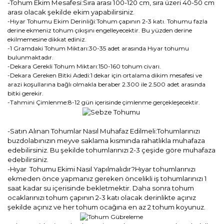
-Tohum Ekim Mesafesi:Sıra arası 100-120 cm, sıra üzeri 40-50 cm
arası olacak şekilde ekim yapabilirsiniz.
-Hıyar Tohumu Ekim Derinliği:Tohum çapının 2-3 katı. Tohumu fazla
derine ekmeniz tohum çıkışını engelleyecektir. Bu yüzden derine
ekilmemesine dikkat ediniz.
-1 Gramdaki Tohum Miktarı:30-35 adet arasında Hıyar tohumu
bulunmaktadır.
-Dekara Gerekli Tohum Miktarı:150-160 tohum civarı.
-Dekara Gereken Bitki Adedi:1 dekar için ortalama dikim mesafesi ve
arazi koşullarına bağlı olmakla beraber 2.300 ile 2.500 adet arasında
bitki gerekir.
-Tahmini Çimlenme:8-12 gün içerisinde çimlenme gerçekleşecektir.
-Satın Alınan Tohumlar Nasıl Muhafaz Edilmeli:Tohumlarınızı
buzdolabınızın meyve saklama kısmında rahatlıkla muhafaza
edebilirsiniz. Bu şekilde tohumlarınızı 2-3 çeşide göre muhafaza
edebilirsiniz.
-Hıyar Tohumu Ekimi Nasıl Yapılmalıdır?Hıyar tohumlarınızı
ekmeden önce yapmanız gereken öncelikli iş tohumlarınızı 1
saat kadar su içerisinde bekletmektir. Daha sonra tohum
ocaklarınızı tohum çapının 2-3 katı olacak derinlikte açınız
şekilde açınız ve her tohum ocağına en az 2 tohum koyunuz.