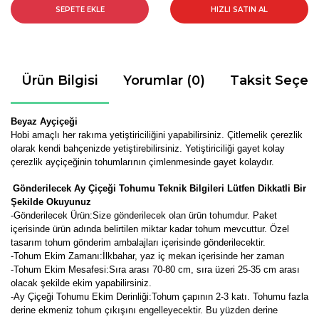
SEPETE EKLE
HIZLI SATIN AL
Ürün Bilgisi
Yorumlar (0)
Taksit Seçen
Beyaz Ayçiçeği
Hobi amaçlı her rakıma yetiştiriciliğini yapabilirsiniz. Çitlemelik çerezlik
olarak kendi bahçenizde yetiştirebilirsiniz. Yetiştiriciliği gayet kolay
çerezlik ayçiçeğinin tohumlarının çimlenmesinde gayet kolaydır.
Gönderilecek
Ay Çiçeği
Tohumu Teknik Bilgileri Lütfen Dikkatli Bir
Şekilde Okuyunuz
-
Gönderilecek Ürün:Size gönderilecek olan ürün tohumdur. Paket
içerisinde ürün adında belirtilen miktar kadar tohum mevcuttur. Özel
tasarım tohum gönderim ambalajları içerisinde gönderilecektir.
-Tohum Ekim Zamanı:İlkbahar, yaz iç mekan içerisinde her zaman
-Tohum Ekim Mesafesi:Sıra arası 70-80 cm, sıra üzeri 25-35 cm arası
olacak şekilde ekim yapabilirsiniz.
-Ay Çiçeği Tohumu Ekim Derinliği:Tohum çapının 2-3 katı. Tohumu fazla
derine ekmeniz tohum çıkışını engelleyecektir. Bu yüzden derine