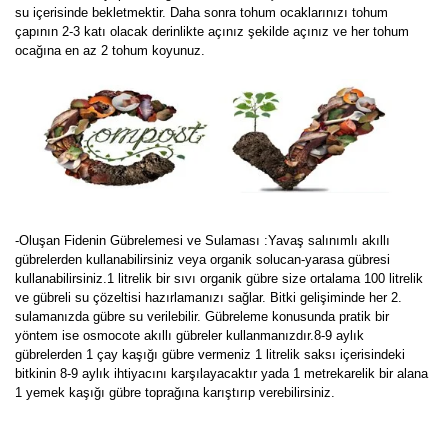
su içerisinde bekletmektir. Daha sonra tohum ocaklarınızı tohum
çapının 2-3 katı olacak derinlikte açınız şekilde açınız ve her tohum
ocağına en az 2 tohum koyunuz.
-Oluşan Fidenin Gübrelemesi ve Sulaması :Yavaş salınımlı akıllı
gübrelerden kullanabilirsiniz veya organik solucan-yarasa gübresi
kullanabilirsiniz.1 litrelik bir sıvı organik gübre size ortalama 100 litrelik
ve gübreli su çözeltisi hazırlamanızı sağlar. Bitki gelişiminde her 2.
sulamanızda gübre su verilebilir. Gübreleme konusunda pratik bir
yöntem ise osmocote akıllı gübreler kullanmanızdır.8-9 aylık
gübrelerden 1 çay kaşığı gübre vermeniz 1 litrelik saksı içerisindeki
bitkinin 8-9 aylık ihtiyacını karşılayacaktır yada 1 metrekarelik bir alana
1 yemek kaşığı gübre toprağına karıştırıp verebilirsiniz.
Bu ürünün fiyat bilgisi, resim, ürün açıklamalarında ve diğer