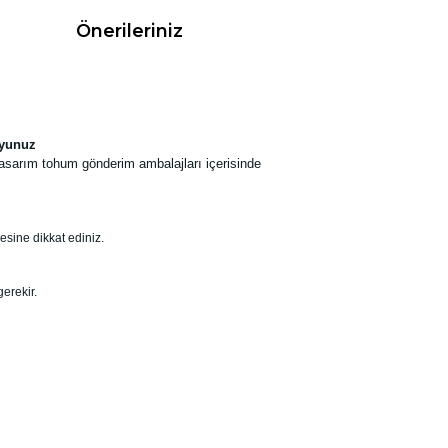
Önerileriniz
uyunuz
tasarım tohum gönderim ambalajları içerisinde
sine dikkat ediniz.
erekir.
rak tarafımıza iletebilirsiniz.