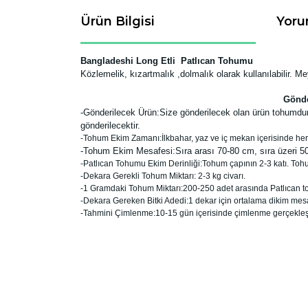
Ürün Bilgisi
Yoru
Bangladeshi Long Etli Patlıcan Tohumu
Közlemelik, kızartmalık ,dolmalık olarak kullanılabilir. Me
Gönde
-
Gönderilecek Ürün:Size gönderilecek olan ürün tohumdur.
gönderilecektir.
-Tohum Ekim Zamanı:İlkbahar, yaz ve iç mekan içerisinde h
-Tohum Ekim Mesafesi:Sıra arası 70-80 cm, sıra üzeri 50-
-Patlıcan Tohumu Ekim Derinliği:Tohum çapının 2-3 katı. Toh
-Dekara Gerekli Tohum Miktarı: 2-3 kg civarı.
-1 Gramdaki Tohum Miktarı:200-250 adet arasında Patlıcan 
-Dekara Gereken Bitki Adedi:1 dekar için ortalama dikim mesaf
-Tahmini Çimlenme:10-15 gün içerisinde çimlenme gerçekleş
Bu ürünün fiyat bilgisi, resim, ürün açıklamaların
Görüş ve önerileriniz için teşekkür ederiz.