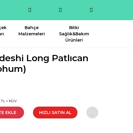
çek
Bahçe
Bitki
rı
Malzemeleri
Sağlık&Bakım
Ürünleri
deshi Long Patlıcan
tohum)
9 TL + KDV
TE EKLE
HIZLI SATIN AL