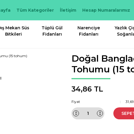
ayfa
Tüm Kategoriler
İletişim
Hesap Numaralarımız
ış Mekan Süs
Tüplü Gül
Narenciye
Yazlık Çi
Bitkileri
Fidanları
Fidanları
Soğanla
Doğal Bangla
Tohumu (15 
I
34,86 TL
Fiyat
31,6
SEPE