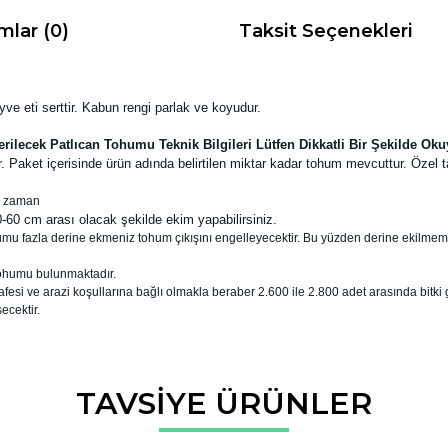
mlar (0)
Taksit Seçenekleri
yve eti serttir. Kabun rengi parlak ve koyudur.
rilecek Patlıcan Tohumu Teknik Bilgileri Lütfen Dikkatli Bir Şekilde Ok
 Paket içerisinde ürün adında belirtilen miktar kadar tohum mevcuttur. Özel 
er zaman
60 cm arası olacak şekilde ekim yapabilirsiniz.
umu fazla derine ekmeniz tohum çıkışını engelleyecektir. Bu yüzden derine ekilmeme
tohumu bulunmaktadır.
esi ve arazi koşullarına bağlı olmakla beraber 2.600 ile 2.800 adet arasında bitki g
ecektir.
da ve diğer konularda yetersiz gördüğünüz noktaları öneri formunu kullana
TAVSİYE ÜRÜNLER
Bu ürüne ilk yorumu siz yapın!