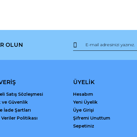
r.
Yorum Yaz
R OLUN
Gönder
VERİŞ
ÜYELİK
li Satış Sözleşmesi
Hesabım
ik ve Güvenlik
Yeni Üyelik
ve İade Şartları
Üye Girişi
 Veriler Politikası
Şifremi Unuttum
Sepetiniz