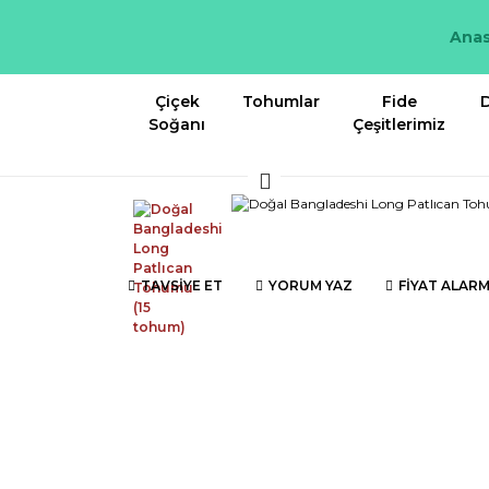
Anas
Çiçek
Tohumlar
Fide
D
Soğanı
Çeşitlerimiz
TAVSİYE ET
YORUM YAZ
FİYAT ALARM