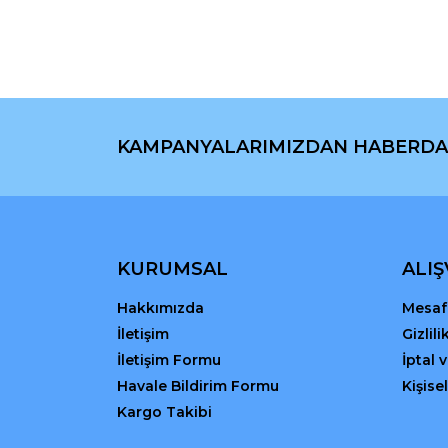
Ürün resmi kalitesiz, bozuk veya görüntülenemiyo
Ürün açıklamasında eksik bilgiler bulunuyor.
Ürün bilgilerinde hatalar bulunuyor.
Ürün fiyatı diğer sitelerden daha pahalı.
Bu ürüne benzer farklı alternatifler olmalı.
KAMPANYALARIMIZDAN HABERDA
KURUMSAL
ALIŞ
Hakkımızda
Mesafe
İletişim
Gizlil
İletişim Formu
İptal 
Havale Bildirim Formu
Kişisel
Kargo Takibi