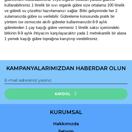
kullanabilirsiniz.1 litrelik bir sıvı organik gübre size ortalama 100 litrelik
ve gübreli su çözeltisi hazırlamanızı sağlar. Bitki gelişiminde her 2.
sulamanızda gübre su verilebilir. Gübreleme konusunda pratik bir
yöntem ise osmocote akıllı gübreler kullanmanızdır.8-9 aylık
gübrelerden 1 çay kaşığı gübre vermeniz 1 litrelik saksı içerisindeki
bitkinin 8-9 aylık ihtiyacını karşılayacaktır yada 1 metrekarelik bir alana
1 yemek kaşığı gübre toprağına karıştırıp verebilirsiniz.
Bu ürünün fiyat bilgisi, resim, ürün açıklamalarında ve diğer
konularda yetersiz gördüğünüz noktaları öneri formunu
Bu ürüne ilk yorumu siz yapın!
kullanarak tarafımıza iletebilirsiniz.
KAMPANYALARIMIZDAN HABERDAR OLUN
Görüş ve önerileriniz için teşekkür ederiz.
Yorum Yaz
Ürün resmi kalitesiz, bozuk veya görüntülenemiyor.
Ürün açıklamasında eksik bilgiler bulunuyor.
KAYDOL
Ürün bilgilerinde hatalar bulunuyor.
Ürün fiyatı diğer sitelerden daha pahalı.
KURUMSAL
Bu ürüne benzer farklı alternatifler olmalı.
Hakkımızda
İletişim