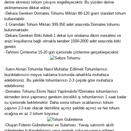
derine ekmeniz tohum çıkışını engelleyecektir. Bu yüzden derine
ekilmemesine dikkat ediniz.
-Dekara Gereken Domates Tohumu Miktarı:80-120 gram standart tohum
kullanılabilir.
-1 Gramdaki Tohum Miktarı:300-350 adet arasında Domates tohumu
bulunmaktadır.
-Dekara Gereken Bitki Adedi:1 dekar için ortalama dikim mesafesi ve
arazi koşullarına bağlı olmakla beraber 1500-2000 adet arasında bitki
gerekir.
-Tahmini Çimlenme:15-20 gün içerisinde çimlenme gerçekleşecektir.
-Satın Alınan Tohumlar Nasıl Muhafaz Edilmeli:Tohumlarınızı
buzdolabınızın meyve saklama kısmında rahatlıkla muhafaza
edebilirsiniz. Bu şekilde tohumlarınızı 2-3 çeşide göre muhafaza
edebilirsiniz.
-Domates Tohumu Ekimi Nasıl Yapılmalıdır?Domates tohumlarınızı
ekmeden önce yapmanız gereken öncelikli iş tohumlarınızı 1 saat kadar
su içerisinde bekletmektir. Daha sonra tohum ocaklarınızı tohum
çapının 2-3 katı olacak derinlikte açınız şekilde açınız ve her tohum
ocağına en az 2 tohum koyunuz.
-Oluşan Fidenin Gübrelemesi ve Sulaması :Yavaş salınımlı akıllı
gübrelerden kullanabilirsiniz veya organik solucan-yarasa gübresi