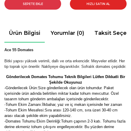
SEPETE EKLE
HIZLI SATIN AL
Ürün Bilgisi
Yorumlar (0)
Taksit Seçen
Ace 55
Domates
Bitki yapısı yüksek verimli, dallı ve orta erkencidir. Meyveler etlidir. Her
tip toprak için önerilir. Nakliyeye dayanıklıdır. Sofralık domates çeşididir.
Gönderilecek Domates Tohumu Teknik Bilgileri Lütfen Dikkatli Bir
Şekilde Okuyunuz
-
Gönderilecek Ürün:Size gönderilecek olan ürün tohumdur. Paket
içerisinde ürün adında belirtilen miktar kadar tohum mevcuttur. Özel
tasarım tohum gönderim ambalajları içerisinde gönderilecektir.
-Tohum Ekim Zamanı:İlkbahar, yaz ve iç mekan içerisinde her zaman
-Tohum Ekim Mesafesi:Sıra arası 120-140 cm, sıra üzeri 30-40 cm
arası olacak şekilde ekim yapabilirsiniz.
-Domates Tohumu Ekim Derinliği:Tohum çapının 2-3 katı. Tohumu fazla
derine ekmeniz tohum çıkışını engelleyecektir. Bu yüzden derine