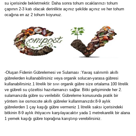
su içerisinde bekletmektir. Daha sonra tohum ocaklarınızı tohum
çapının 2-3 katı olacak derinlikte açınız şekilde açınız ve her tohum
ocağına en az 2 tohum koyunuz.
-Oluşan Fidenin Gübrelemesi ve Sulaması :Yavaş salınımlı akıllı
gübrelerden kullanabilirsiniz veya organik solucan-yarasa gübresi
kullanabilirsiniz.1 litrelik bir sıvı organik gübre size ortalama 100 litrelik
ve gübreli su çözeltisi hazırlamanızı sağlar. Bitki gelişiminde her 2.
sulamanızda gübre su verilebilir. Gübreleme konusunda pratik bir
yöntem ise osmocote akıllı gübreler kullanmanızdır.8-9 aylık
gübrelerden 1 çay kaşığı gübre vermeniz 1 litrelik saksı içerisindeki
bitkinin 8-9 aylık ihtiyacını karşılayacaktır yada 1 metrekarelik bir alana
1 yemek kaşığı gübre toprağına karıştırıp verebilirsiniz.