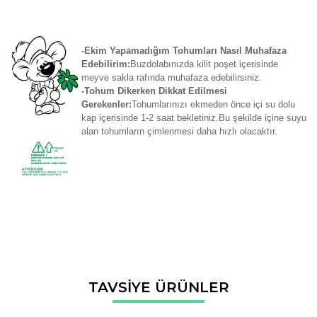
-Ekim Yapamadığım Tohumları Nasıl Muhafaza
Edebilirim:
Buzdolabınızda kilit poşet içerisinde
meyve sakla rafında muhafaza edebilirsiniz.
-Tohum Dikerken Dikkat Edilmesi
Gerekenler:
Tohumlarınızı ekmeden önce içi su dolu
kap içerisinde 1-2 saat bekletiniz.Bu şekilde içine suyu
alan tohumların çimlenmesi daha hızlı olacaktır.
Bu ürünün fiyat bilgisi, resim, ürün açıklamalarında ve diğer
TAVSİYE ÜRÜNLER
konularda yetersiz gördüğünüz noktaları öneri formunu
Bu ürüne ilk yorumu siz yapın!
kullanarak tarafımıza iletebilirsiniz.