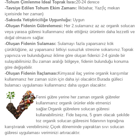
-Tohum Çimlenme İdeal Toprak Isısı:
20-24 derece
-Tavsiye Edilen Tohum Ekim Zamanı:
İlkbahar, Yaz(İç mekan
içerisinde her zaman)
-Saksıda Yetiştiriciliğe Uygunluğu:
Uygun
-Oluşan Fidenin Gübrelemesi:
Her 2.sulamanız az az organik solucan
veya yarasa gübresi kullanmanız elde ettiğiniz ürünlerin daha lezzetli ve
doğal olmasını sağlar.
-Oluşan Fidenin Sulaması:
Sulamayı fazla yaparsanız kök
çürüklüğüne, az yaparsanız bitkiyi susuzluk stresine sokarsınız.Toprak
yapınıza ve bulunduğunuz iklime göre oluşan fidenizi 2-4 günde bir
sulayabilirsiniz.Bu zaman aralığı bölgeye, fidenin bulunduğu konuma
göre değişebilir.
-Oluşan Fidenin İlaçlaması:
Kimyasal ilaç yerine organik karışımlar
kullanmanız her zaman sizin için daha iyi olacaktır.Burada gülleci
bulamacı uygulaması kullanmanız daha uygun olacaktır.
Fenni gübre yerine her zaman organik gübreler
kullanmanız organik ürünler elde etmenizi
sağlar.Organik gübrelere solucan gübresi
kullanabilirsiniz. Fide başına, 5 gram olacak şekilde
toz organik solucan gübresini fidanının toprağına
karıştırarak verebilirsiniz.Çiçek döneminde yapraktan sıvı solucan
gübresi uygulaması veriminizi artıracaktır.