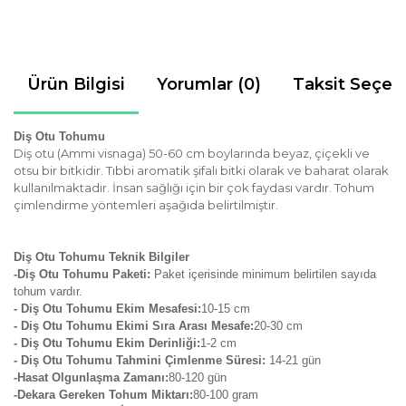
Ürün Bilgisi
Yorumlar (0)
Taksit Seçen
Diş Otu Tohumu
Diş otu (Ammi visnaga) 50-60 cm boylarında beyaz, çiçekli ve
otsu bir bitkidir. Tıbbi aromatik şifalı bitki olarak ve baharat olarak
kullanılmaktadır. İnsan sağlığı için bir çok faydası vardır. Tohum
çimlendirme yöntemleri aşağıda belirtilmiştir.
Diş Otu Tohumu Teknik Bilgiler
-Diş Otu Tohumu Paketi:
Paket içerisinde minimum belirtilen sayıda
tohum vardır.
- Diş Otu
Tohumu Ekim Mesafesi:
10-15 cm
- Diş Otu Tohumu Ekimi Sıra Arası Mesafe:
2
0-30 cm
- Diş Otu Tohumu Ekim Derinliği:
1-2 cm
- Diş Otu Tohumu Tahmini Çimlenme Süresi:
14-21
gün
-Hasat Olgunlaşma Zamanı:
80-120 gün
-Dekara Gereken Tohum Miktarı:
80-100 gram