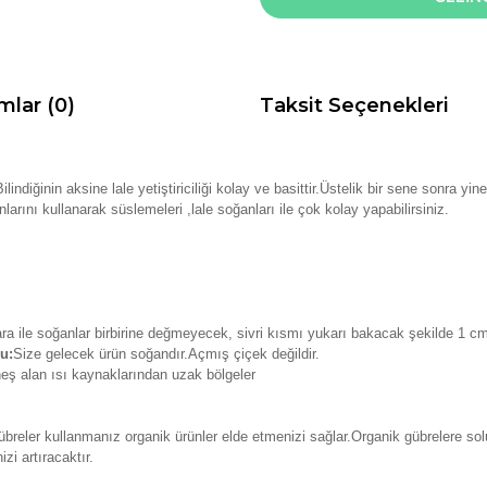
mlar (0)
Taksit Seçenekleri
lindiğinin aksine lale yetiştiriciliği kolay ve basittir.Üstelik bir sene sonra yi
arını kullanarak süslemeleri ,lale soğanları ile çok kolay yapabilirsiniz.
ra ile soğanlar birbirine değmeyecek, sivri kısmı yukarı bakacak şekilde 1 cm a
u:
Size gelecek ürün soğandır.Açmış çiçek değildir.
eş alan ısı kaynaklarından uzak bölgeler
breler kullanmanız organik ürünler elde etmenizi sağlar.Organik gübrelere so
zi artıracaktır.