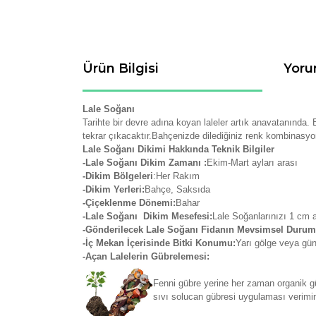
Ürün Bilgisi
Yoru
Lale Soğanı
Tarihte bir devre adına koyan laleler artık anavatanında. Bi
tekrar çıkacaktır.Bahçenizde dilediğiniz renk kombinasyonl
Lale Soğanı Dikimi Hakkında Teknik Bilgiler
-Lale Soğanı Dikim Zamanı :
Ekim-Mart ayları arası
-Dikim Bölgeleri
:Her Rakım
-Dikim Yerleri:
Bahçe, Saksıda
-Çiçeklenme Dönemi:
Bahar
-Lale Soğanı Dikim Mesefesi:
Lale Soğanlarınızı 1 cm a
-Gönderilecek Lale Soğanı Fidanın Mevsimsel Durum
-İç Mekan İçerisinde Bitki Konumu:
Yarı gölge veya gün
-Açan Lalelerin Gübrelemesi:
Fenni gübre yerine her zaman organik gü
sıvı solucan gübresi uygulaması verimini