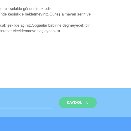
li bir şekilde gönderilmektedir.
isinde kesinlikle bekletmeyiniz.Güneş almayan serin ve
cak şekilde açınız.Soğanlar birbirine değmeyecek bir
 beraber çiçeklenmeye başlayacaktır.
rak tarafımıza iletebilirsiniz.
KAYDOL