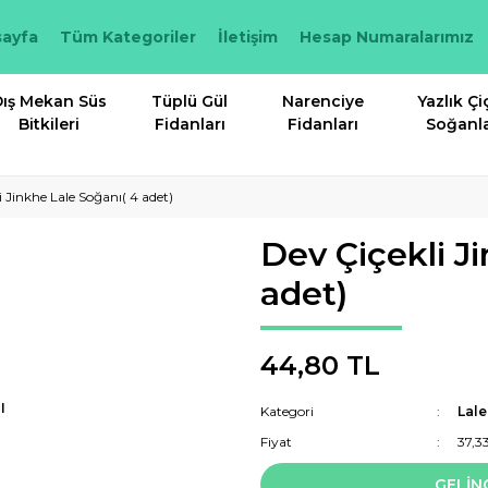
ayfa
Tüm Kategoriler
İletişim
Hesap Numaralarımız
ış Mekan Süs
Tüplü Gül
Narenciye
Yazlık Çi
Bitkileri
Fidanları
Fidanları
Soğanla
i Jinkhe Lale Soğanı( 4 adet)
Dev Çiçekli J
adet)
44,80 TL
I
Kategori
Lale
Fiyat
37,3
GELİN