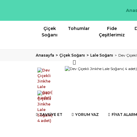
Anas
Çiçek
Tohumlar
Fide
D
Soğanı
Çeşitlerimiz
Anasayfa
Çiçek Soğanı
Lale Soğanı
Dev Çiçekl
TAVSİYE ET
YORUM YAZ
FİYAT ALARM