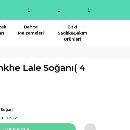
çek
Bahçe
Bitki
rı
Malzemeleri
Sağlık&Bakım
Ürünleri
inkhe Lale Soğanı( 4
 Soğanı
3 TL + KDV
CE HABER VER