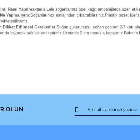
mi Nasıl Yapılmaktadır:
Lale soğanlarınız özel kağıt ambalajlarda üzeri etiket
 Ne Yapmalıyım:
Soğanlarınızı amlajından çıkartabilirsiniz.Plastik poşet içer
ekletebilirsiniz.
n Dikkat Edilmesi Gerekenler:
Soğan çukurunuzu, soğan çapının 2-3 katı ola
karıda bakacak şekilde yerleştiriniz.Üzerinde 2 cm toprakla kapatınız.Baharla
da ve diğer konularda yetersiz gördüğünüz noktaları öneri formunu kullana
Bu ürüne ilk yorumu siz yapın!
R OLUN
r.
Yorum Yaz