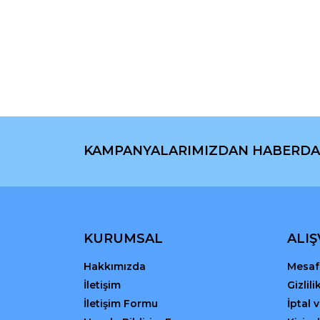
Bu ürünün fiyat bilgisi, resim, ürün açıklamaların
Görüş ve önerileriniz için teşekkür ederiz.
Ürün resmi kalitesiz, bozuk veya görüntülenemiyo
Ürün açıklamasında eksik bilgiler bulunuyor.
Ürün bilgilerinde hatalar bulunuyor.
Ürün fiyatı diğer sitelerden daha pahalı.
Bu ürüne benzer farklı alternatifler olmalı.
KAMPANYALARIMIZDAN HABERDA
KURUMSAL
ALIŞ
Hakkımızda
Mesafe
İletişim
Gizlil
İletişim Formu
İptal 