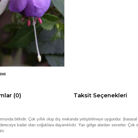
RMI
mlar (0)
Taksit Seçenekleri
formunda bitkidir. Çok yıllık olup dış mekanda yetiştirilmeye uygundur. (karas
. 10 dereceye kadar olan soğuklara dayanıklıdır. Yarı gölge alanları severler. Ç
ır.