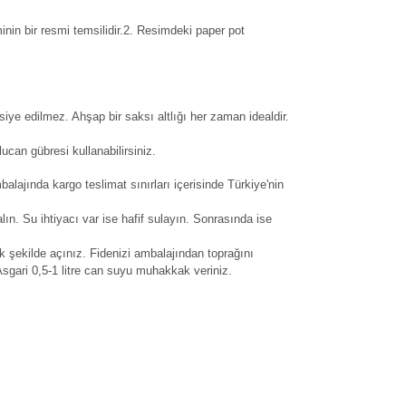
inin bir resmi temsilidir.2. Resimdeki paper pot
siye edilmez. Ahşap bir saksı altlığı her zaman idealdir.
can gübresi kullanabilirsiniz.
balajında kargo teslimat sınırları içerisinde Türkiye'nin
alın. Su ihtiyacı var ise hafif sulayın. Sonrasında ise
 şekilde açınız. Fidenizi ambalajından toprağını
 Asgari 0,5-1 litre can suyu muhakkak veriniz.