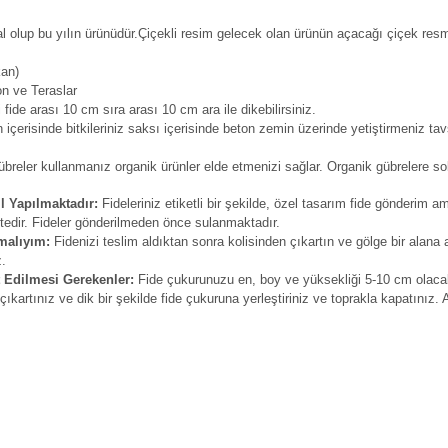
al olup bu yılın ürünüdür.Çiçekli resim gelecek olan ürünün açacağı çiçek resm
kan)
on ve Teraslar
 fide arası 10 cm sıra arası 10 cm ara ile dikebilirsiniz.
içerisinde bitkileriniz saksı içerisinde beton zemin üzerinde yetiştirmeniz tav
reler kullanmanız organik ürünler elde etmenizi sağlar. Organik gübrelere solu
l Yapılmaktadır:
Fideleriniz etiketli bir şekilde, özel tasarım fide gönderim am
tedir. Fideler gönderilmeden önce sulanmaktadır.
malıyım:
Fidenizi teslim aldıktan sonra kolisinden çıkartın ve gölge bir alana 
z.
t Edilmesi Gerekenler:
Fide çukurunuzu en, boy ve yüksekliği 5-10 cm olacak
kartınız ve dik bir şekilde fide çukuruna yerleştiriniz ve toprakla kapatınız.