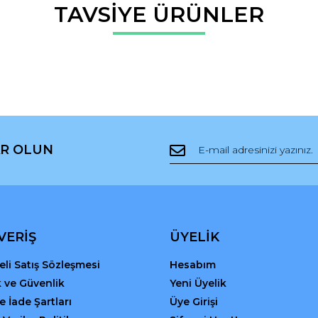
da ve diğer konularda yetersiz gördüğünüz noktaları öneri formunu kullana
TAVSİYE ÜRÜNLER
Bu ürüne ilk yorumu siz yapın!
r.
Yorum Yaz
R OLUN
Gönder
VERİŞ
ÜYELİK
li Satış Sözleşmesi
Hesabım
ik ve Güvenlik
Yeni Üyelik
ve İade Şartları
Üye Girişi