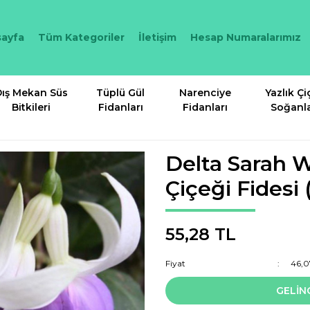
ayfa
Tüm Kategoriler
İletişim
Hesap Numaralarımız
ış Mekan Süs
Tüplü Gül
Narenciye
Yazlık Çi
Bitkileri
Fidanları
Fidanları
Soğanla
Delta Sarah 
Çiçeği Fidesi 
55,28 TL
Fiyat
46,0
GELİN