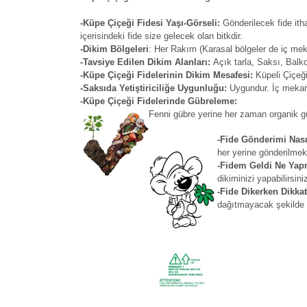
-Küpe Çiçeği Fidesi Yaşı-Görseli:
Gönderilecek fide ith
içerisindeki fide size gelecek olan bitkdir.
-Dikim Bölgeleri
: Her Rakım (Karasal bölgeler de iç me
-Tavsiye Edilen Dikim Alanları:
Açık tarla, Saksı, Balk
-Küpe Çiçeği Fidelerinin Dikim Mesafesi:
Küpeli Çiçeği
-Saksıda Yetiştiriciliğe Uygunluğu:
Uygundur. İç mekan 
-Küpe Çiçeği Fidelerinde Gübreleme:
Fenni gübre yerine her zaman organik güb
-Fide Gönderimi Nası
her yerine gönderilmek
-Fidem Geldi Ne Yap
dikiminizi yapabilirsini
-Fide Dikerken Dikka
dağıtmayacak şekilde çı