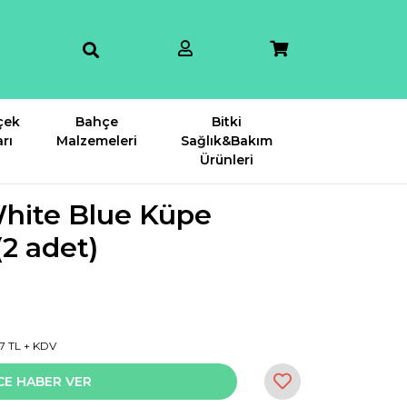
çek
Bahçe
Bitki
rı
Malzemeleri
Sağlık&Bakım
Ürünleri
White Blue Küpe
(2 adet)
7 TL + KDV
CE HABER VER