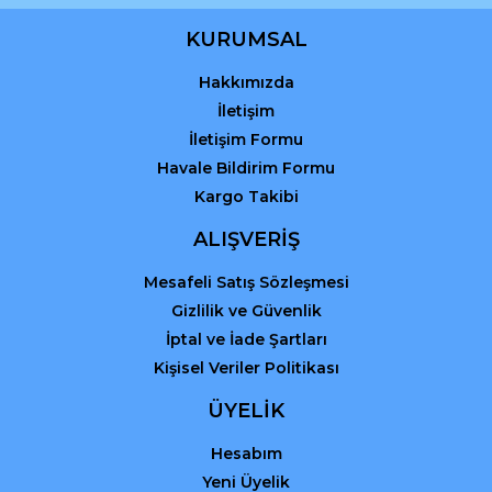
Ürün bilgilerinde hatalar bulunuyor.
Ürün fiyatı diğer sitelerden daha pahalı.
KURUMSAL
Bu ürüne benzer farklı alternatifler olmalı.
Hakkımızda
İletişim
İletişim Formu
Havale Bildirim Formu
Kargo Takibi
Gönder
ALIŞVERİŞ
Mesafeli Satış Sözleşmesi
Gizlilik ve Güvenlik
İptal ve İade Şartları
Kişisel Veriler Politikası
ÜYELİK
Hesabım
Yeni Üyelik