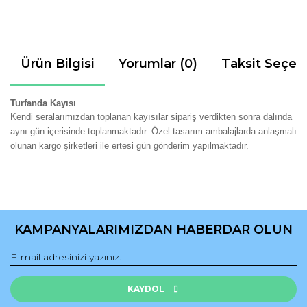
Ürün Bilgisi
Yorumlar (0)
Taksit Seçen
Turfanda Kayısı
Kendi seralarımızdan toplanan kayısılar sipariş verdikten sonra dalında
aynı gün içerisinde toplanmaktadır. Özel tasarım ambalajlarda anlaşmalı
olunan kargo şirketleri ile ertesi gün gönderim yapılmaktadır.
Bu ürünün fiyat bilgisi, resim, ürün açıklamalarında ve diğer
konularda yetersiz gördüğünüz noktaları öneri formunu
Bu ürüne ilk yorumu siz yapın!
kullanarak tarafımıza iletebilirsiniz.
KAMPANYALARIMIZDAN HABERDAR OLUN
Görüş ve önerileriniz için teşekkür ederiz.
Yorum Yaz
Ürün resmi kalitesiz, bozuk veya görüntülenemiyor.
Ürün açıklamasında eksik bilgiler bulunuyor.
KAYDOL