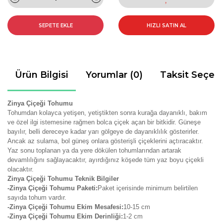
SEPETE EKLE
HIZLI SATIN AL
Ürün Bilgisi
Yorumlar (0)
Taksit Seçen
Zinya Çiçeği Tohumu
Tohumdan kolayca yetişen, yetiştikten sonra kurağa dayanıklı, bakım
ve özel ilgi istemesine rağmen bolca çiçek açan bir bitkidir. Güneşe
bayılır, belli dereceye kadar yarı gölgeye de dayanıklılık gösterirler.
Ancak az sulama, bol güneş onlara gösterişli çiçeklerini açtıracaktır.
Yaz sonu toplanan ya da yere dökülen tohumlarından artarak
devamlılığını sağlayacaktır, ayırdığınız köşede tüm yaz boyu çiçekli
olacaktır.
Zinya Çiçeği Tohumu Teknik Bilgiler
-Zinya Çiçeği Tohumu Paketi:
Paket içerisinde minimum belirtilen
sayıda tohum vardır.
-Zinya Çiçeği Tohumu Ekim Mesafesi:
10-15 cm
-Zinya Çiçeği Tohumu Ekim Derinliği:
1-2 cm