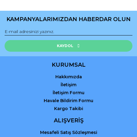
Yorum Yaz
Ürün resmi kalitesiz, bozuk veya görüntülenemiyor.
Ürün açıklamasında eksik bilgiler bulunuyor.
KAMPANYALARIMIZDAN HABERDAR OLUN
Ürün bilgilerinde hatalar bulunuyor.
Ürün fiyatı diğer sitelerden daha pahalı.
Bu ürüne benzer farklı alternatifler olmalı.
KAYDOL
KURUMSAL
Hakkımızda
Gönder
İletişim
İletişim Formu
Havale Bildirim Formu
Kargo Takibi
ALIŞVERİŞ
Mesafeli Satış Sözleşmesi