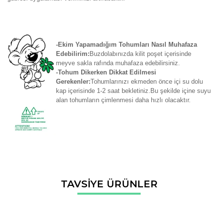
-Ekim Yapamadığım Tohumları Nasıl Muhafaza
Edebilirim:
Buzdolabınızda kilit poşet içerisinde
meyve sakla rafında muhafaza edebilirsiniz.
-Tohum Dikerken Dikkat Edilmesi
Gerekenler:
Tohumlarınızı ekmeden önce içi su dolu
kap içerisinde 1-2 saat bekletiniz.Bu şekilde içine suyu
alan tohumların çimlenmesi daha hızlı olacaktır.
Bu ürünün fiyat bilgisi, resim, ürün açıklamalarında ve diğer
TAVSİYE ÜRÜNLER
konularda yetersiz gördüğünüz noktaları öneri formunu
Bu ürüne ilk yorumu siz yapın!
kullanarak tarafımıza iletebilirsiniz.
Görüş ve önerileriniz için teşekkür ederiz.