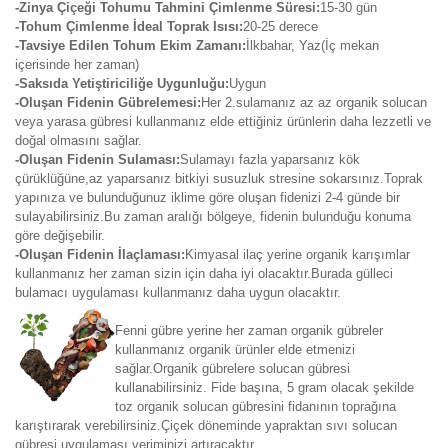
-Zinya Çiçeği Tohumu Tahmini Çimlenme Süresi:
15-30 gün
-Tohum Çimlenme İdeal Toprak Isısı:
20-25 derece
-Tavsiye Edilen Tohum Ekim Zamanı:
İlkbahar, Yaz(İç mekan
içerisinde her zaman)
-Saksıda Yetiştiriciliğe Uygunluğu:
Uygun
-Oluşan Fidenin Gübrelemesi:
Her 2.sulamanız az az organik solucan
veya yarasa gübresi kullanmanız elde ettiğiniz ürünlerin daha lezzetli ve
doğal olmasını sağlar.
-Oluşan Fidenin Sulaması:
Sulamayı fazla yaparsanız kök
çürüklüğüne,az yaparsanız bitkiyi susuzluk stresine sokarsınız.Toprak
yapınıza ve bulunduğunuz iklime göre oluşan fidenizi 2-4 günde bir
sulayabilirsiniz.Bu zaman aralığı bölgeye, fidenin bulunduğu konuma
göre değişebilir.
-Oluşan Fidenin İlaçlaması:
Kimyasal ilaç yerine organik karışımlar
kullanmanız her zaman sizin için daha iyi olacaktır.Burada gülleci
bulamacı uygulaması kullanmanız daha uygun olacaktır.
Fenni gübre yerine her zaman organik gübreler
kullanmanız organik ürünler elde etmenizi
sağlar.Organik gübrelere solucan gübresi
kullanabilirsiniz. Fide başına, 5 gram olacak şekilde
toz organik solucan gübresini fidanının toprağına
karıştırarak verebilirsiniz.Çiçek döneminde yapraktan sıvı solucan
gübresi uygulaması veriminizi artıracaktır.