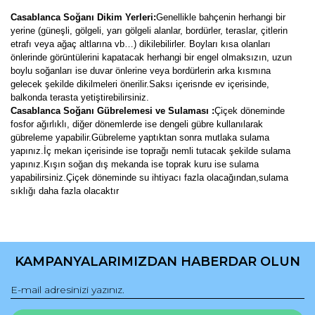
Casablanca Soğanı Dikim Yerleri:
Genellikle bahçenin herhangi bir
yerine (güneşli, gölgeli, yarı gölgeli alanlar, bordürler, teraslar, çitlerin
etrafı veya ağaç altlarına vb…) dikilebilirler. Boyları kısa olanları
önlerinde görüntülerini kapatacak herhangi bir engel olmaksızın, uzun
boylu soğanları ise duvar önlerine veya bordürlerin arka kısmına
gelecek şekilde dikilmeleri önerilir.Saksı içerisnde ev içerisinde,
balkonda terasta yetiştirebilirsiniz.
Casablanca Soğanı Gübrelemesi ve Sulaması :
Çiçek döneminde
fosfor ağırlıklı, diğer dönemlerde ise dengeli gübre kullanılarak
gübreleme yapabilir.Gübreleme yaptıktan sonra mutlaka sulama
yapınız.İç mekan içerisinde ise toprağı nemli tutacak şekilde sulama
yapınız.Kışın soğan dış mekanda ise toprak kuru ise sulama
yapabilirsiniz.Çiçek döneminde su ihtiyacı fazla olacağından,sulama
sıklığı daha fazla olacaktır
Bu ürünün fiyat bilgisi, resim, ürün açıklamalarında ve diğer
konularda yetersiz gördüğünüz noktaları öneri formunu
Bu ürüne ilk yorumu siz yapın!
kullanarak tarafımıza iletebilirsiniz.
KAMPANYALARIMIZDAN HABERDAR OLUN
Görüş ve önerileriniz için teşekkür ederiz.
Yorum Yaz
Ürün resmi kalitesiz, bozuk veya görüntülenemiyor.