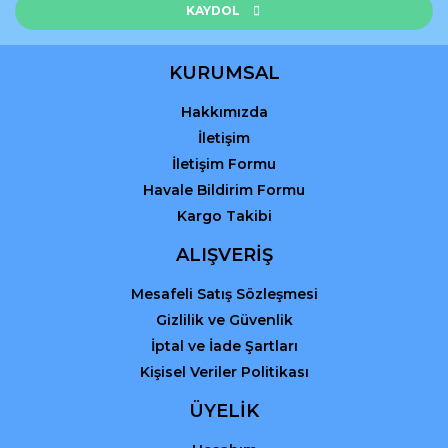
Ürün açıklamasında eksik bilgiler bulunuyor.
KAYDOL
Ürün bilgilerinde hatalar bulunuyor.
Ürün fiyatı diğer sitelerden daha pahalı.
KURUMSAL
Bu ürüne benzer farklı alternatifler olmalı.
Hakkımızda
İletişim
İletişim Formu
Havale Bildirim Formu
Kargo Takibi
Gönder
ALIŞVERİŞ
Mesafeli Satış Sözleşmesi
Gizlilik ve Güvenlik
İptal ve İade Şartları
Kişisel Veriler Politikası
ÜYELİK