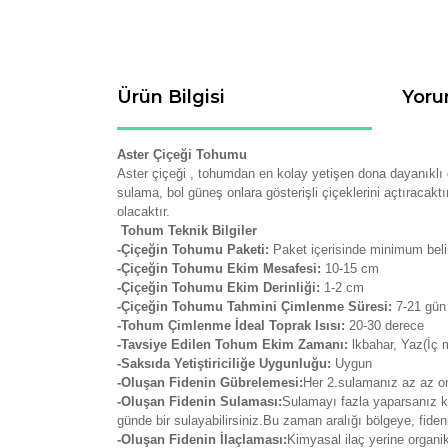
Ürün Bilgisi
Yoru
Aster Çiçeği Tohumu
Aster çiçeği , tohumdan en kolay yetişen dona dayanıklı o
sulama, bol güneş onlara gösterişli çiçeklerini açtıracak
olacaktır.
Tohum Teknik Bilgiler
-Çiçeğin Tohumu Paketi:
Paket içerisinde minimum belir
-Çiçeğin Tohumu Ekim Mesafesi:
10-15 cm
-Çiçeğin Tohumu Ekim Derinliği:
1-2 cm
-Çiçeğin Tohumu Tahmini Çimlenme Süresi:
7-21
gün
-Tohum Çimlenme İdeal Toprak Isısı:
20-30 derece
-Tavsiye Edilen Tohum Ekim Zamanı:
lkbahar, Yaz(İç 
-Saksıda Yetiştiriciliğe Uygunluğu:
Uygun
-Oluşan Fidenin Gübrelemesi:
Her 2.sulamanız az az org
-Oluşan Fidenin Sulaması:
Sulamayı fazla yaparsanız kö
günde bir sulayabilirsiniz.Bu zaman aralığı bölgeye, fide
-Oluşan Fidenin İlaçlaması:
Kimyasal ilaç yerine organi