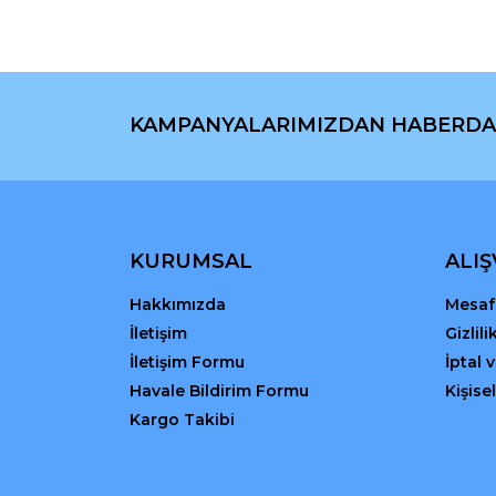
Ürün açıklamasında eksik bilgiler bulunuyor.
Ürün bilgilerinde hatalar bulunuyor.
Ürün fiyatı diğer sitelerden daha pahalı.
Bu ürüne benzer farklı alternatifler olmalı.
KAMPANYALARIMIZDAN HABERDA
KURUMSAL
ALIŞ
Hakkımızda
Mesafe
İletişim
Gizlil
İletişim Formu
İptal 
Havale Bildirim Formu
Kişisel
Kargo Takibi