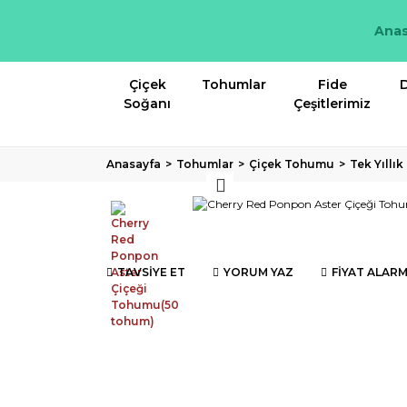
Anas
Çiçek
Tohumlar
Fide
D
Soğanı
Çeşitlerimiz
Anasayfa
Tohumlar
Çiçek Tohumu
Tek Yıllı
TAVSİYE ET
YORUM YAZ
FİYAT ALARM