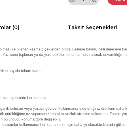
mlar (0)
Taksit Seçenekleri
lması ile bilenen kesme çiçeklerden biridir.
Güneşe bayılır, belli dereceye ka
tır. Yaz sonu toplanan ya da yere dökülen tohumlarından artarak devamlılığını
tilen sayıda tohum vardır.
mekan içerisinde her zaman)
anik solucan veya yarasa gübresi kullanmanız elde ettiğiniz ürünlerin daha le
k çürüklüğüne,az yaparsanız bitkiyi susuzluk stresine sokarsınız.Toprak yap
nin bulunduğu konuma göre değişebilir.
k karışımlar kullanmanız her zaman sizin için daha iyi olacaktır.Burada güll