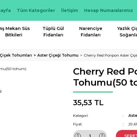
ayfa
Tüm Kategoriler
İletişim
Hesap Numaralarımız
ış Mekan Süs
Tüplü Gül
Narenciye
Yazlık Çi
Bitkileri
Fidanları
Fidanları
Soğanla
k Çiçek Tohumları
Aster Çiçeği Tohumu
Cherry Red Ponpon Aster Çi
Cherry Red P
Tohumu(50 t
I
35,53 TL
Kategori
Ast
Fiyat
29,6
SEPE