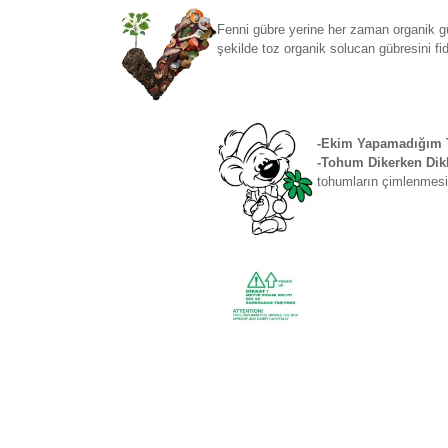
Fenni gübre yerine her zaman organik gü
şekilde toz organik solucan gübresini fi
-Ekim Yapamadığım T
-Tohum Dikerken Dikk
tohumların çimlenmesi 
Bu ürünün fiyat bilgisi, resim, ürün açıklamaların
Görüş ve önerileriniz için teşekkür ederiz.
Ürün resmi kalitesiz, bozuk veya görüntülenemiyo