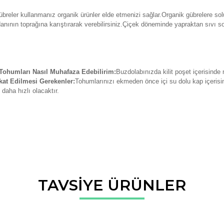
breler kullanmanız organik ürünler elde etmenizi sağlar.Organik gübrelere solu
danının toprağına karıştırarak verebilirsiniz.Çiçek döneminde yapraktan sıvı so
ohumları Nasıl Muhafaza Edebilirim:
Buzdolabınızda kilit poşet içerisinde
at Edilmesi Gerekenler:
Tohumlarınızı ekmeden önce içi su dolu kap içerisin
daha hızlı olacaktır.
da ve diğer konularda yetersiz gördüğünüz noktaları öneri formunu kullana
TAVSİYE ÜRÜNLER
Bu ürüne ilk yorumu siz yapın!
r.
Yorum Yaz