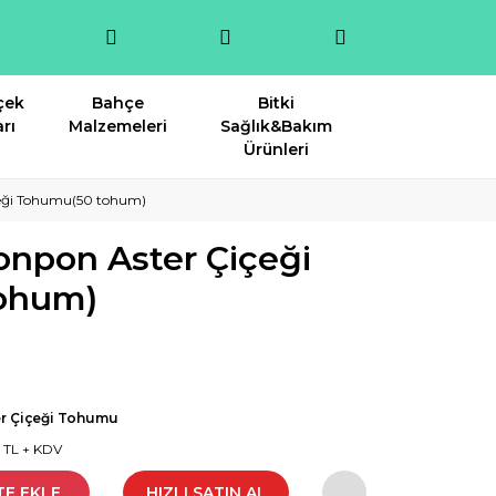
çek
Bahçe
Bitki
rı
Malzemeleri
Sağlık&Bakım
Ürünleri
çeği Tohumu(50 tohum)
onpon Aster Çiçeği
ohum)
er Çiçeği Tohumu
1 TL + KDV
TE EKLE
HIZLI SATIN AL