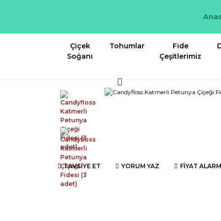
Anas
Çiçek
Tohumlar
Fide
D
Soğanı
Çeşitlerimiz
TAVSİYE ET
YORUM YAZ
FİYAT ALARM