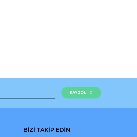
rak tarafımıza iletebilirsiniz.
KAYDOL
BİZİ TAKİP EDİN