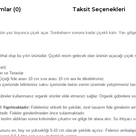
mlar (0)
Taksit Seçenekleri
tün yaz boyunca çiçek açar. Sonbaharın sonuna kadar çiçekli kalır. Yarı göl
ithal olup bu yılın ürünüdür. Çiçekli resim gelecek olan ürünün açacağı çiçek 
kan)
on ve Teraslar
çeği fide arası 10 cm sıra arası 10 cm ara ile dikebilirsiniz.
içerisinde bitkileriniz saksı içerisinde beton zemin üzerinde yetiştirmeniz tav
reler kullanmanız organik ürünler elde etmenizi sağlar. Organik gübrelere solu
l Yapılmaktadır:
Fideleriniz etiketli bir şekilde, özel tasarım fide gönderim am
tedir. Fideler gönderilmeden önce sulanmaktadır.
 teslim aldıktan sonra kolisinden çıkartın ve gölge bir alana alın. Su ihtiyacı v
unuzu en, boy ve yüksekliği 5-10 cm olacak şekilde açınız. Fidenizi ambalajın