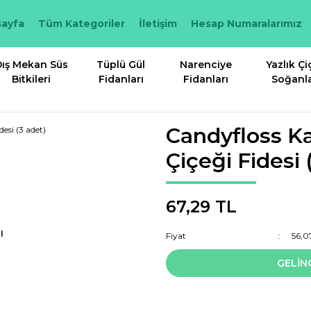
ayfa
Tüm Kategoriler
İletişim
Hesap Numaralarımız
ış Mekan Süs
Tüplü Gül
Narenciye
Yazlık Çi
Bitkileri
Fidanları
Fidanları
Soğanla
Candyfloss K
Çiçeği Fidesi 
67,29 TL
I
Fiyat
56,0
GELİN