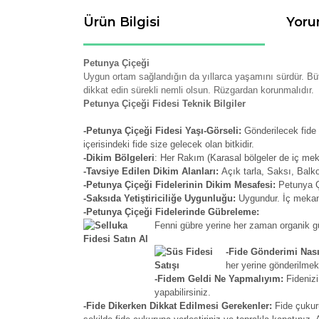
Ürün Bilgisi
Yoru
Petunya Çiçeği
Uygun ortam sağlandığın da yıllarca yaşamını sürdür. Bü
dikkat edin sürekli nemli olsun. Rüzgardan korunmalıdır.
Petunya Çiçeği Fidesi Teknik Bilgiler
-Petunya Çiçeği Fidesi Yaşı-Görseli:
Gönderilecek fide 
içerisindeki fide size gelecek olan bitkidir.
-Dikim Bölgeleri
: Her Rakım (Karasal bölgeler de iç me
-Tavsiye Edilen Dikim Alanları:
Açık tarla, Saksı, Balk
-Petunya Çiçeği Fidelerinin Dikim Mesafesi:
Petunya Çi
-Saksıda Yetiştiriciliğe Uygunluğu:
Uygundur. İç mekan 
-Petunya Çiçeği Fidelerinde Gübreleme:
Fenni gübre yerine her zaman organik güb
-Fide Gönderimi Nası
her yerine gönderilmek
-Fidem Geldi Ne Yapmalıyım:
Fidenizi
yapabilirsiniz.
-Fide Dikerken Dikkat Edilmesi Gerekenler:
Fide çukur