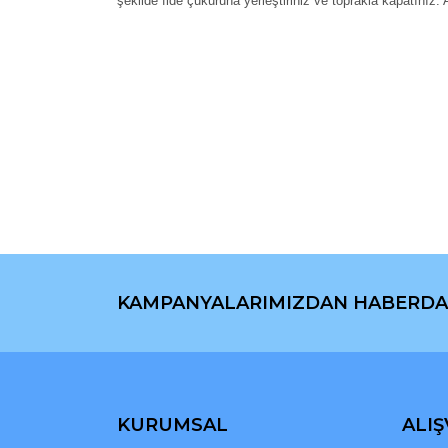
şekilde fide çukuruna yerleştiriniz ve toprakla kapatınız.
Bu ürünün fiyat bilgisi, resim, ürün açıklamaların
Görüş ve önerileriniz için teşekkür ederiz.
Ürün resmi kalitesiz, bozuk veya görüntülenemiyo
Ürün açıklamasında eksik bilgiler bulunuyor.
Ürün bilgilerinde hatalar bulunuyor.
Ürün fiyatı diğer sitelerden daha pahalı.
Bu ürüne benzer farklı alternatifler olmalı.
KAMPANYALARIMIZDAN HABERDA
KURUMSAL
ALIŞ