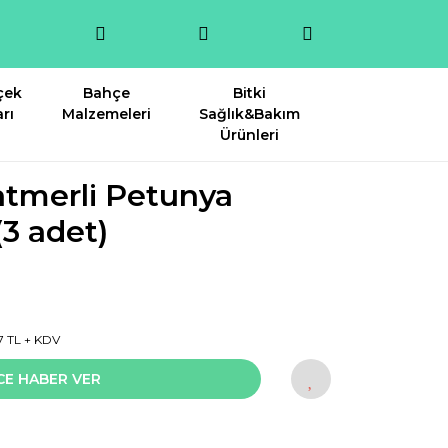
çek
Bahçe
Bitki
rı
Malzemeleri
Sağlık&Bakım
Ürünleri
atmerli Petunya
(3 adet)
7 TL + KDV
CE HABER VER