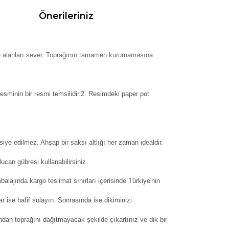
Önerileriniz
ge alanları sever. Toprağının tamamen kurumamasına
resminin bir resmi temsilidir.2. Resimdeki paper pot
siye edilmez. Ahşap bir saksı altlığı her zaman idealdir.
can gübresi kullanabilirsiniz.
balajında kargo teslimat sınırları içerisinde Türkiye'nin
ar ise hafif sulayın. Sonrasında ise dikiminizi
dan toprağını dağıtmayacak şekilde çıkartınız ve dik bir