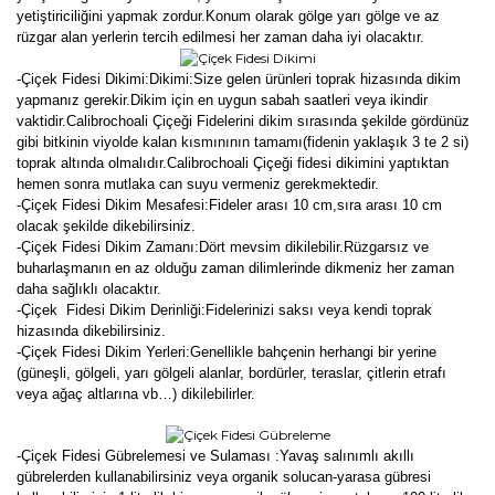
yetiştiriciliğini yapmak zordur.Konum olarak gölge yarı gölge ve az
rüzgar alan yerlerin tercih edilmesi her zaman daha iyi olacaktır.
-Çiçek Fidesi Dikimi:
Dikimi:Size gelen ürünleri toprak hizasında dikim
yapmanız gerekir.Dikim için en uygun sabah saatleri veya ikindir
vaktidir.Calibrochoali Çiçeği Fidelerini dikim sırasında şekilde gördünüz
gibi bitkinin viyolde kalan kısmınının tamamı(fidenin yaklaşık 3 te 2 si)
toprak altında olmalıdır.Calibrochoali Çiçeği fidesi dikimini yaptıktan
hemen sonra mutlaka can suyu vermeniz gerekmektedir.
-Çiçek Fidesi Dikim Mesafesi:Fideler arası 10 cm,sıra arası 10 cm
olacak şekilde dikebilirsiniz.
-Çiçek Fidesi Dikim Zamanı:Dört mevsim dikilebilir.Rüzgarsız ve
buharlaşmanın en az olduğu zaman dilimlerinde dikmeniz her zaman
daha sağlıklı olacaktır.
-Çiçek Fidesi Dikim Derinliği:Fidelerinizi saksı veya kendi toprak
hizasında dikebilirsiniz.
-Çiçek Fidesi Dikim Yerleri:Genellikle bahçenin herhangi bir yerine
(güneşli, gölgeli, yarı gölgeli alanlar, bordürler, teraslar, çitlerin etrafı
veya ağaç altlarına vb…) dikilebilirler.
-Çiçek Fidesi Gübrelemesi ve Sulaması :Yavaş salınımlı akıllı
gübrelerden kullanabilirsiniz veya organik solucan-yarasa gübresi