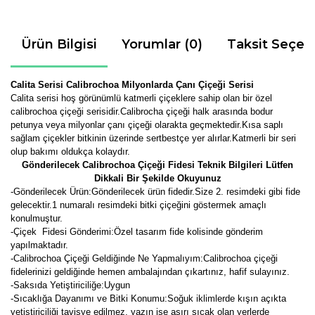
Ürün Bilgisi
Yorumlar (0)
Taksit Seçen
Calita Serisi Calibrochoa Milyonlarda Çanı Çiçeği Serisi
Calita serisi hoş görünümlü katmerli çiçeklere sahip olan bir özel
calibrochoa çiçeği serisidir.Calibrocha çiçeği halk arasında bodur
petunya veya milyonlar çanı çiçeği olarakta geçmektedir.Kısa saplı
sağlam çiçekler bitkinin üzerinde sertbestçe yer alırlar.Katmerli bir seri
olup bakımı oldukça kolaydır.
Gönderilecek Calibrochoa Çiçeği Fidesi Teknik Bilgileri Lütfen
Dikkali Bir Şekilde Okuyunuz
-
Gönderilecek Ürün:Gönderilecek ürün fidedir.Size 2. resimdeki gibi fide
gelecektir.
1 numaralı resimdeki bitki çiçeğini göstermek amaçlı
konulmuştur.
-Çiçek Fidesi Gönderimi:Özel tasarım fide kolisinde gönderim
yapılmaktadır.
-Calibrochoa Çiçeği Geldiğinde Ne Yapmalıyım:Calibrochoa çiçeği
fidelerinizi geldiğinde hemen ambalajından çıkartınız, hafif sulayınız.
-Saksıda Yetiştiriciliğe:Uygun
-Sıcaklığa Dayanımı ve Bitki Konumu:Soğuk iklimlerde kışın açıkta
yetiştiriciliği tavisye edilmez, yazın ise aşırı sıcak olan yerlerde