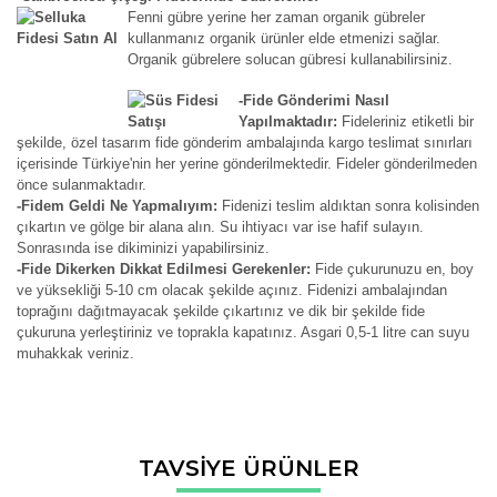
Fenni gübre yerine her zaman organik gübreler
kullanmanız organik ürünler elde etmenizi sağlar.
Organik gübrelere solucan gübresi kullanabilirsiniz.
-Fide Gönderimi Nasıl
Yapılmaktadır:
Fideleriniz etiketli bir
şekilde, özel tasarım fide gönderim ambalajında kargo teslimat sınırları
içerisinde Türkiye'nin her yerine gönderilmektedir. Fideler gönderilmeden
önce sulanmaktadır.
-Fidem Geldi Ne Yapmalıyım:
Fidenizi teslim aldıktan sonra kolisinden
çıkartın ve gölge bir alana alın. Su ihtiyacı var ise hafif sulayın.
Sonrasında ise dikiminizi yapabilirsiniz.
-Fide Dikerken Dikkat Edilmesi Gerekenler:
Fide çukurunuzu en, boy
ve yüksekliği 5-10 cm olacak şekilde açınız. Fidenizi ambalajından
toprağını dağıtmayacak şekilde çıkartınız ve dik bir şekilde fide
çukuruna yerleştiriniz ve toprakla kapatınız. Asgari 0,5-1 litre can suyu
muhakkak veriniz.
Bu ürünün fiyat bilgisi, resim, ürün açıklamalarında ve diğer
TAVSİYE ÜRÜNLER
konularda yetersiz gördüğünüz noktaları öneri formunu
Bu ürüne ilk yorumu siz yapın!