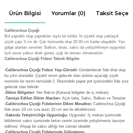
Ürün Bilgisi
Yorumlar (0)
Taksit Seçen
Calibrochoa Çiçeği
Bol yapraklı olup yaprakları tüylü bir türdür. İri çiçekli olup yaklaşık
çiçek çapı 3 cm dir. Çalı formunda olup 20-30 cm kadar ulaşabilir. Yarı
gölge alanları severler. Balkon, teras, saksı da yetiştirilmeye uygundur.
Işık sever yalnız direk güneş ışığı ile teması olmamalıdır.
Calibrochoa Çiçeği Fidesi Teknik Bilgiler
-Calibrochoa Çiçeği Fidesi Yaşı-Görseli:
Gönderilecek fide ithal olup
bu yılın ürünüdür. Çiçekli resim gelecek olan ürünün açacağı çiçek
resminin bir resmi temsilidir.2. Resimdeki paper pot içerisindeki fide size
gelecek olan bitkidir.
-Dikim Bölgeleri
: Her Rakım (Karasal bölgeler de iç mekan)
-Tavsiye Edilen Dikim Alanları:
Açık tarla, Saksı, Balkon ve Teraslar
-Calibrochoa Çiçeği Fidelerinin Dikim Mesafesi:
Calibrochoa Çiçeği
fide arası 10 cm sıra arası 10 cm ara ile dikebilirsiniz.
-Saksıda Yetiştiriciliğe Uygunluğu:
Uygundur. İç mekan içerisinde
bitkileriniz saksı içerisinde beton zemin üzerinde yetiştirmeniz tavsiye
edilmez. Ahşap bir saksı altlığı her zaman idealdir.
-Calibrochoa Çiçeği Fidelerinde Gübreleme: