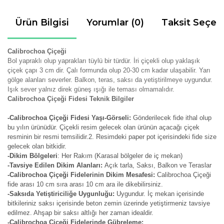
Ürün Bilgisi
Yorumlar (0)
Taksit Seçen
Calibrochoa Çiçeği
Bol yapraklı olup yaprakları tüylü bir türdür. İri çiçekli olup yaklaşık
çiçek çapı 3 cm dir. Çalı formunda olup 20-30 cm kadar ulaşabilir. Yarı
gölge alanları severler. Balkon, teras, saksı da yetiştirilmeye uygundur.
Işık sever yalnız direk güneş ışığı ile teması olmamalıdır.
Calibrochoa Çiçeği Fidesi Teknik Bilgiler
-Calibrochoa Çiçeği Fidesi Yaşı-Görseli:
Gönderilecek fide ithal olup
bu yılın ürünüdür. Çiçekli resim gelecek olan ürünün açacağı çiçek
resminin bir resmi temsilidir.2. Resimdeki paper pot içerisindeki fide size
gelecek olan bitkidir.
-Dikim Bölgeleri
: Her Rakım (Karasal bölgeler de iç mekan)
-Tavsiye Edilen Dikim Alanları:
Açık tarla, Saksı, Balkon ve Teraslar
-Calibrochoa Çiçeği Fidelerinin Dikim Mesafesi:
Calibrochoa Çiçeği
fide arası 10 cm sıra arası 10 cm ara ile dikebilirsiniz.
-Saksıda Yetiştiriciliğe Uygunluğu:
Uygundur. İç mekan içerisinde
bitkileriniz saksı içerisinde beton zemin üzerinde yetiştirmeniz tavsiye
edilmez. Ahşap bir saksı altlığı her zaman idealdir.
-Calibrochoa Çiçeği Fidelerinde Gübreleme: