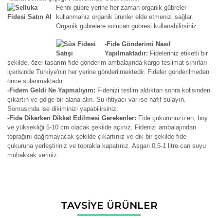
Fenni gübre yerine her zaman organik gübreler
kullanmanız organik ürünler elde etmenizi sağlar.
Organik gübrelere solucan gübresi kullanabilirsiniz.
-Fide Gönderimi Nasıl
Yapılmaktadır:
Fideleriniz etiketli bir
şekilde, özel tasarım fide gönderim ambalajında kargo teslimat sınırları
içerisinde Türkiye'nin her yerine gönderilmektedir. Fideler gönderilmeden
önce sulanmaktadır.
-Fidem Geldi Ne Yapmalıyım:
Fidenizi teslim aldıktan sonra kolisinden
çıkartın ve gölge bir alana alın. Su ihtiyacı var ise hafif sulayın.
Sonrasında ise dikiminizi yapabilirsiniz.
-Fide Dikerken Dikkat Edilmesi Gerekenler:
Fide çukurunuzu en, boy
ve yüksekliği 5-10 cm olacak şekilde açınız. Fidenizi ambalajından
toprağını dağıtmayacak şekilde çıkartınız ve dik bir şekilde fide
çukuruna yerleştiriniz ve toprakla kapatınız. Asgari 0,5-1 litre can suyu
muhakkak veriniz.
Bu ürünün fiyat bilgisi, resim, ürün açıklamalarında ve diğer
TAVSİYE ÜRÜNLER
konularda yetersiz gördüğünüz noktaları öneri formunu
Bu ürüne ilk yorumu siz yapın!