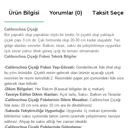
Ürün Bilgisi
Yorumlar (0)
Taksit Seçen
Calibrochoa Çiçeği
Bol yapraklı olup yaprakları tüylü bir türdür. İri çiçekli olup yaklaşık
çiçek çapı 3 cm dir. Çalı formunda olup 20-30 cm kadar ulaşabilir. Yarı
gölge alanları severler. Balkon, teras, saksı da yetiştirilmeye uygundur.
Işık sever yalnız direk güneş ışığı ile teması olmamalıdır.
Calibrochoa Çiçeği Fidesi Teknik Bilgiler
-Calibrochoa Çiçeği Fidesi Yaşı-Görseli:
Gönderilecek fide ithal olup
bu yılın ürünüdür. Çiçekli resim gelecek olan ürünün açacağı çiçek
resminin bir resmi temsilidir.2. Resimdeki paper pot içerisindeki fide size
gelecek olan bitkidir.
-Dikim Bölgeleri
: Her Rakım (Karasal bölgeler de iç mekan)
-Tavsiye Edilen Dikim Alanları:
Açık tarla, Saksı, Balkon ve Teraslar
-Calibrochoa Çiçeği Fidelerinin Dikim Mesafesi:
Calibrochoa Çiçeği
fide arası 10 cm sıra arası 10 cm ara ile dikebilirsiniz.
-Saksıda Yetiştiriciliğe Uygunluğu:
Uygundur. İç mekan içerisinde
bitkileriniz saksı içerisinde beton zemin üzerinde yetiştirmeniz tavsiye
edilmez. Ahşap bir saksı altlığı her zaman idealdir.
-Calibrochoa Çiçeği Fidelerinde Gübreleme: