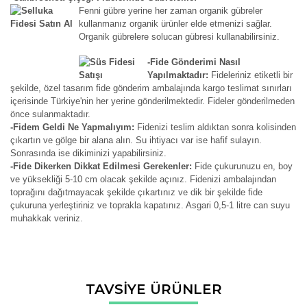
Fenni gübre yerine her zaman organik gübreler
kullanmanız organik ürünler elde etmenizi sağlar.
Organik gübrelere solucan gübresi kullanabilirsiniz.
-Fide Gönderimi Nasıl
Yapılmaktadır:
Fideleriniz etiketli bir
şekilde, özel tasarım fide gönderim ambalajında kargo teslimat sınırları
içerisinde Türkiye'nin her yerine gönderilmektedir. Fideler gönderilmeden
önce sulanmaktadır.
-Fidem Geldi Ne Yapmalıyım:
Fidenizi teslim aldıktan sonra kolisinden
çıkartın ve gölge bir alana alın. Su ihtiyacı var ise hafif sulayın.
Sonrasında ise dikiminizi yapabilirsiniz.
-Fide Dikerken Dikkat Edilmesi Gerekenler:
Fide çukurunuzu en, boy
ve yüksekliği 5-10 cm olacak şekilde açınız. Fidenizi ambalajından
toprağını dağıtmayacak şekilde çıkartınız ve dik bir şekilde fide
çukuruna yerleştiriniz ve toprakla kapatınız. Asgari 0,5-1 litre can suyu
muhakkak veriniz.
Bu ürünün fiyat bilgisi, resim, ürün açıklamalarında ve diğer
TAVSİYE ÜRÜNLER
konularda yetersiz gördüğünüz noktaları öneri formunu
Bu ürüne ilk yorumu siz yapın!