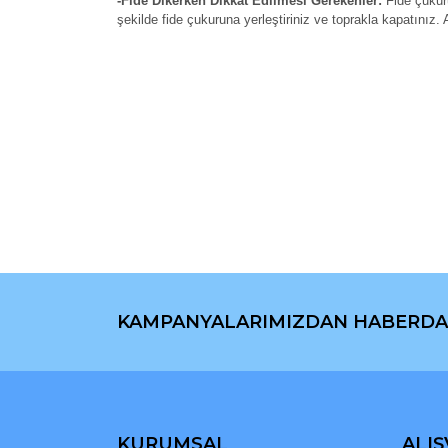
-Fide Dikerken Dikkat Edilmesi Gerekenler:
Fide çukur
şekilde fide çukuruna yerleştiriniz ve toprakla kapatınız.
Bu ürünün fiyat bilgisi, resim, ürün açıklamaların
Görüş ve önerileriniz için teşekkür ederiz.
Ürün resmi kalitesiz, bozuk veya görüntülenemiyo
Ürün açıklamasında eksik bilgiler bulunuyor.
Ürün bilgilerinde hatalar bulunuyor.
Ürün fiyatı diğer sitelerden daha pahalı.
Bu ürüne benzer farklı alternatifler olmalı.
KAMPANYALARIMIZDAN HABERDA
KURUMSAL
ALIŞ