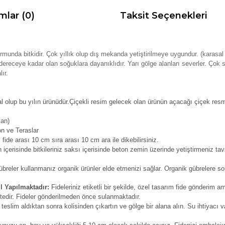
mlar (0)
Taksit Seçenekleri
formunda bitkidir. Çok yıllık olup dış mekanda yetiştirilmeye uygundur. (karas
. 10 dereceye kadar olan soğuklara dayanıklıdır. Yarı gölge alanları severler. Ç
ır.
al olup bu yılın ürünüdür.Çiçekli resim gelecek olan ürünün açacağı çiçek resm
kan)
on ve Teraslar
 fide arası 10 cm sıra arası 10 cm ara ile dikebilirsiniz.
içerisinde bitkileriniz saksı içerisinde beton zemin üzerinde yetiştirmeniz tav
reler kullanmanız organik ürünler elde etmenizi sağlar. Organik gübrelere solu
l Yapılmaktadır:
Fideleriniz etiketli bir şekilde, özel tasarım fide gönderim am
tedir. Fideler gönderilmeden önce sulanmaktadır.
 teslim aldıktan sonra kolisinden çıkartın ve gölge bir alana alın. Su ihtiyacı v