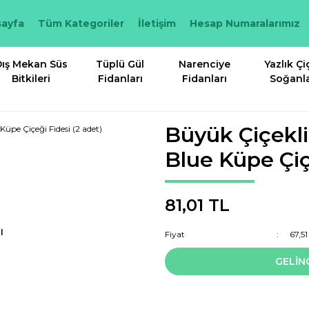
ayfa
Tüm Kategoriler
İletişim
Hesap Numaralarımız
ış Mekan Süs
Tüplü Gül
Narenciye
Yazlık Çi
Bitkileri
Fidanları
Fidanları
Soğanla
Büyük Çiçekl
Blue Küpe Çiç
81,01 TL
I
Fiyat
67,5
GELİN