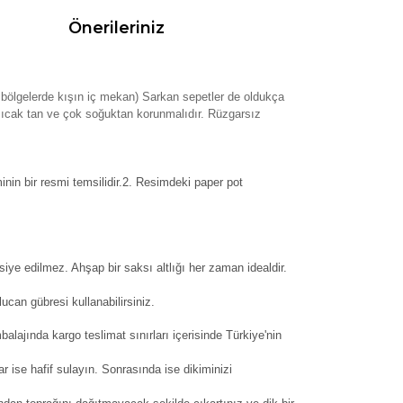
Önerileriniz
al bölgelerde kışın iç mekan) Sarkan sepetler de oldukça
ok sıcak tan ve çok soğuktan korunmalıdır. Rüzgarsız
inin bir resmi temsilidir.2. Resimdeki paper pot
siye edilmez. Ahşap bir saksı altlığı her zaman idealdir.
can gübresi kullanabilirsiniz.
balajında kargo teslimat sınırları içerisinde Türkiye'nin
ar ise hafif sulayın. Sonrasında ise dikiminizi