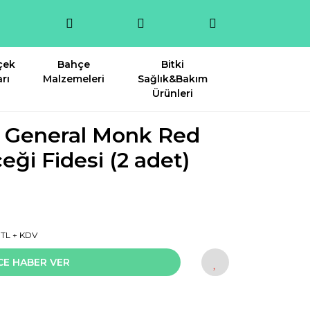
çek
Bahçe
Bitki
rı
Malzemeleri
Sağlık&Bakım
Ürünleri
i General Monk Red
eği Fidesi (2 adet)
1 TL + KDV
CE HABER VER