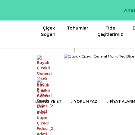
Anas
Çiçek
Tohumlar
Fide
D
Soğanı
Çeşitlerimiz
TAVSİYE ET
YORUM YAZ
FİYAT ALARM