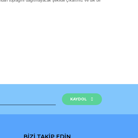
dan toprağını dağıtmayacak şekilde çıkartınız ve dik bir
rak tarafımıza iletebilirsiniz.
KAYDOL
BİZİ TAKİP EDİN