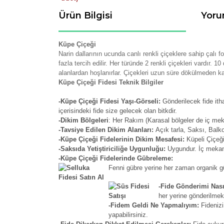
Ürün Bilgisi
Yoru
Küpe Çiçeği
Narin dallarının ucunda canlı renkli çiçeklere sahip çalı 
fazla tercih edilir. Her türünde 2 renkli çiçekleri vardır
alanlardan hoşlanırlar. Çiçekleri uzun süre dökülmeden kal
Küpe Çiçeği Fidesi Teknik Bilgiler
-Küpe Çiçeği Fidesi Yaşı-Görseli:
Gönderilecek fide ith
içerisindeki fide size gelecek olan bitkdir.
-Dikim Bölgeleri
: Her Rakım (Karasal bölgeler de iç me
-Tavsiye Edilen Dikim Alanları:
Açık tarla, Saksı, Balk
-Küpe Çiçeği Fidelerinin Dikim Mesafesi:
Küpeli Çiçeği
-Saksıda Yetiştiriciliğe Uygunluğu:
Uygundur. İç mekan 
-Küpe Çiçeği Fidelerinde Gübreleme:
Fenni gübre yerine her zaman organik güb
-Fide Gönderimi Nası
her yerine gönderilmek
-Fidem Geldi Ne Yapmalıyım:
Fidenizi
yapabilirsiniz.