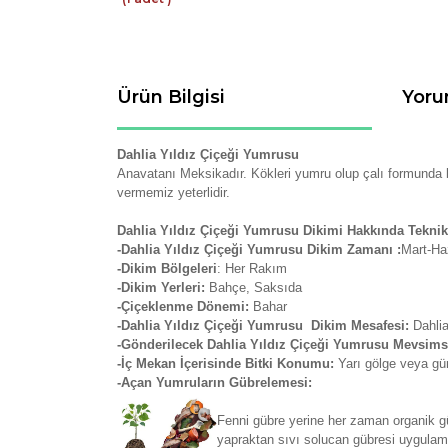
Ürün Bilgisi
Yoru
Dahlia Yıldız Çiçeği Yumrusu
Anavatanı Meksikadır. Kökleri yumru olup çalı formunda b
vermemiz yeterlidir.
Dahlia Yıldız Çiçeği Yumrusu Dikimi Hakkında Teknik 
-Dahlia Yıldız Çiçeği Yumrusu Dikim Zamanı :
Mart-Haz
-Dikim Bölgeleri
: Her Rakım
-Dikim Yerleri:
Bahçe, Saksıda
-Çiçeklenme Dönemi:
Bahar
-Dahlia Yıldız Çiçeği Yumrusu Dikim Mesafesi:
Dahlia
-Gönderilecek Dahlia Yıldız Çiçeği Yumrusu Mevsim
-İç Mekan İçerisinde Bitki Konumu:
Yarı gölge veya gü
-Açan Yumruların Gübrelemesi:
Fenni gübre yerine her zaman organik gü
yapraktan sıvı solucan gübresi uygulamas