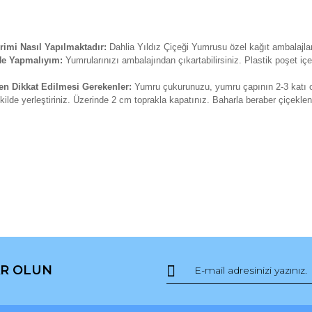
rimi Nasıl Yapılmaktadır:
Dahlia Yıldız Çiçeği Yumrusu özel kağıt ambalajlard
 Ne Yapmalıyım:
Yumrularınızı ambalajından çıkartabilirsiniz. Plastik poşet i
ken Dikkat Edilmesi Gerekenler:
Yumru çukurunuzu, yumru çapının 2-3 katı o
kilde yerleştiriniz. Üzerinde 2 cm toprakla kapatınız. Baharla beraber çiçekl
da ve diğer konularda yetersiz gördüğünüz noktaları öneri formunu kullana
Bu ürüne ilk yorumu siz yapın!
R OLUN
r.
Yorum Yaz