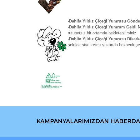
-Dahlia Yıldız Çiçeği Yumrusu Gönde
-Dahlia Yıldız Çiçeği Yumrum Geldi
rutubetsiz bir ortamda bekletebilirsiniz.
-Dahlia Yıldız Çiçeği Yumrusu Diker
şekilde sivri kısmı yukarıda bakacak şe
Bu ürünün fiyat bilgisi, resim, ürün açıklamaların
Görüş ve önerileriniz için teşekkür ederiz.
KAMPANYALARIMIZDAN HABERDA
Ürün resmi kalitesiz, bozuk veya görüntülenemiyo
Ürün açıklamasında eksik bilgiler bulunuyor.
Ürün bilgilerinde hatalar bulunuyor.