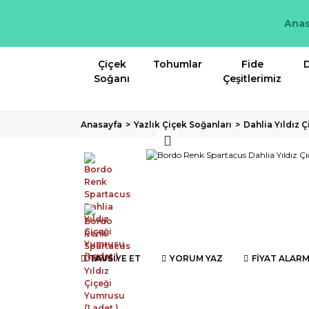
Anas
Çiçek
Tohumlar
Fide
D
Soğanı
Çeşitlerimiz
Anasayfa
Yazlık Çiçek Soğanları
Dahlia Yıldız 
TAVSİYE ET
YORUM YAZ
FİYAT ALARM