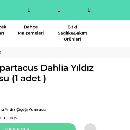
çek
Bahçe
Bitki
rı
Malzemeleri
Sağlık&Bakım
Ürünleri
)
artacus Dahlia Yıldız
u (1 adet )
ia Yıldız Çiçeği Yumrusu
9 TL + KDV
CE HABER VER