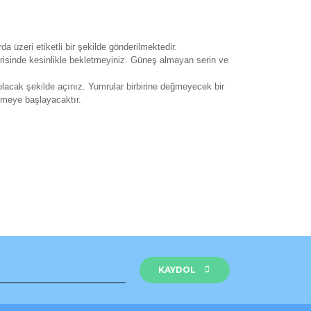
a üzeri etiketli bir şekilde gönderilmektedir.
çerisinde kesinlikle bekletmeyiniz. Güneş almayan serin ve
lacak şekilde açınız. Yumrular birbirine değmeyecek bir
enmeye başlayacaktır.
rak tarafımıza iletebilirsiniz.
KAYDOL