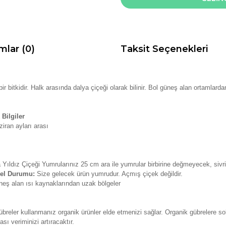
mlar (0)
Taksit Seçenekleri
ir bitkidir. Halk arasında dalya çiçeği olarak bilinir. Bol güneş alan ortamla
Bilgiler
iran ayları arası
 Yıldız Çiçeği Yumrularınız 25 cm ara ile yumrular birbirine değmeyecek, sivri
sel Durumu:
Size gelecek ürün yumrudur. Açmış çiçek değildir.
neş alan ısı kaynaklarından uzak bölgeler
breler kullanmanız organik ürünler elde etmenizi sağlar. Organik gübrelere so
ı veriminizi artıracaktır.