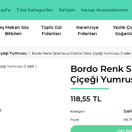
ayfa
Tüm Kategoriler
İletişim
Hesap Numaralarımız
ış Mekan Süs
Tüplü Gül
Narenciye
Yazlık Çi
Bitkileri
Fidanları
Fidanları
Soğanla
Çiçeği Yumrusu
Bordo Renk Spartacus Dahlia Yıldız Çiçeği Yumrusu (1 adet 
Bordo Renk Sp
Çiçeği Yumrus
118,55 TL
I
Kategori
Dahl
Fiyat
98,7
GELİN