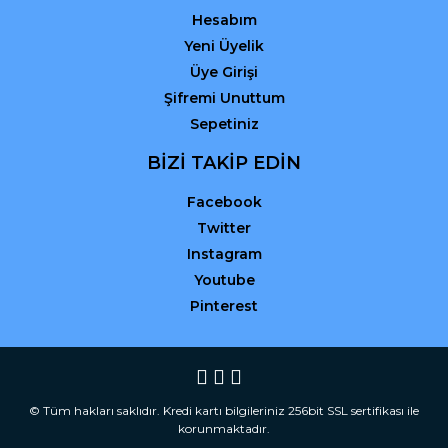
Hesabım
Yeni Üyelik
Üye Girişi
Şifremi Unuttum
Sepetiniz
BİZİ TAKİP EDİN
Facebook
Twitter
Instagram
Youtube
Pinterest
© Tüm hakları saklıdır. Kredi kartı bilgileriniz 256bit SSL sertifikası ile
korunmaktadır.