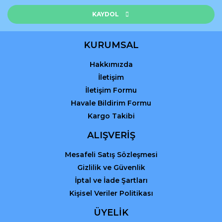
Bu ürüne benzer farklı alternatifler olmalı.
KAYDOL
KURUMSAL
Hakkımızda
Gönder
İletişim
İletişim Formu
Havale Bildirim Formu
Kargo Takibi
ALIŞVERİŞ
Mesafeli Satış Sözleşmesi
Gizlilik ve Güvenlik
İptal ve İade Şartları
Kişisel Veriler Politikası
ÜYELİK