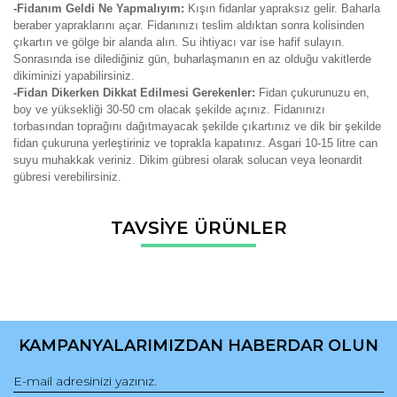
-Fidanım Geldi Ne Yapmalıyım:
Kışın fidanlar yapraksız gelir. Baharla
beraber yapraklarını açar. Fidanınızı teslim aldıktan sonra kolisinden
çıkartın ve gölge bir alanda alın. Su ihtiyacı var ise hafif sulayın.
Sonrasında ise dilediğiniz gün, buharlaşmanın en az olduğu vakitlerde
dikiminizi yapabilirsiniz.
-Fidan Dikerken Dikkat Edilmesi Gerekenler:
Fidan çukurunuzu en,
boy ve yüksekliği 30-50 cm olacak şekilde açınız. Fidanınızı
torbasından toprağını dağıtmayacak şekilde çıkartınız ve dik bir şekilde
fidan çukuruna yerleştiriniz ve toprakla kapatınız. Asgari 10-15 litre can
suyu muhakkak veriniz. Dikim gübresi olarak solucan veya leonardit
gübresi verebilirsiniz.
Bu ürünün fiyat bilgisi, resim, ürün açıklamalarında ve diğer
TAVSİYE ÜRÜNLER
konularda yetersiz gördüğünüz noktaları öneri formunu
Bu ürüne ilk yorumu siz yapın!
kullanarak tarafımıza iletebilirsiniz.
Görüş ve önerileriniz için teşekkür ederiz.
Yorum Yaz
Ürün resmi kalitesiz, bozuk veya görüntülenemiyor.
Ürün açıklamasında eksik bilgiler bulunuyor.
KAMPANYALARIMIZDAN HABERDAR OLUN
Ürün bilgilerinde hatalar bulunuyor.
Ürün fiyatı diğer sitelerden daha pahalı.