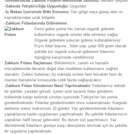
-Gönderilecek Zakkum Fidanın Mevsimsel Durumu:
Herdem yeşildir.
-Saksıda Yetiştiriciliğe Uygunluğu:
Uygundur.
-İç Mekan İçerisinde Bitki Konumu:
Yarı gölge veya güneş alan ısı
kaynaklarından uzak bölgeler
-Zakkum Fidanlarında Gübreleme:
Fenni gübre yerine her zaman organik gübreler
kullanmanız organik ürünler elde etmenizi sağlar.
Organik gübrelere solucan gübresi kullanabilirsiniz.
Kışın fidan başına , fidan yaşı çarpı 500 gram olacak
şekilde toz organik solucan gübresini fidanının
toprağına karıştırarak verebilirsiniz.
Zakkum Fidanı İlaçlaması:
Bitkilerinizin, zararlı ve hastalık
mücadelesinde devamlı doğal olan maddeleri kullanmanız sağlıklı
olacaktır. Gülleci bulamacı bu noktada sizlere hem böcekler hem de
mantari hastalıklar konusunda ciddi fayda sağlayacaktır.
-Zakkum Fidan Gönderimi Nasıl Yapılmaktadır:
Fidanlarınız etiketli
bir şekilde, yandaki görseli içeren özel tasarım fidan gönderim
kolilerinde kargo teslimat sınırları içerisinde Türkiye'nin her yerine
gönderilmektedir. Fidanlar gönderilmeden önce sulanmaktadır. Kargoda
bekleme süresi maksimum 10 gündür. Yaz gönderimlerinde fidanların
yapraklarına kaolin uygulaması yapılmaktadır. Bu şekilde fidanlarınızın
yaprakları hafif beyaz gelecektir. Bu durum sizi şaşırtmasın. Yaz
dikimlerinde fidanların güneşe karşı dirençlerini artırmak için bu şekilde
bir uygulama yapılmaktadır.