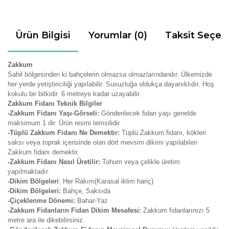
Ürün Bilgisi
Yorumlar (0)
Taksit Seçen
Zakkum
Sahil bölgesinden ki bahçelerin olmazsa olmazlarındandır. Ülkemizde
her yerde yetiştiriciliği yapılabilir.
Susuzluğa oldukça dayanıklıdır. Hoş
kokulu bir bitkidir. 6 metreye kadar uzayabilir.
Zakkum Fidanı Teknik Bilgiler
-Zakkum Fidanı Yaşı-Görseli:
Gönderilecek fidan yaşı genelde
maksimum 1 dir. Ürün resmi temsilidir.
-Tüplü Zakkum Fidanı Ne Demektir:
Tüplü Zakkum fidanı, kökleri
saksı veya toprak içerisinde olan dört mevsim dikimi yapılabilen
Zakkum fidanı demektir.
-Zakkum Fidanı Nasıl Üretilir:
Tohum veya çelikle üretim
yapılmaktadır.
-Dikim Bölgeleri
: Her Rakım(Karasal iklim hariç)
-Dikim Bölgeleri:
Bahçe, Saksıda
-Çiçeklenme Dönemi:
Bahar-Yaz
-Zakkum Fidanların Fidan Dikim Mesafesi:
Zakkum fidanlarınızı 5
metre ara ile dikebilirsiniz.