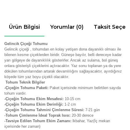
Ürün Bilgisi
Yorumlar (0)
Taksit Seçen
Gelincik Çiçeği Tohumu
Gelincik çiçeği , tohumdan en kolay yetişen dona dayanıklı olması ile
bilenen kesme çiçeklerden biridir.
Güneşe bayılır, belli dereceye kadar
yarı gölgeye de dayanıklılık gösterirler. Ancak az sulama, bol güneş
onlara gösterişli çiçeklerini açtıracaktır. Yaz sonu toplanan ya da yere
dökülen tohumlarından artarak devamlılığını sağlayacaktır, ayırdığınız
köşede tüm yaz boyu çiçekli olacaktır.
Tohum Teknik Bilgiler
-Çiçeğin Tohumu Paketi:
Paket içerisinde minimum belirtilen sayıda
tohum vardır.
-Çiçeğin Tohumu Ekim Mesafesi:
10-15 cm
-Çiçeğin Tohumu Ekim Derinliği:
1-2 cm
-Çiçeğin Tohumu Tahmini Çimlenme Süresi:
7-21
gün
-Tohum Çimlenme İdeal Toprak Isısı:
20-30 derece
-Tavsiye Edilen Tohum Ekim Zamanı:
lkbahar, Yaz(İç mekan
içerisinde her zaman)