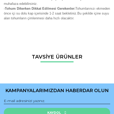
muhafaza edebilirsiniz.
-Tohum Dikerken Dikkat Edilmesi Gerekenler:
Tohumlarınızı ekmeden
önce içi su dolu kap içerisinde 1-2 saat bekletiniz.Bu şekilde içine suyu
alan tohumların çimlenmesi daha hızlı olacaktır.
Bu ürünün fiyat bilgisi, resim, ürün açıklamalarında ve diğer
TAVSİYE ÜRÜNLER
konularda yetersiz gördüğünüz noktaları öneri formunu
Bu ürüne ilk yorumu siz yapın!
kullanarak tarafımıza iletebilirsiniz.
Görüş ve önerileriniz için teşekkür ederiz.
Yorum Yaz
Ürün resmi kalitesiz, bozuk veya görüntülenemiyor.
Ürün açıklamasında eksik bilgiler bulunuyor.
KAMPANYALARIMIZDAN HABERDAR OLUN
Ürün bilgilerinde hatalar bulunuyor.
Ürün fiyatı diğer sitelerden daha pahalı.
Bu ürüne benzer farklı alternatifler olmalı.
KAYDOL