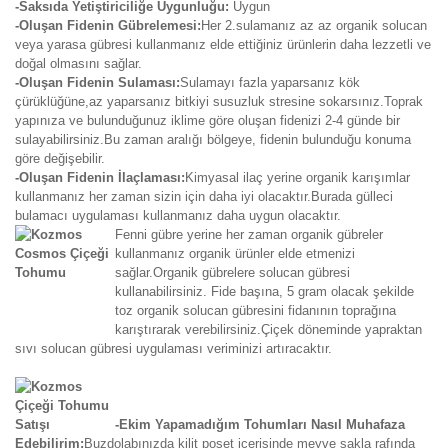
-Saksıda Yetiştiriciliğe Uygunluğu:
Uygun
-Oluşan Fidenin Gübrelemesi:
Her 2.sulamanız az az organik solucan
veya yarasa gübresi kullanmanız elde ettiğiniz ürünlerin daha lezzetli ve
doğal olmasını sağlar.
-Oluşan Fidenin Sulaması:
Sulamayı fazla yaparsanız kök
çürüklüğüne,az yaparsanız bitkiyi susuzluk stresine sokarsınız.Toprak
yapınıza ve bulunduğunuz iklime göre oluşan fidenizi 2-4 günde bir
sulayabilirsiniz.Bu zaman aralığı bölgeye, fidenin bulunduğu konuma
göre değişebilir.
-Oluşan Fidenin İlaçlaması:
Kimyasal ilaç yerine organik karışımlar
kullanmanız her zaman sizin için daha iyi olacaktır.Burada gülleci
bulamacı uygulaması kullanmanız daha uygun olacaktır.
Fenni gübre yerine her zaman organik gübreler
kullanmanız organik ürünler elde etmenizi
sağlar.Organik gübrelere solucan gübresi
kullanabilirsiniz. Fide başına, 5 gram olacak şekilde
toz organik solucan gübresini fidanının toprağına
karıştırarak verebilirsiniz.Çiçek döneminde yapraktan
sıvı solucan gübresi uygulaması veriminizi artıracaktır.
-Ekim Yapamadığım Tohumları Nasıl Muhafaza
Edebilirim:
Buzdolabınızda kilit poşet içerisinde meyve sakla rafında