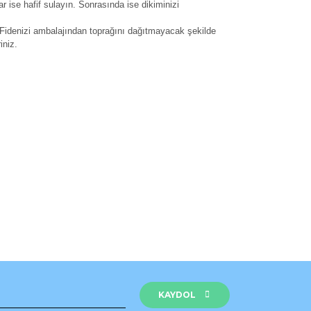
ar ise hafif sulayın. Sonrasında ise dikiminizi
 Fidenizi ambalajından toprağını dağıtmayacak şekilde
iniz.
rak tarafımıza iletebilirsiniz.
KAYDOL