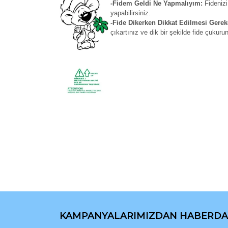
-Fidem Geldi Ne Yapmalıyım:
Fidenizi
yapabilirsiniz.
-Fide Dikerken Dikkat Edilmesi Gerek
çıkartınız ve dik bir şekilde fide çukuru
Bu ürünün fiyat bilgisi, resim, ürün açıklamaların
Görüş ve önerileriniz için teşekkür ederiz.
Ürün resmi kalitesiz, bozuk veya görüntülenemiyo
Ürün açıklamasında eksik bilgiler bulunuyor.
Ürün bilgilerinde hatalar bulunuyor.
Ürün fiyatı diğer sitelerden daha pahalı.
Bu ürüne benzer farklı alternatifler olmalı.
KAMPANYALARIMIZDAN HABERDA