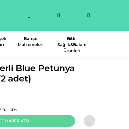
çek
Bahçe
Bitki
rı
Malzemeleri
Sağlık&Bakım
Ürünleri
erli Blue Petunya
(2 adet)
7 TL + KDV
CE HABER VER