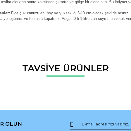
 teslim aldıktan sonra kolisinden çıkartın ve gölge bir alana alın. Su ihtiyacı v
enler:
Fide çukurunuzu en, boy ve yüksekliği 5-10 cm olacak şekilde açınız.
na yerleştiriniz ve toprakla kapatınız. Asgari 0,5-1 litre can suyu muhakkak ver
da ve diğer konularda yetersiz gördüğünüz noktaları öneri formunu kullana
TAVSİYE ÜRÜNLER
Bu ürüne ilk yorumu siz yapın!
r.
Yorum Yaz
R OLUN