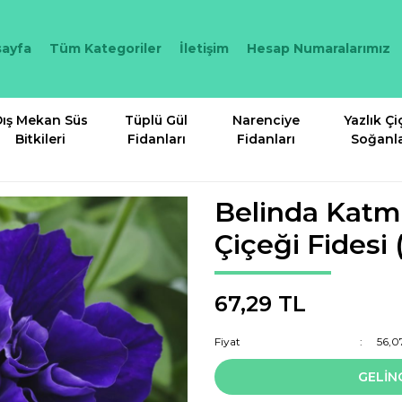
ayfa
Tüm Kategoriler
İletişim
Hesap Numaralarımız
ış Mekan Süs
Tüplü Gül
Narenciye
Yazlık Çi
Bitkileri
Fidanları
Fidanları
Soğanla
Belinda Katm
Çiçeği Fidesi 
67,29 TL
Fiyat
56,0
GELİN