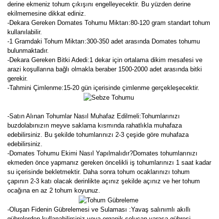
derine ekmeniz tohum çıkışını engelleyecektir. Bu yüzden derine
ekilmemesine dikkat ediniz.
-Dekara Gereken Domates Tohumu Miktarı:80-120 gram standart tohum
kullanılabilir.
-1 Gramdaki Tohum Miktarı:300-350 adet arasında Domates tohumu
bulunmaktadır.
-Dekara Gereken Bitki Adedi:1 dekar için ortalama dikim mesafesi ve
arazi koşullarına bağlı olmakla beraber 1500-2000 adet arasında bitki
gerekir.
-Tahmini Çimlenme:15-20 gün içerisinde çimlenme gerçekleşecektir.
-Satın Alınan Tohumlar Nasıl Muhafaz Edilmeli:Tohumlarınızı
buzdolabınızın meyve saklama kısmında rahatlıkla muhafaza
edebilirsiniz. Bu şekilde tohumlarınızı 2-3 çeşide göre muhafaza
edebilirsiniz.
-Domates Tohumu Ekimi Nasıl Yapılmalıdır?Domates tohumlarınızı
ekmeden önce yapmanız gereken öncelikli iş tohumlarınızı 1 saat kadar
su içerisinde bekletmektir. Daha sonra tohum ocaklarınızı tohum
çapının 2-3 katı olacak derinlikte açınız şekilde açınız ve her tohum
ocağına en az 2 tohum koyunuz.
-Oluşan Fidenin Gübrelemesi ve Sulaması :Yavaş salınımlı akıllı
gübrelerden kullanabilirsiniz veya organik solucan-yarasa gübresi