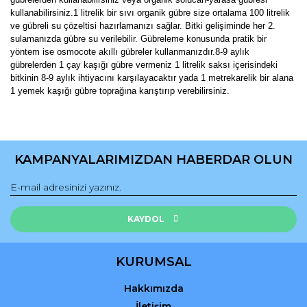
kullanabilirsiniz.1 litrelik bir sıvı organik gübre size ortalama 100 litrelik
ve gübreli su çözeltisi hazırlamanızı sağlar. Bitki gelişiminde her 2.
sulamanızda gübre su verilebilir. Gübreleme konusunda pratik bir
yöntem ise osmocote akıllı gübreler kullanmanızdır.8-9 aylık
gübrelerden 1 çay kaşığı gübre vermeniz 1 litrelik saksı içerisindeki
bitkinin 8-9 aylık ihtiyacını karşılayacaktır yada 1 metrekarelik bir alana
1 yemek kaşığı gübre toprağına karıştırıp verebilirsiniz.
Bu ürünün fiyat bilgisi, resim, ürün açıklamalarında ve diğer
konularda yetersiz gördüğünüz noktaları öneri formunu
Bu ürüne ilk yorumu siz yapın!
kullanarak tarafımıza iletebilirsiniz.
KAMPANYALARIMIZDAN HABERDAR OLUN
Görüş ve önerileriniz için teşekkür ederiz.
Yorum Yaz
Ürün resmi kalitesiz, bozuk veya görüntülenemiyor.
Ürün açıklamasında eksik bilgiler bulunuyor.
KAYDOL
Ürün bilgilerinde hatalar bulunuyor.
Ürün fiyatı diğer sitelerden daha pahalı.
KURUMSAL
Bu ürüne benzer farklı alternatifler olmalı.
Hakkımızda
İletişim