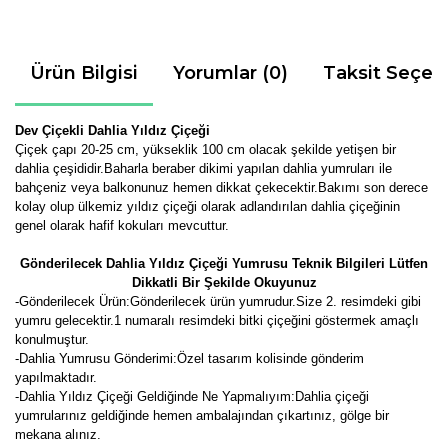
Ürün Bilgisi
Yorumlar (0)
Taksit Seçen
Dev Çiçekli Dahlia Yıldız Çiçeği
Çiçek çapı 20-25 cm, yükseklik 100 cm olacak şekilde yetişen bir
dahlia çeşididir.Baharla beraber dikimi yapılan dahlia yumruları ile
bahçeniz veya balkonunuz hemen dikkat çekecektir.Bakımı son derece
kolay olup ülkemiz yıldız çiçeği olarak adlandırılan dahlia çiçeğinin
genel olarak hafif kokuları mevcuttur.
Gönderilecek Dahlia Yıldız Çiçeği Yumrusu Teknik Bilgileri Lütfen
Dikkatli Bir Şekilde Okuyunuz
-
Gönderilecek Ürün:Gönderilecek ürün yumrudur.Size 2. resimdeki gibi
yumru gelecektir.
1 numaralı resimdeki bitki çiçeğini göstermek amaçlı
konulmuştur.
-Dahlia Yumrusu Gönderimi:Özel tasarım kolisinde gönderim
yapılmaktadır.
-Dahlia Yıldız Çiçeği Geldiğinde Ne Yapmalıyım:Dahlia çiçeği
yumrularınız geldiğinde hemen ambalajından çıkartınız, gölge bir
mekana alınız.