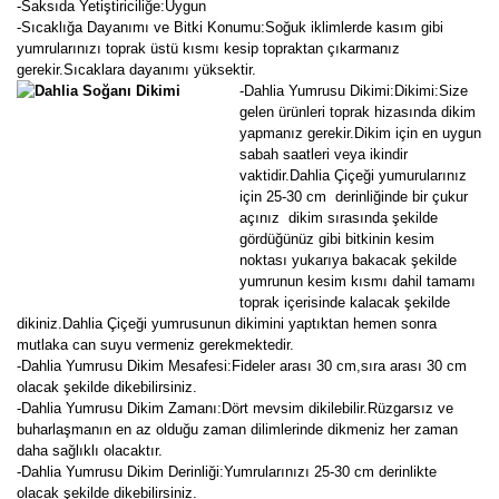
-Saksıda Yetiştiriciliğe:Uygun
-Sıcaklığa Dayanımı ve Bitki Konumu:Soğuk iklimlerde kasım gibi
yumrularınızı toprak üstü kısmı kesip topraktan çıkarmanız
gerekir.Sıcaklara dayanımı yüksektir.
-Dahlia Yumrusu Dikimi:
Dikimi:Size
gelen ürünleri toprak hizasında dikim
yapmanız gerekir.Dikim için en uygun
sabah saatleri veya ikindir
vaktidir.Dahlia Çiçeği yumurularınız
için 25-30 cm derinliğinde bir çukur
açınız dikim sırasında şekilde
gördüğünüz gibi bitkinin kesim
noktası yukarıya bakacak şekilde
yumrunun kesim kısmı dahil tamamı
toprak içerisinde kalacak şekilde
dikiniz.Dahlia Çiçeği yumrusunun dikimini yaptıktan hemen sonra
mutlaka can suyu vermeniz gerekmektedir.
-Dahlia Yumrusu Dikim Mesafesi:Fideler arası 30 cm,sıra arası 30 cm
olacak şekilde dikebilirsiniz.
-Dahlia Yumrusu Dikim Zamanı:Dört mevsim dikilebilir.Rüzgarsız ve
buharlaşmanın en az olduğu zaman dilimlerinde dikmeniz her zaman
daha sağlıklı olacaktır.
-Dahlia Yumrusu Dikim Derinliği:Yumrularınızı 25-30 cm derinlikte
olacak şekilde dikebilirsiniz.