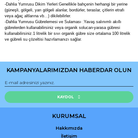
-Dahlia Yumrusu Dikim Yerleri:Genellikle bahçenin herhangi bir yerine
(güneşli, gölgeli, yarı gölgeli alanlar, bordürler, teraslar, çitlerin etrafı
veya ağaç altlarına vb…) dikilebilirler.
-Dahlia Yumrusu Gübrelemesi ve Sulaması :Yavaş salınımlı akıllı
gübrelerden kullanabilirsiniz veya organik solucan-yarasa gübresi
kullanabilirsiniz.1 litrelik bir sıvı organik gübre size ortalama 100 litrelik
ve gübreli su çözeltisi hazırlamanızı sağlar.
Bu ürünün fiyat bilgisi, resim, ürün açıklamalarında ve diğer
konularda yetersiz gördüğünüz noktaları öneri formunu
Bu ürüne ilk yorumu siz yapın!
kullanarak tarafımıza iletebilirsiniz.
KAMPANYALARIMIZDAN HABERDAR OLUN
Görüş ve önerileriniz için teşekkür ederiz.
Yorum Yaz
Ürün resmi kalitesiz, bozuk veya görüntülenemiyor.
Ürün açıklamasında eksik bilgiler bulunuyor.
KAYDOL
Ürün bilgilerinde hatalar bulunuyor.
Ürün fiyatı diğer sitelerden daha pahalı.
KURUMSAL
Bu ürüne benzer farklı alternatifler olmalı.
Hakkımızda
İletişim