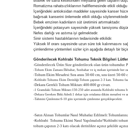
Böbrek ve safra kesesinden meydana gelen taşların düşür
Romatizma rahatsızlıklarının hafiflemesinde etkili olduğu
İçeriğindeki antioksidan maddeler sayesinde kanser hücrel
bağırsak kanserini önlemede etkili olduğu söylenmektedir
Bebek emziren kadınların süt üretimini artırmaktadır.
İçeriğindeki potasyum sayesinde yüksek tansiyonu düşürü
Nefes darlığı ve astıma iyi gelmektedir.
Sinir sistemi hastalıklarının tedavisinde etkilidir.
Yüksek lif oranı sayesinde uzun süre tok kalınmasını sağ
çimlendirme yöntemleri sizler için aşağıda detaylı bir biçi
Gönderilecek Kohlrabi Tohumu Teknik Bilgileri Lütfe
-
Gönderilecek Ürün:Size gönderilecek olan ürün tohumdur. Pak
-Tohum Ekim Zamanı:İlkbahar, Sonbahar ve iç mekan içerisinde her 
-Tohum Ekim Mesafesi:Sıra arası 50-60 cm, sıra üzeri 50-60 c
-Kohlrabi Tohumu Ekim Derinliği:Tohum çapının 2-3 katı. Tohumu fazla
-Dekara Gerekli Tohum Miktarı:400-800 gr civarı.
-1 Gramdaki Tohum Miktarı:150-250 adet arasında Kohlrabi tohumu b
-Dekara Gereken Bitki Adedi:1 dekar için ortalama dikim mesafesi ve ara
-Tahmini Çimlenme:6-10 gün içerisinde çimlenme gerçekleşecektir.
-Satın Alınan Tohumlar Nasıl Muhafaz Edilmeli:Tohumlarınızı
-Kohlrabi Tohumu Ekimi Nasıl Yapılmalıdır?Kohlrabi tohumlar
tohum çapının 2-3 katı olacak derinlikte açınız şekilde açı