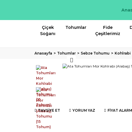
Anas
Çiçek
Tohumlar
Fide
D
Soğanı
Çeşitlerimiz
Anasayfa
Tohumlar
Sebze Tohumu
Kohlrab
TAVSİYE ET
YORUM YAZ
FİYAT ALARM