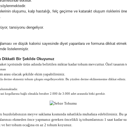
ülmesinde etkilidir.
 söylenmektedir.
erinin oluşumu, kalp hastalığı, felç geçirme ve katarakt oluşum risklerini önem
.
yor, tansiyonu dengeliyor.
laması ve düşük kalorisi sayesinde diyet yapanlara ve formuna dikkat etmek i
mde listelenmiştir.
n Dikkatli Bir Şekilde Okuyunuz
et içerisinde ürün adında belirtilen miktar kadar tohum mevcuttur. Özel tasarım t
zaman
m arası olacak şekilde ekim yapabilirsiniz.
 derine ekmeniz tohum çıkışını engelleyecektir. Bu yüzden derine ekilmemesine dikkat ediniz.
ulunmaktadır.
zi koşullarına bağlı olmakla beraber 2.000 ile 3.000 adet arasında bitki gerekir.
 buzdolabınızın meyve saklama kısmında rahatlıkla muhafaza edebilirsiniz. Bu şek
ınızı ekmeden önce yapmanız gereken öncelikli iş tohumlarınızı 1 saat kadar su 
nız ve her tohum ocağına en az 2 tohum koyunuz.