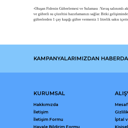
-Oluşan Fidenin Gübrelemesi ve Sulaması :Yavaş salınımlı akıll
ve gübreli su çözeltisi hazırlamanızı sağlar. Bitki gelişimin
gübrelerden 1 çay kaşığı gübre vermeniz 1 litrelik saksı içeri
Bu ürünün fiyat bilgisi, resim, ürün açıklamaların
Görüş ve önerileriniz için teşekkür ederiz.
KAMPANYALARIMIZDAN HABERDA
Ürün resmi kalitesiz, bozuk veya görüntülenemiyo
Ürün açıklamasında eksik bilgiler bulunuyor.
Ürün bilgilerinde hatalar bulunuyor.
Ürün fiyatı diğer sitelerden daha pahalı.
Bu ürüne benzer farklı alternatifler olmalı.
KURUMSAL
ALIŞ
Hakkımızda
Mesafe
İletişim
Gizlil
İletişim Formu
İptal 
Havale Bildirim Formu
Kişisel