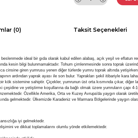
mlar (0)
Taksit Seçenekleri
i beslenmede ideal bir gıda olarak kabul edilen alabaş, açık yeşil ve eflatun ren
akkında kesin bilgi bulunmamaktadır. Tohum çimlenmesinde sonra toprak üzerind
ica cinsine giren yumrusu yenen diğer türlerde yumru toprak altında yetişirke
pının ardından yaprak ayası ile son bulur. Yaprakları şekil itibariyle kara l
 kök sistemine sahiptir. Çiçekler, yumrunun üst orta kısmında çıkar, diğer lah
 çeşidine ve yetiştirme koşullarına da bağlı olmak üzere yumruların çapı 4-10 
nzemektedir. Özellikle Amerika, Orta ve Kuzey Avrupa'da yaygın olarak üretile
rasında gelmektedir. Ülkemizde Karadeniz ve Marmara Bölgelerinde yaygın olarak
nsızlığa iyi gelmektedir.
lişimini ve dikkat toplamalarını olumlu yönde etkilemektedir.