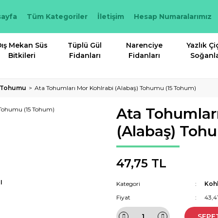
ayfa
Tüm Kategoriler
İletişim
Hesap Numaralarımız
ış Mekan Süs
Tüplü Gül
Narenciye
Yazlık Çi
Bitkileri
Fidanları
Fidanları
Soğanla
i Tohumu
Ata Tohumları Mor Kohlrabi (Alabaş) Tohumu (15 Tohum)
Ata Tohumları
(Alabaş) Toh
47,75 TL
I
Kategori
Koh
Fiyat
43,4
SEPE