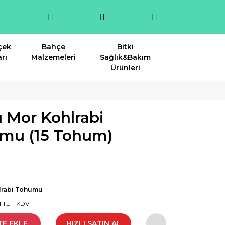
çek
Bahçe
Bitki
rı
Malzemeleri
Sağlık&Bakım
Ürünleri
 Mor Kohlrabi
umu (15 Tohum)
lrabi Tohumu
1 TL + KDV
TE EKLE
HIZLI SATIN AL