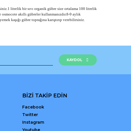
iz.1 litrelik bir sıvı organik gübre size ortalama 100 litrelik
se osmocote akıllı gübreler kullanmanızdır.8-9 aylık
 yemek kaşığı gübre toprağına karıştırıp verebilirsiniz.
rak tarafımıza iletebilirsiniz.
KAYDOL
BİZİ TAKİP EDİN
Facebook
Twitter
Instagram
Youtube