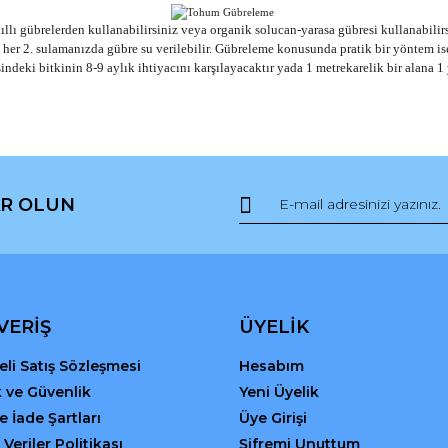
ı gübrelerden kullanabilirsiniz veya organik solucan-yarasa gübresi kullanabilirsin
de her 2. sulamanızda gübre su verilebilir. Gübreleme konusunda pratik bir yöntem i
sindeki bitkinin 8-9 aylık ihtiyacını karşılayacaktır yada 1 metrekarelik bir alana 1
da ve diğer konularda yetersiz gördüğünüz noktaları öneri formunu kullana
Bu ürüne ilk yorumu siz yapın!
R OLUN
r.
Yorum Yaz
VERİŞ
ÜYELİK
li Satış Sözleşmesi
Hesabım
ik ve Güvenlik
Yeni Üyelik
ve İade Şartları
Üye Girişi
 Veriler Politikası
Şifremi Unuttum
Gönder