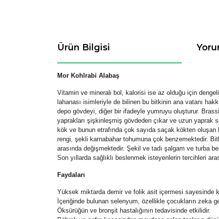
Ürün Bilgisi
Yoru
Mor Kohlrabi Alabaş
Vitamin ve minerali bol, kalorisi ise az olduğu için dengel
lahanası isimleriyle de bilinen bu bitkinin ana vatanı h
depo gövdeyi, diğer bir ifadeyle yumruyu oluşturur. Brass
yaprakları şişkinleşmiş gövdeden çıkar ve uzun yaprak sa
kök ve bunun etrafında çok sayıda saçak kökten oluşan bir
rengi, şekli karnabahar tohumuna çok benzemektedir. Bitki
arasında değişmektedir. Şekil ve tadı şalgam ve turba be
Son yıllarda sağlıklı beslenmek isteyenlerin tercihleri a
Faydaları
Yüksek miktarda demir ve folik asit içermesi sayesinde ka
İçeriğinde bulunan selenyum, özellikle çocukların zeka ge
Öksürüğün ve bronşit hastalığının tedavisinde etkilidir.