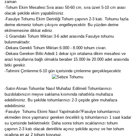
zaman
-Tohum Ekim Mesafesi:Sıra arası 50-60 cm, sıra üzeri 5-10 cm arası
olacak şekilde ekim yapabilirsiniz.
-Fasulye Tohumu Ekim Derinliği:Tohum çapının 2-3 katı. Tohumu fazla
derine ekmeniz tohum çıkışını engelleyecektir. Bu yüzden derine
ekilmemesine dikkat ediniz.
-1 Gramdaki Tohum Miktarı:3-6 adet arasında Fasulye tohumu
bulunmaktadır.
-Dekara Gerekli Tohum Miktarı:6.000 - 8.000 tohum civarı.
-Dekara Gereken Bitki Adedi:1 dekar için ortalama dikim mesafesi ve
arazi koşullarına bağlı olmakla beraber 15.000 ile 20.000 adet arasında
bitki gerekir.
-Tahmini Çimlenme:6-10 gün içerisinde çimlenme gerçekleşecektir.
-Satın Alınan Tohumlar Nasıl Muhafaz Edilmeli:Tohumlarınızı
buzdolabınızın meyve saklama kısmında rahatlıkla muhafaza
edebilirsiniz. Bu şekilde tohumlarınızı 2-3 çeşide göre muhafaza
edebilirsiniz.
-Fasulye Tohumu Ekimi Nasıl Yapılmalıdır?Fasulye tohumlarınızı
ekmeden önce yapmanız gereken öncelikli iş tohumlarınızı 1 saat kadar
su içerisinde bekletmektir. Daha sonra tohum ocaklarınızı tohum
çapının 2-3 katı olacak derinlikte açınız şekilde açınız ve her tohum
ocağına en az 2 tohum koyunuz.