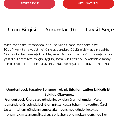
SEPETE EKLE
HIZLI SATIN AL
Ürün Bilgisi
Yorumlar (0)
Taksit Seçen
tyle="font-family: tahoma, arial, helvetica, sans-serif; font-size:
10pt;">Açık tarla yetiştiriciliğine uygundur. Güçlü bitki yapısına sahip
Oturak bir fasulye çeşididir. Meyveler 13-18 cm uzunluğunda yeşil renkli,
yassıdır. Taze tüketim için uygun, sofralık bir çeşit olup konserve sanayi
için de uygundur.af ömrü uzun ve nakliye koşullarına dayanımı fazladır.
Gönderilecek Fasulye Tohumu Teknik Bilgileri Lütfen Dikkatli Bir
Şekilde Okuyunuz
-Gönderilecek Ürün:Size gönderilecek olan ürün tohumdur. Paket
içerisinde ürün adında belirtilen miktar kadar tohum mevcuttur. Özel
tasarım tohum gönderim ambalajları içerisinde gönderilecektir.
-Tohum Ekim Zamanı:İlkbahar, sonbahar ve iç mekan içerisinde her