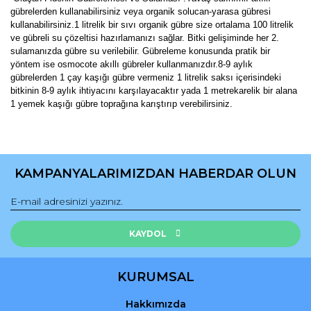
gübrelerden kullanabilirsiniz veya organik solucan-yarasa gübresi
kullanabilirsiniz.1 litrelik bir sıvı organik gübre size ortalama 100 litrelik
ve gübreli su çözeltisi hazırlamanızı sağlar. Bitki gelişiminde her 2.
sulamanızda gübre su verilebilir. Gübreleme konusunda pratik bir
yöntem ise osmocote akıllı gübreler kullanmanızdır.8-9 aylık
gübrelerden 1 çay kaşığı gübre vermeniz 1 litrelik saksı içerisindeki
bitkinin 8-9 aylık ihtiyacını karşılayacaktır yada 1 metrekarelik bir alana
1 yemek kaşığı gübre toprağına karıştırıp verebilirsiniz.
Bu ürünün fiyat bilgisi, resim, ürün açıklamalarında ve diğer
konularda yetersiz gördüğünüz noktaları öneri formunu
Bu ürüne ilk yorumu siz yapın!
kullanarak tarafımıza iletebilirsiniz.
KAMPANYALARIMIZDAN HABERDAR OLUN
Görüş ve önerileriniz için teşekkür ederiz.
Yorum Yaz
Ürün resmi kalitesiz, bozuk veya görüntülenemiyor.
Ürün açıklamasında eksik bilgiler bulunuyor.
KAYDOL
Ürün bilgilerinde hatalar bulunuyor.
Ürün fiyatı diğer sitelerden daha pahalı.
KURUMSAL
Bu ürüne benzer farklı alternatifler olmalı.
Hakkımızda