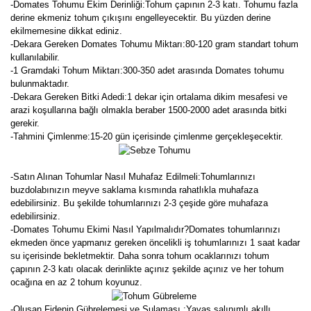
-Domates Tohumu Ekim Derinliği:Tohum çapının 2-3 katı. Tohumu fazla
derine ekmeniz tohum çıkışını engelleyecektir. Bu yüzden derine
ekilmemesine dikkat ediniz.
-Dekara Gereken Domates Tohumu Miktarı:80-120 gram standart tohum
kullanılabilir.
-1 Gramdaki Tohum Miktarı:300-350 adet arasında Domates tohumu
bulunmaktadır.
-Dekara Gereken Bitki Adedi:1 dekar için ortalama dikim mesafesi ve
arazi koşullarına bağlı olmakla beraber 1500-2000 adet arasında bitki
gerekir.
-Tahmini Çimlenme:15-20 gün içerisinde çimlenme gerçekleşecektir.
-Satın Alınan Tohumlar Nasıl Muhafaz Edilmeli:Tohumlarınızı
buzdolabınızın meyve saklama kısmında rahatlıkla muhafaza
edebilirsiniz. Bu şekilde tohumlarınızı 2-3 çeşide göre muhafaza
edebilirsiniz.
-Domates Tohumu Ekimi Nasıl Yapılmalıdır?Domates tohumlarınızı
ekmeden önce yapmanız gereken öncelikli iş tohumlarınızı 1 saat kadar
su içerisinde bekletmektir. Daha sonra tohum ocaklarınızı tohum
çapının 2-3 katı olacak derinlikte açınız şekilde açınız ve her tohum
ocağına en az 2 tohum koyunuz.
-Oluşan Fidenin Gübrelemesi ve Sulaması :Yavaş salınımlı akıllı