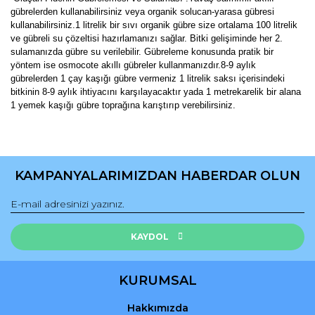
gübrelerden kullanabilirsiniz veya organik solucan-yarasa gübresi
kullanabilirsiniz.1 litrelik bir sıvı organik gübre size ortalama 100 litrelik
ve gübreli su çözeltisi hazırlamanızı sağlar. Bitki gelişiminde her 2.
sulamanızda gübre su verilebilir. Gübreleme konusunda pratik bir
yöntem ise osmocote akıllı gübreler kullanmanızdır.8-9 aylık
gübrelerden 1 çay kaşığı gübre vermeniz 1 litrelik saksı içerisindeki
bitkinin 8-9 aylık ihtiyacını karşılayacaktır yada 1 metrekarelik bir alana
1 yemek kaşığı gübre toprağına karıştırıp verebilirsiniz.
Bu ürünün fiyat bilgisi, resim, ürün açıklamalarında ve diğer
konularda yetersiz gördüğünüz noktaları öneri formunu
Bu ürüne ilk yorumu siz yapın!
kullanarak tarafımıza iletebilirsiniz.
KAMPANYALARIMIZDAN HABERDAR OLUN
Görüş ve önerileriniz için teşekkür ederiz.
Yorum Yaz
Ürün resmi kalitesiz, bozuk veya görüntülenemiyor.
Ürün açıklamasında eksik bilgiler bulunuyor.
KAYDOL
Ürün bilgilerinde hatalar bulunuyor.
Ürün fiyatı diğer sitelerden daha pahalı.
KURUMSAL
Bu ürüne benzer farklı alternatifler olmalı.
Hakkımızda