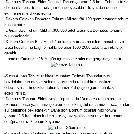
-Domates Tohumu Ekim Derinliği:Tohum çapının 2-3 katı. Tohumu fazla
derine ekmeniz tohum çıkışını engelleyecektir. Bu yüzden derine
ekilmemesine dikkat ediniz.
-Dekara Gereken Domates Tohumu Miktarı:80-120 gram standart tohum
kullanılabilir.
-1 Gramdaki Tohum Miktarı:300-350 adet arasında Domates tohumu
bulunmaktadır.
-Dekara Gereken Bitki Adedi:1 dekar için ortalama dikim mesafesi ve
arazi koşullarına bağlı olmakla beraber 1500-2000 adet arasında bitki
gerekir.
-Tahmini Çimlenme:15-20 gün içerisinde çimlenme gerçekleşecektir.
-Satın Alınan Tohumlar Nasıl Muhafaz Edilmeli:Tohumlarınızı
buzdolabınızın meyve saklama kısmında rahatlıkla muhafaza
edebilirsiniz. Bu şekilde tohumlarınızı 2-3 çeşide göre muhafaza
edebilirsiniz.
-Domates Tohumu Ekimi Nasıl Yapılmalıdır?Domates tohumlarınızı
ekmeden önce yapmanız gereken öncelikli iş tohumlarınızı 1 saat kadar
su içerisinde bekletmektir. Daha sonra tohum ocaklarınızı tohum
çapının 2-3 katı olacak derinlikte açınız şekilde açınız ve her tohum
ocağına en az 2 tohum koyunuz.
-Oluşan Fidenin Gübrelemesi ve Sulaması :Yavaş salınımlı akıllı