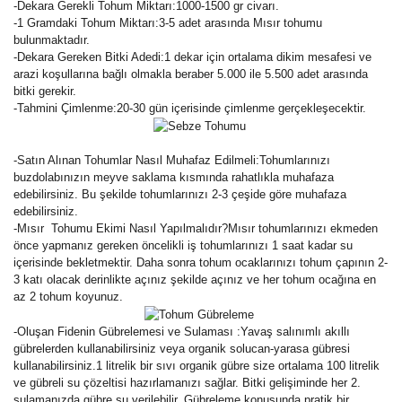
-Dekara Gerekli Tohum Miktarı:1000-1500 gr civarı.
-1 Gramdaki Tohum Miktarı:3-5 adet arasında Mısır tohumu
bulunmaktadır.
-Dekara Gereken Bitki Adedi:1 dekar için ortalama dikim mesafesi ve
arazi koşullarına bağlı olmakla beraber 5.000 ile 5.500 adet arasında
bitki gerekir.
-Tahmini Çimlenme:20-30 gün içerisinde çimlenme gerçekleşecektir.
-Satın Alınan Tohumlar Nasıl Muhafaz Edilmeli:Tohumlarınızı
buzdolabınızın meyve saklama kısmında rahatlıkla muhafaza
edebilirsiniz. Bu şekilde tohumlarınızı 2-3 çeşide göre muhafaza
edebilirsiniz.
-Mısır Tohumu Ekimi Nasıl Yapılmalıdır?Mısır tohumlarınızı ekmeden
önce yapmanız gereken öncelikli iş tohumlarınızı 1 saat kadar su
içerisinde bekletmektir. Daha sonra tohum ocaklarınızı tohum çapının 2-
3 katı olacak derinlikte açınız şekilde açınız ve her tohum ocağına en
az 2 tohum koyunuz.
-Oluşan Fidenin Gübrelemesi ve Sulaması :Yavaş salınımlı akıllı
gübrelerden kullanabilirsiniz veya organik solucan-yarasa gübresi
kullanabilirsiniz.1 litrelik bir sıvı organik gübre size ortalama 100 litrelik
ve gübreli su çözeltisi hazırlamanızı sağlar. Bitki gelişiminde her 2.
sulamanızda gübre su verilebilir. Gübreleme konusunda pratik bir