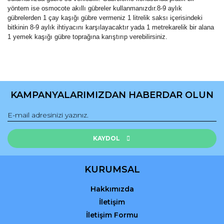
yöntem ise osmocote akıllı gübreler kullanmanızdır.8-9 aylık
gübrelerden 1 çay kaşığı gübre vermeniz 1 litrelik saksı içerisindeki
bitkinin 8-9 aylık ihtiyacını karşılayacaktır yada 1 metrekarelik bir alana
1 yemek kaşığı gübre toprağına karıştırıp verebilirsiniz.
Bu ürünün fiyat bilgisi, resim, ürün açıklamalarında ve diğer
konularda yetersiz gördüğünüz noktaları öneri formunu
Bu ürüne ilk yorumu siz yapın!
kullanarak tarafımıza iletebilirsiniz.
KAMPANYALARIMIZDAN HABERDAR OLUN
Görüş ve önerileriniz için teşekkür ederiz.
Yorum Yaz
Ürün resmi kalitesiz, bozuk veya görüntülenemiyor.
Ürün açıklamasında eksik bilgiler bulunuyor.
KAYDOL
Ürün bilgilerinde hatalar bulunuyor.
Ürün fiyatı diğer sitelerden daha pahalı.
KURUMSAL
Bu ürüne benzer farklı alternatifler olmalı.
Hakkımızda
İletişim
İletişim Formu