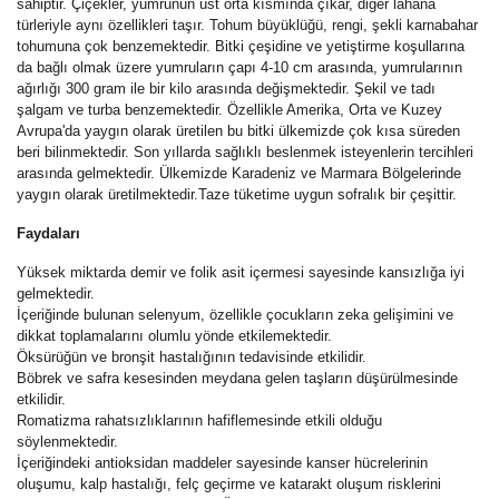
sahiptir. Çiçekler, yumrunun üst orta kısmında çıkar, diğer lahana
türleriyle aynı özellikleri taşır. Tohum büyüklüğü, rengi, şekli karnabahar
tohumuna çok benzemektedir. Bitki çeşidine ve yetiştirme koşullarına
da bağlı olmak üzere yumruların çapı 4-10 cm arasında, yumrularının
ağırlığı 300 gram ile bir kilo arasında değişmektedir. Şekil ve tadı
şalgam ve turba benzemektedir. Özellikle Amerika, Orta ve Kuzey
Avrupa'da yaygın olarak üretilen bu bitki ülkemizde çok kısa süreden
beri bilinmektedir. Son yıllarda sağlıklı beslenmek isteyenlerin tercihleri
arasında gelmektedir. Ülkemizde Karadeniz ve Marmara Bölgelerinde
yaygın olarak üretilmektedir.Taze tüketime uygun sofralık bir çeşittir.
Faydaları
Yüksek miktarda demir ve folik asit içermesi sayesinde kansızlığa iyi
gelmektedir.
İçeriğinde bulunan selenyum, özellikle çocukların zeka gelişimini ve
dikkat toplamalarını olumlu yönde etkilemektedir.
Öksürüğün ve bronşit hastalığının tedavisinde etkilidir.
Böbrek ve safra kesesinden meydana gelen taşların düşürülmesinde
etkilidir.
Romatizma rahatsızlıklarının hafiflemesinde etkili olduğu
söylenmektedir.
İçeriğindeki antioksidan maddeler sayesinde kanser hücrelerinin
oluşumu, kalp hastalığı, felç geçirme ve katarakt oluşum risklerini