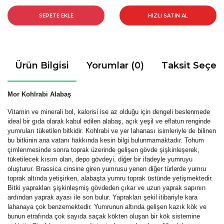
SEPETE EKLE
HIZLI SATIN AL
Ürün Bilgisi
Yorumlar (0)
Taksit Seçen
Mor Kohlrabi Alabaş
Vitamin ve minerali bol, kalorisi ise az olduğu için dengeli beslenmede
ideal bir gıda olarak kabul edilen alabaş, açık yeşil ve eflatun renginde
yumruları tüketilen bitkidir. Kohlrabi ve yer lahanası isimleriyle de bilinen
bu bitkinin ana vatanı hakkında kesin bilgi bulunmamaktadır. Tohum
çimlenmesinde sonra toprak üzerinde gelişen gövde şişkinleşerek,
tüketilecek kısım olan, depo gövdeyi, diğer bir ifadeyle yumruyu
oluşturur. Brassica cinsine giren yumrusu yenen diğer türlerde yumru
toprak altında yetişirken, alabaşta yumru toprak üstünde yetişmektedir.
Bitki yaprakları şişkinleşmiş gövdeden çıkar ve uzun yaprak sapının
ardından yaprak ayası ile son bulur. Yaprakları şekil itibariyle kara
lahanaya çok benzemektedir. Yumrunun altında gelişen kazık kök ve
bunun etrafında çok sayıda saçak kökten oluşan bir kök sistemine