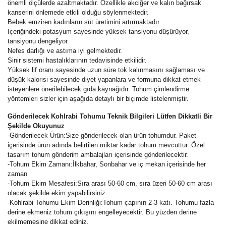
önemli ölçülerde azaltmaktadır. Özellikle akciğer ve kalın bağırsak
kanserini önlemede etkili olduğu söylenmektedir.
Bebek emziren kadınların süt üretimini artırmaktadır.
İçeriğindeki potasyum sayesinde yüksek tansiyonu düşürüyor,
tansiyonu dengeliyor.
Nefes darlığı ve astıma iyi gelmektedir.
Sinir sistemi hastalıklarının tedavisinde etkilidir.
Yüksek lif oranı sayesinde uzun süre tok kalınmasını sağlaması ve
düşük kalorisi sayesinde diyet yapanlara ve formuna dikkat etmek
isteyenlere önerilebilecek gıda kaynağıdır.
Tohum çimlendirme
yöntemleri sizler için aşağıda detaylı bir biçimde listelenmiştir.
Gönderilecek Kohlrabi Tohumu Teknik Bilgileri Lütfen Dikkatli Bir
Şekilde Okuyunuz
-
Gönderilecek Ürün:Size gönderilecek olan ürün tohumdur. Paket
içerisinde ürün adında belirtilen miktar kadar tohum mevcuttur. Özel
tasarım tohum gönderim ambalajları içerisinde gönderilecektir.
-Tohum Ekim Zamanı:İlkbahar, Sonbahar ve iç mekan içerisinde her
zaman
-Tohum Ekim Mesafesi:Sıra arası 50-60 cm, sıra üzeri 50-60 cm arası
olacak şekilde ekim yapabilirsiniz.
-Kohlrabi Tohumu Ekim Derinliği:Tohum çapının 2-3 katı. Tohumu fazla
derine ekmeniz tohum çıkışını engelleyecektir. Bu yüzden derine
ekilmemesine dikkat ediniz.