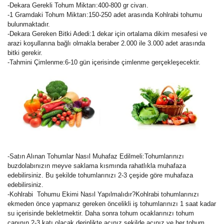
-Dekara Gerekli Tohum Miktarı:400-800 gr civarı.
-1 Gramdaki Tohum Miktarı:150-250 adet arasında Kohlrabi tohumu
bulunmaktadır.
-Dekara Gereken Bitki Adedi:1 dekar için ortalama dikim mesafesi ve
arazi koşullarına bağlı olmakla beraber 2.000 ile 3.000 adet arasında
bitki gerekir.
-Tahmini Çimlenme:6-10 gün içerisinde çimlenme gerçekleşecektir.
-Satın Alınan Tohumlar Nasıl Muhafaz Edilmeli:Tohumlarınızı
buzdolabınızın meyve saklama kısmında rahatlıkla muhafaza
edebilirsiniz. Bu şekilde tohumlarınızı 2-3 çeşide göre muhafaza
edebilirsiniz.
-Kohlrabi Tohumu Ekimi Nasıl Yapılmalıdır?Kohlrabi tohumlarınızı
ekmeden önce yapmanız gereken öncelikli iş tohumlarınızı 1 saat kadar
su içerisinde bekletmektir. Daha sonra tohum ocaklarınızı tohum
çapının 2-3 katı olacak derinlikte açınız şekilde açınız ve her tohum