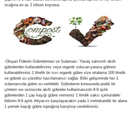
ocağına en az 2 tohum koyunuz.
-Oluşan Fidenin Gübrelemesi ve Sulaması :Yavaş salınımlı akıllı
gübrelerden kullanabilirsiniz veya organik solucan-yarasa gübresi
kullanabilirsiniz.1 litrelik bir sıvı organik gübre size ortalama 100 litrelik
ve gübreli su çözeltisi hazırlamanızı sağlar. Bitki gelişiminde her 2.
sulamanızda gübre su verilebilir. Gübreleme konusunda pratik bir
yöntem ise osmocote akıllı gübreler kullanmanızdır.8-9 aylık
gübrelerden 1 çay kaşığı gübre vermeniz 1 litrelik saksı içerisindeki
bitkinin 8-9 aylık ihtiyacını karşılayacaktır yada 1 metrekarelik bir alana
1 yemek kaşığı gübre toprağına karıştırıp verebilirsiniz.
Bu ürünün fiyat bilgisi, resim, ürün açıklamalarında ve diğer