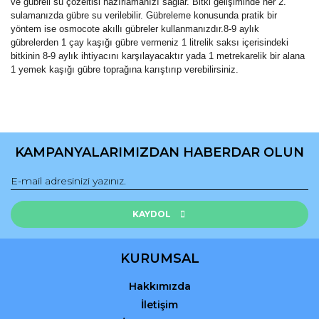
ve gübreli su çözeltisi hazırlamanızı sağlar. Bitki gelişiminde her 2.
sulamanızda gübre su verilebilir. Gübreleme konusunda pratik bir
yöntem ise osmocote akıllı gübreler kullanmanızdır.8-9 aylık
gübrelerden 1 çay kaşığı gübre vermeniz 1 litrelik saksı içerisindeki
bitkinin 8-9 aylık ihtiyacını karşılayacaktır yada 1 metrekarelik bir alana
1 yemek kaşığı gübre toprağına karıştırıp verebilirsiniz.
Bu ürünün fiyat bilgisi, resim, ürün açıklamalarında ve diğer
konularda yetersiz gördüğünüz noktaları öneri formunu
Bu ürüne ilk yorumu siz yapın!
kullanarak tarafımıza iletebilirsiniz.
KAMPANYALARIMIZDAN HABERDAR OLUN
Görüş ve önerileriniz için teşekkür ederiz.
Yorum Yaz
Ürün resmi kalitesiz, bozuk veya görüntülenemiyor.
Ürün açıklamasında eksik bilgiler bulunuyor.
KAYDOL
Ürün bilgilerinde hatalar bulunuyor.
Ürün fiyatı diğer sitelerden daha pahalı.
KURUMSAL
Bu ürüne benzer farklı alternatifler olmalı.
Hakkımızda
İletişim