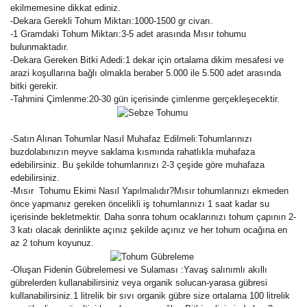
ekilmemesine dikkat ediniz.
-Dekara Gerekli Tohum Miktarı:1000-1500 gr civarı.
-1 Gramdaki Tohum Miktarı:3-5 adet arasında Mısır tohumu
bulunmaktadır.
-Dekara Gereken Bitki Adedi:1 dekar için ortalama dikim mesafesi ve
arazi koşullarına bağlı olmakla beraber 5.000 ile 5.500 adet arasında
bitki gerekir.
-Tahmini Çimlenme:20-30 gün içerisinde çimlenme gerçekleşecektir.
-Satın Alınan Tohumlar Nasıl Muhafaz Edilmeli:Tohumlarınızı
buzdolabınızın meyve saklama kısmında rahatlıkla muhafaza
edebilirsiniz. Bu şekilde tohumlarınızı 2-3 çeşide göre muhafaza
edebilirsiniz.
-Mısır Tohumu Ekimi Nasıl Yapılmalıdır?Mısır tohumlarınızı ekmeden
önce yapmanız gereken öncelikli iş tohumlarınızı 1 saat kadar su
içerisinde bekletmektir. Daha sonra tohum ocaklarınızı tohum çapının 2-
3 katı olacak derinlikte açınız şekilde açınız ve her tohum ocağına en
az 2 tohum koyunuz.
-Oluşan Fidenin Gübrelemesi ve Sulaması :Yavaş salınımlı akıllı
gübrelerden kullanabilirsiniz veya organik solucan-yarasa gübresi
kullanabilirsiniz.1 litrelik bir sıvı organik gübre size ortalama 100 litrelik