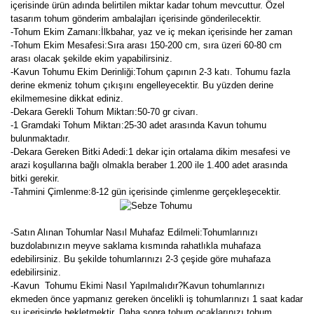
içerisinde ürün adında belirtilen miktar kadar tohum mevcuttur. Özel
tasarım tohum gönderim ambalajları içerisinde gönderilecektir.
-Tohum Ekim Zamanı:İlkbahar, yaz ve iç mekan içerisinde her zaman
-Tohum Ekim Mesafesi:Sıra arası 150-200 cm, sıra üzeri 60-80 cm
arası olacak şekilde ekim yapabilirsiniz.
-Kavun Tohumu Ekim Derinliği:Tohum çapının 2-3 katı. Tohumu fazla
derine ekmeniz tohum çıkışını engelleyecektir. Bu yüzden derine
ekilmemesine dikkat ediniz.
-Dekara Gerekli Tohum Miktarı:50-70 gr civarı.
-1 Gramdaki Tohum Miktarı:25-30 adet arasında Kavun tohumu
bulunmaktadır.
-Dekara Gereken Bitki Adedi:1 dekar için ortalama dikim mesafesi ve
arazi koşullarına bağlı olmakla beraber 1.200 ile 1.400 adet arasında
bitki gerekir.
-Tahmini Çimlenme:8-12 gün içerisinde çimlenme gerçekleşecektir.
-Satın Alınan Tohumlar Nasıl Muhafaz Edilmeli:Tohumlarınızı
buzdolabınızın meyve saklama kısmında rahatlıkla muhafaza
edebilirsiniz. Bu şekilde tohumlarınızı 2-3 çeşide göre muhafaza
edebilirsiniz.
-Kavun Tohumu Ekimi Nasıl Yapılmalıdır?Kavun tohumlarınızı
ekmeden önce yapmanız gereken öncelikli iş tohumlarınızı 1 saat kadar
su içerisinde bekletmektir. Daha sonra tohum ocaklarınızı tohum