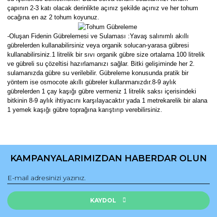
çapının 2-3 katı olacak derinlikte açınız şekilde açınız ve her tohum
ocağına en az 2 tohum koyunuz.
-Oluşan Fidenin Gübrelemesi ve Sulaması :Yavaş salınımlı akıllı
gübrelerden kullanabilirsiniz veya organik solucan-yarasa gübresi
kullanabilirsiniz.1 litrelik bir sıvı organik gübre size ortalama 100 litrelik
ve gübreli su çözeltisi hazırlamanızı sağlar. Bitki gelişiminde her 2.
sulamanızda gübre su verilebilir. Gübreleme konusunda pratik bir
yöntem ise osmocote akıllı gübreler kullanmanızdır.8-9 aylık
gübrelerden 1 çay kaşığı gübre vermeniz 1 litrelik saksı içerisindeki
bitkinin 8-9 aylık ihtiyacını karşılayacaktır yada 1 metrekarelik bir alana
1 yemek kaşığı gübre toprağına karıştırıp verebilirsiniz.
Bu ürünün fiyat bilgisi, resim, ürün açıklamalarında ve diğer
konularda yetersiz gördüğünüz noktaları öneri formunu
Bu ürüne ilk yorumu siz yapın!
kullanarak tarafımıza iletebilirsiniz.
KAMPANYALARIMIZDAN HABERDAR OLUN
Görüş ve önerileriniz için teşekkür ederiz.
Yorum Yaz
Ürün resmi kalitesiz, bozuk veya görüntülenemiyor.
Ürün açıklamasında eksik bilgiler bulunuyor.
KAYDOL
Ürün bilgilerinde hatalar bulunuyor.