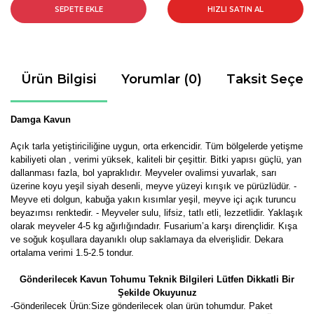
SEPETE EKLE
HIZLI SATIN AL
Ürün Bilgisi
Yorumlar (0)
Taksit Seçen
Damga Kavun
Açık tarla yetiştiriciliğine uygun, orta erkencidir. Tüm bölgelerde yetişme
kabiliyeti olan , verimi yüksek, kaliteli bir çeşittir. Bitki yapısı güçlü, yan
dallanması fazla, bol yapraklıdır. Meyveler ovalimsi yuvarlak, sarı
üzerine koyu yeşil siyah desenli, meyve yüzeyi kırışık ve pürüzlüdür. -
Meyve eti dolgun, kabuğa yakın kısımlar yeşil, meyve içi açık turuncu
beyazımsı renktedir. - Meyveler sulu, lifsiz, tatlı etli, lezzetlidir. Yaklaşık
olarak meyveler 4-5 kg ağırlığındadır. Fusarium’a karşı dirençlidir. Kışa
ve soğuk koşullara dayanıklı olup saklamaya da elverişlidir. Dekara
ortalama verimi 1.5-2.5 tondur.
Gönderilecek Kavun Tohumu Teknik Bilgileri Lütfen Dikkatli Bir
Şekilde Okuyunuz
-Gönderilecek Ürün:Size gönderilecek olan ürün tohumdur. Paket