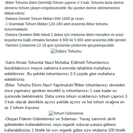
-Biber Tohumu Ekim Derinliği:Tohum çapının 2-3 katı. Tohumu fazla derine
ekmeniz tohum çıkışını engelleyecektir. Bu yüzden derine ekilmemesine
dikkat ediniz.
-Dekara Gerekli Tohum Miktarı:500-1000 gr civarı.
-1 Gramdaki Tohum Miktarı:120-180 adet arasında Biber tohumu
bulunmaktadır.
-Dekara Gereken Bitki Adedi:1 dekar için ortalama dikim mesafesi ve arazi
koşullarına bağlı olmakla beraber 4.500 ile 5.000 adet arasında bitki gerekir.
-Tahmini Çimlenme:12-18 gün içerisinde çimlenme gerçekleşecektir.
-Satın Alınan Tohumlar Nasıl Muhafaz Edilmeli:Tohumlarınızı
buzdolabınızın meyve saklama kısmında rahatlıkla muhafaza
edebilirsiniz. Bu şekilde tohumlarınızı 2-3 çeşide göre muhafaza
edebilirsiniz.
-Biber Tohumu Ekimi Nasıl Yapılmalıdır?Biber tohumlarınızı ekmeden
önce yapmanız gereken öncelikli iş tohumlarınızı 1 saat kadar su
içerisinde bekletmektir. Daha sonra tohum ocaklarınızı tohum çapının 2-
3 katı olacak derinlikte açınız şekilde açınız ve her tohum ocağına en
az 2 tohum koyunuz.
-Oluşan Fidenin Gübrelemesi ve Sulaması :Yavaş salınımlı akıllı
gübrelerden kullanabilirsiniz veya organik solucan-yarasa gübresi
kullanabilirsiniz.1 litrelik bir sıvı organik gübre size ortalama 100 litrelik