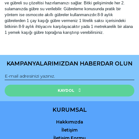
ve gübreli su çözeltisi hazırlamanızı sağlar. Bitki gelişiminde her 2.
sulamanızda gübre su verilebilir. Gübreleme konusunda pratik bir
yöntem ise osmocote akıllı gübreler kullanmanızdır.8-9 aylık
gübrelerden 1 çay kaşığı gübre vermeniz 1 litrelik saksı içerisindeki
bitkinin 8-9 aylık ihtiyacını karşılayacaktır yada 1 metrekarelik bir alana
1 yemek kaşığı gübre toprağına karıştırıp verebilirsiniz.
Bu ürünün fiyat bilgisi, resim, ürün açıklamalarında ve diğer
konularda yetersiz gördüğünüz noktaları öneri formunu
Bu ürüne ilk yorumu siz yapın!
kullanarak tarafımıza iletebilirsiniz.
KAMPANYALARIMIZDAN HABERDAR OLUN
Görüş ve önerileriniz için teşekkür ederiz.
Yorum Yaz
Ürün resmi kalitesiz, bozuk veya görüntülenemiyor.
Ürün açıklamasında eksik bilgiler bulunuyor.
KAYDOL
Ürün bilgilerinde hatalar bulunuyor.
Ürün fiyatı diğer sitelerden daha pahalı.
KURUMSAL
Bu ürüne benzer farklı alternatifler olmalı.
Hakkımızda
İletişim
İletişim Formu