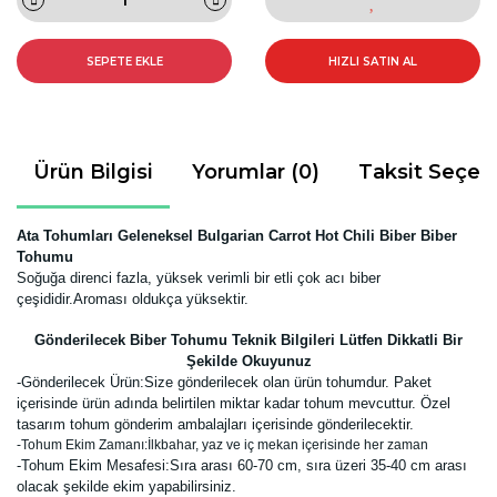
SEPETE EKLE
HIZLI SATIN AL
Ürün Bilgisi
Yorumlar (0)
Taksit Seçen
Ata Tohumları Geleneksel Bulgarian Carrot Hot Chili Biber Biber
Tohumu
Soğuğa direnci fazla, yüksek verimli bir etli çok acı
biber
çeşididir.Aroması oldukça yüksektir.
Gönderilecek Biber Tohumu Teknik Bilgileri Lütfen Dikkatli Bir
Şekilde Okuyunuz
-
Gönderilecek Ürün:Size gönderilecek olan ürün tohumdur. Paket
içerisinde ürün adında belirtilen miktar kadar tohum mevcuttur. Özel
tasarım tohum gönderim ambalajları içerisinde gönderilecektir.
-Tohum Ekim Zamanı:İlkbahar, yaz ve iç mekan içerisinde her zaman
-Tohum Ekim Mesafesi:Sıra arası 60-70 cm, sıra üzeri 35-40 cm arası
olacak şekilde ekim yapabilirsiniz.