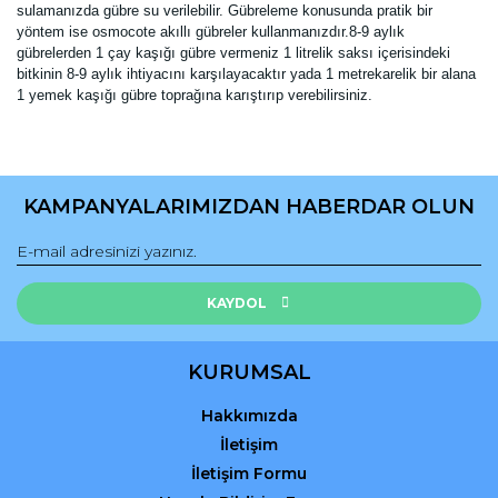
sulamanızda gübre su verilebilir. Gübreleme konusunda pratik bir
yöntem ise osmocote akıllı gübreler kullanmanızdır.8-9 aylık
gübrelerden 1 çay kaşığı gübre vermeniz 1 litrelik saksı içerisindeki
bitkinin 8-9 aylık ihtiyacını karşılayacaktır yada 1 metrekarelik bir alana
1 yemek kaşığı gübre toprağına karıştırıp verebilirsiniz.
Bu ürünün fiyat bilgisi, resim, ürün açıklamalarında ve diğer
konularda yetersiz gördüğünüz noktaları öneri formunu
Bu ürüne ilk yorumu siz yapın!
kullanarak tarafımıza iletebilirsiniz.
KAMPANYALARIMIZDAN HABERDAR OLUN
Görüş ve önerileriniz için teşekkür ederiz.
Yorum Yaz
Ürün resmi kalitesiz, bozuk veya görüntülenemiyor.
Ürün açıklamasında eksik bilgiler bulunuyor.
KAYDOL
Ürün bilgilerinde hatalar bulunuyor.
Ürün fiyatı diğer sitelerden daha pahalı.
KURUMSAL
Bu ürüne benzer farklı alternatifler olmalı.
Hakkımızda
İletişim
İletişim Formu