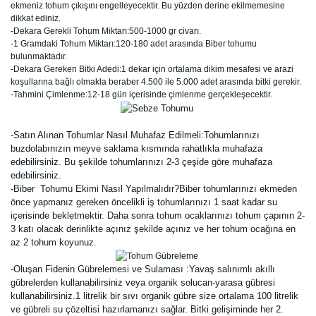
ekmeniz tohum çıkışını engelleyecektir. Bu yüzden derine ekilmemesine
dikkat ediniz.
-Dekara Gerekli Tohum Miktarı:500-1000 gr civarı.
-1 Gramdaki Tohum Miktarı:120-180 adet arasında Biber tohumu
bulunmaktadır.
-Dekara Gereken Bitki Adedi:1 dekar için ortalama dikim mesafesi ve arazi
koşullarına bağlı olmakla beraber 4.500 ile 5.000 adet arasında bitki gerekir.
-Tahmini Çimlenme:12-18 gün içerisinde çimlenme gerçekleşecektir.
-Satın Alınan Tohumlar Nasıl Muhafaz Edilmeli:Tohumlarınızı
buzdolabınızın meyve saklama kısmında rahatlıkla muhafaza
edebilirsiniz. Bu şekilde tohumlarınızı 2-3 çeşide göre muhafaza
edebilirsiniz.
-Biber Tohumu Ekimi Nasıl Yapılmalıdır?Biber tohumlarınızı ekmeden
önce yapmanız gereken öncelikli iş tohumlarınızı 1 saat kadar su
içerisinde bekletmektir. Daha sonra tohum ocaklarınızı tohum çapının 2-
3 katı olacak derinlikte açınız şekilde açınız ve her tohum ocağına en
az 2 tohum koyunuz.
-Oluşan Fidenin Gübrelemesi ve Sulaması :Yavaş salınımlı akıllı
gübrelerden kullanabilirsiniz veya organik solucan-yarasa gübresi
kullanabilirsiniz.1 litrelik bir sıvı organik gübre size ortalama 100 litrelik
ve gübreli su çözeltisi hazırlamanızı sağlar. Bitki gelişiminde her 2.