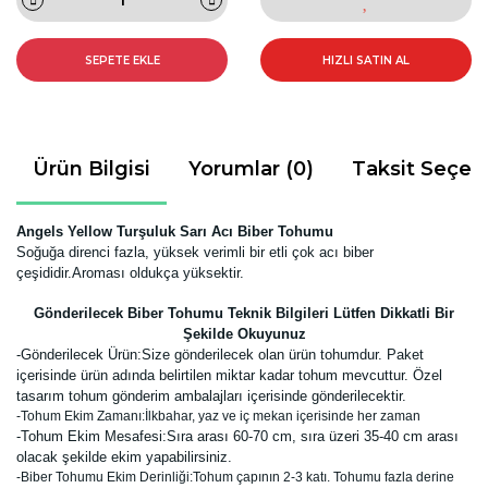
SEPETE EKLE
HIZLI SATIN AL
Ürün Bilgisi
Yorumlar (0)
Taksit Seçen
Angels Yellow Turşuluk Sarı Acı Biber Tohumu
Soğuğa direnci fazla, yüksek verimli bir etli çok acı
biber
çeşididir.Aroması oldukça yüksektir.
Gönderilecek Biber Tohumu Teknik Bilgileri Lütfen Dikkatli Bir
Şekilde Okuyunuz
-
Gönderilecek Ürün:Size gönderilecek olan ürün tohumdur. Paket
içerisinde ürün adında belirtilen miktar kadar tohum mevcuttur. Özel
tasarım tohum gönderim ambalajları içerisinde gönderilecektir.
-Tohum Ekim Zamanı:İlkbahar, yaz ve iç mekan içerisinde her zaman
-Tohum Ekim Mesafesi:Sıra arası 60-70 cm, sıra üzeri 35-40 cm arası
olacak şekilde ekim yapabilirsiniz.
-Biber Tohumu Ekim Derinliği:Tohum çapının 2-3 katı. Tohumu fazla derine