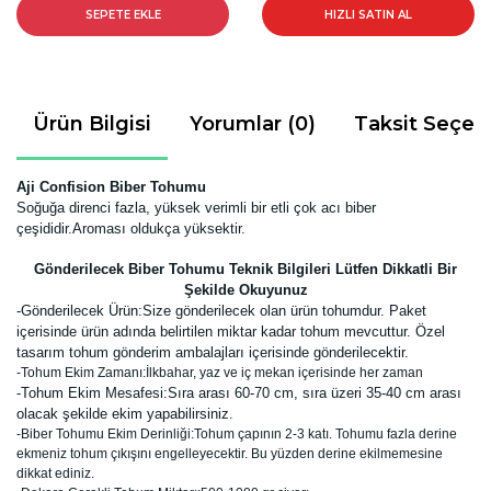
SEPETE EKLE
HIZLI SATIN AL
Ürün Bilgisi
Yorumlar (0)
Taksit Seçen
Aji Confision Biber Tohumu
Soğuğa direnci fazla, yüksek verimli bir etli çok acı
biber
çeşididir.Aroması oldukça yüksektir.
Gönderilecek Biber Tohumu Teknik Bilgileri Lütfen Dikkatli Bir
Şekilde Okuyunuz
-
Gönderilecek Ürün:Size gönderilecek olan ürün tohumdur. Paket
içerisinde ürün adında belirtilen miktar kadar tohum mevcuttur. Özel
tasarım tohum gönderim ambalajları içerisinde gönderilecektir.
-Tohum Ekim Zamanı:İlkbahar, yaz ve iç mekan içerisinde her zaman
-Tohum Ekim Mesafesi:Sıra arası 60-70 cm, sıra üzeri 35-40 cm arası
olacak şekilde ekim yapabilirsiniz.
-Biber Tohumu Ekim Derinliği:Tohum çapının 2-3 katı. Tohumu fazla derine
ekmeniz tohum çıkışını engelleyecektir. Bu yüzden derine ekilmemesine
dikkat ediniz.