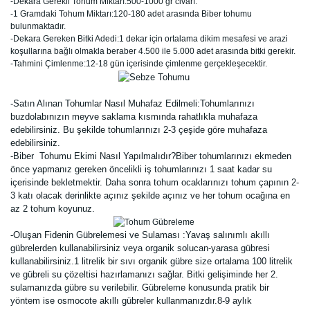
-Dekara Gerekli Tohum Miktarı:500-1000 gr civarı.
-1 Gramdaki Tohum Miktarı:120-180 adet arasında Biber tohumu
bulunmaktadır.
-Dekara Gereken Bitki Adedi:1 dekar için ortalama dikim mesafesi ve arazi
koşullarına bağlı olmakla beraber 4.500 ile 5.000 adet arasında bitki gerekir.
-Tahmini Çimlenme:12-18 gün içerisinde çimlenme gerçekleşecektir.
-Satın Alınan Tohumlar Nasıl Muhafaz Edilmeli:Tohumlarınızı
buzdolabınızın meyve saklama kısmında rahatlıkla muhafaza
edebilirsiniz. Bu şekilde tohumlarınızı 2-3 çeşide göre muhafaza
edebilirsiniz.
-Biber Tohumu Ekimi Nasıl Yapılmalıdır?Biber tohumlarınızı ekmeden
önce yapmanız gereken öncelikli iş tohumlarınızı 1 saat kadar su
içerisinde bekletmektir. Daha sonra tohum ocaklarınızı tohum çapının 2-
3 katı olacak derinlikte açınız şekilde açınız ve her tohum ocağına en
az 2 tohum koyunuz.
-Oluşan Fidenin Gübrelemesi ve Sulaması :Yavaş salınımlı akıllı
gübrelerden kullanabilirsiniz veya organik solucan-yarasa gübresi
kullanabilirsiniz.1 litrelik bir sıvı organik gübre size ortalama 100 litrelik
ve gübreli su çözeltisi hazırlamanızı sağlar. Bitki gelişiminde her 2.
sulamanızda gübre su verilebilir. Gübreleme konusunda pratik bir
yöntem ise osmocote akıllı gübreler kullanmanızdır.8-9 aylık