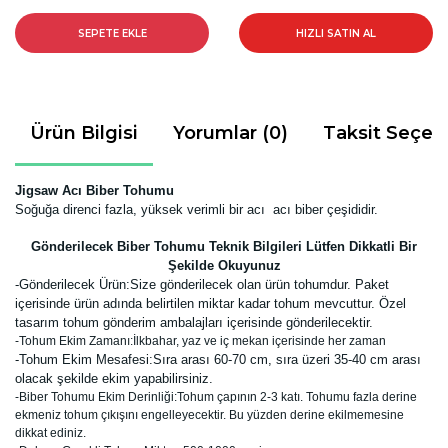
SEPETE EKLE
HIZLI SATIN AL
Ürün Bilgisi
Yorumlar (0)
Taksit Seçen
Jigsaw Acı Biber Tohumu
Soğuğa direnci fazla, yüksek verimli bir acı acı
biber çeşididir.
Gönderilecek Biber Tohumu Teknik Bilgileri Lütfen Dikkatli Bir
Şekilde Okuyunuz
-
Gönderilecek Ürün:Size gönderilecek olan ürün tohumdur. Paket
içerisinde ürün adında belirtilen miktar kadar tohum mevcuttur. Özel
tasarım tohum gönderim ambalajları içerisinde gönderilecektir.
-Tohum Ekim Zamanı:İlkbahar, yaz ve iç mekan içerisinde her zaman
-Tohum Ekim Mesafesi:Sıra arası 60-70 cm, sıra üzeri 35-40 cm arası
olacak şekilde ekim yapabilirsiniz.
-Biber Tohumu Ekim Derinliği:Tohum çapının 2-3 katı. Tohumu fazla derine
ekmeniz tohum çıkışını engelleyecektir. Bu yüzden derine ekilmemesine
dikkat ediniz.