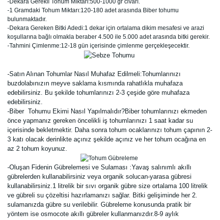
-Dekara Gerekli Tohum Miktarı:500-1000 gr civarı.
-1 Gramdaki Tohum Miktarı:120-180 adet arasında Biber tohumu
bulunmaktadır.
-Dekara Gereken Bitki Adedi:1 dekar için ortalama dikim mesafesi ve arazi
koşullarına bağlı olmakla beraber 4.500 ile 5.000 adet arasında bitki gerekir.
-Tahmini Çimlenme:12-18 gün içerisinde çimlenme gerçekleşecektir.
-Satın Alınan Tohumlar Nasıl Muhafaz Edilmeli:Tohumlarınızı
buzdolabınızın meyve saklama kısmında rahatlıkla muhafaza
edebilirsiniz. Bu şekilde tohumlarınızı 2-3 çeşide göre muhafaza
edebilirsiniz.
-Biber Tohumu Ekimi Nasıl Yapılmalıdır?Biber tohumlarınızı ekmeden
önce yapmanız gereken öncelikli iş tohumlarınızı 1 saat kadar su
içerisinde bekletmektir. Daha sonra tohum ocaklarınızı tohum çapının 2-
3 katı olacak derinlikte açınız şekilde açınız ve her tohum ocağına en
az 2 tohum koyunuz.
-Oluşan Fidenin Gübrelemesi ve Sulaması :Yavaş salınımlı akıllı
gübrelerden kullanabilirsiniz veya organik solucan-yarasa gübresi
kullanabilirsiniz.1 litrelik bir sıvı organik gübre size ortalama 100 litrelik
ve gübreli su çözeltisi hazırlamanızı sağlar. Bitki gelişiminde her 2.
sulamanızda gübre su verilebilir. Gübreleme konusunda pratik bir
yöntem ise osmocote akıllı gübreler kullanmanızdır.8-9 aylık