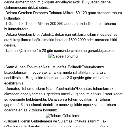
derine ekmeniz tohum çıkışını engelleyecektir. Bu yüzden derine
ekilmemesine dikkat ediniz.
-Dekara Gereken Domates Tohumu Miktarı:80-120 gram standart tohum
kullanılabilir.
-1 Gramdaki Tohum Miktarı:300-350 adet arasında Domates tohumu
bulunmaktadır.
-Dekara Gereken Bitki Adedi:1 dekar için ortalama dikim mesafesi ve
arazi koşullarına bağlı olmakla beraber 1500-2000 adet arasında bitki
gerekir.
-Tahmini Çimlenme:15-20 gün içerisinde çimlenme gerçekleşecektir.
-Satın Alınan Tohumlar Nasıl Muhafaz Edilmeli:Tohumlarınızı
buzdolabınızın meyve saklama kısmında rahatlıkla muhafaza
edebilirsiniz. Bu şekilde tohumlarınızı 2-3 çeşide göre muhafaza
edebilirsiniz.
-Domates Tohumu Ekimi Nasıl Yapılmalıdır?Domates tohumlarınızı
ekmeden önce yapmanız gereken öncelikli iş tohumlarınızı 1 saat kadar
su içerisinde bekletmektir. Daha sonra tohum ocaklarınızı tohum
çapının 2-3 katı olacak derinlikte açınız şekilde açınız ve her tohum
ocağına en az 2 tohum koyunuz.
-Oluşan Fidenin Gübrelemesi ve Sulaması :Yavaş salınımlı akıllı
gübrelerden kullanabilirsiniz veya organik solucan-yarasa gübresi