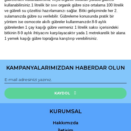
kullanabilirsiniz.1 litrelik bir sıvı organik gübre size ortalama 100 litrelik
ve gübreli su çözeltisi hazırlamanızı sağlar. Bitki gelişiminde her 2.
sulamanızda gübre su verilebilir. Gübreleme konusunda pratik bir
yöntem ise osmocote akıllı gübreler kullanmanızdır.8-9 aylık
gübrelerden 1 çay kaşığı gübre vermeniz 1 litrelik saksı içerisindeki
bitkinin 8-9 aylık ihtiyacını karşılayacaktır yada 1 metrekarelik bir alana
1 yemek kaşığı gübre toprağına karıştırıp verebilirsiniz.
Bu ürünün fiyat bilgisi, resim, ürün açıklamalarında ve diğer
konularda yetersiz gördüğünüz noktaları öneri formunu
Bu ürüne ilk yorumu siz yapın!
kullanarak tarafımıza iletebilirsiniz.
KAMPANYALARIMIZDAN HABERDAR OLUN
Görüş ve önerileriniz için teşekkür ederiz.
Yorum Yaz
Ürün resmi kalitesiz, bozuk veya görüntülenemiyor.
Ürün açıklamasında eksik bilgiler bulunuyor.
KAYDOL
Ürün bilgilerinde hatalar bulunuyor.
Ürün fiyatı diğer sitelerden daha pahalı.
KURUMSAL
Bu ürüne benzer farklı alternatifler olmalı.
Hakkımızda
İletişim