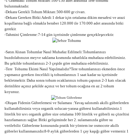
-1 Gramdaki Tohum Miktarı:100-130 adet arasında Tere tohumu
bulunmaktadır.
-Dekara Gerekli Tohum Miktarı:500-600 gr civarı.
-Dekara Gereken Bitki Adedi:1 dekar için ortalama dikim mesafesi ve arazi
koşullarına bağlı olmakla beraber 120.000 ile 170.000 adet arasında bitki
gerekir.
-Tahmini Çimlenme:7-14 gün içerisinde çimlenme gerçekleşecektir.
-Satın Alınan Tohumlar Nasıl Muhafaz Edilmeli:Tohumlarınızı
buzdolabınızın meyve saklama kısmında rahatlıkla muhafaza edebilirsiniz.
Bu şekilde tohumlarınızı 2-3 çeşide göre muhafaza edebilirsiniz.
-Tere Tohumu Ekimi Nasıl Yapılmalıdır?Tere tohumlarınızı ekmeden önce
yapmanız gereken öncelikli iş tohumlarınızı 1 saat kadar su içerisinde
bekletmektir. Daha sonra tohum ocaklarınızı tohum çapının 2-3 katı olacak
derinlikte açınız şekilde açınız ve her tohum ocağına en az 2 tohum
koyunuz.
-Oluşan Fidenin Gübrelemesi ve Sulaması :Yavaş salınımlı akıllı gübrelerden
kullanabilirsiniz veya organik solucan-yarasa gübresi kullanabilirsiniz.1
litrelik bir sıvı organik gübre size ortalama 100 litrelik ve gübreli su çözeltisi
hazırlamanızı sağlar. Bitki gelişiminde her 2. sulamanızda gübre su
verilebilir. Gübreleme konusunda pratik bir yöntem ise osmocote akıllı
gübreler kullanmanızdır.8-9 aylık gübrelerden 1 çay kaşığı gübre vermeniz 1