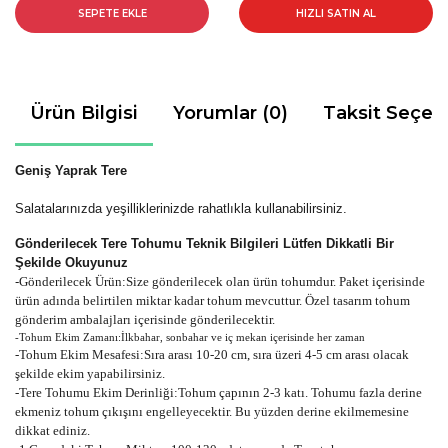
SEPETE EKLE
HIZLI SATIN AL
Ürün Bilgisi
Yorumlar (0)
Taksit Seçen
Geniş Yaprak Tere
Salatalarınızda yeşilliklerinizde rahatlıkla kullanabilirsiniz.
Gönderilecek Tere Tohumu Teknik Bilgileri Lütfen Dikkatli Bir
Şekilde Okuyunuz
-
Gönderilecek Ürün:Size gönderilecek olan ürün tohumdur. Paket içerisinde
ürün adında belirtilen miktar kadar tohum mevcuttur. Özel tasarım tohum
gönderim ambalajları içerisinde gönderilecektir.
-Tohum Ekim Zamanı:İlkbahar, sonbahar ve iç mekan içerisinde her zaman
-Tohum Ekim Mesafesi:Sıra arası 10-20 cm, sıra üzeri 4-5 cm arası olacak
şekilde ekim yapabilirsiniz.
-Tere Tohumu Ekim Derinliği:Tohum çapının 2-3 katı. Tohumu fazla derine
ekmeniz tohum çıkışını engelleyecektir. Bu yüzden derine ekilmemesine
dikkat ediniz.