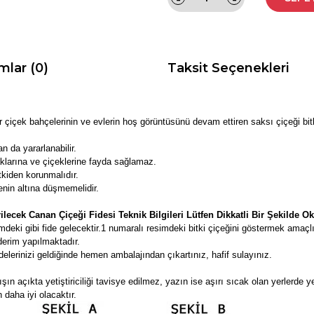
mlar (0)
Taksit Seçenekleri
r çiçek bahçelerinin ve evlerin hoş görüntüsünü devam ettiren saksı çiçeği bit
n da yararlanabilir.
klarına ve çiçeklerine fayda sağlamaz.
tkiden korunmalıdır.
nin altına düşmemelidir.
lecek Canan Çiçeği Fidesi Teknik Bilgileri Lütfen Dikkatli Bir Şekilde 
deki gibi fide gelecektir.
1 numaralı resimdeki bitki çiçeğini göstermek amaçl
derim yapılmaktadır.
lerinizi geldiğinde hemen ambalajından çıkartınız, hafif sulayınız.
 açıkta yetiştiriciliği tavisye edilmez, yazın ise aşırı sıcak olan yerlerde ye
 daha iyi olacaktır.