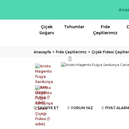
Anas
Çiçek
Tohumlar
Fide
D
Soğanı
Çeşitlerimiz
Anasayfa
Fide Çeşitlerimiz
Çiçek Fidesi Çeşitle
TAVSİYE ET
YORUM YAZ
FİYAT ALARM