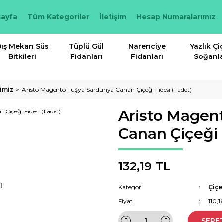
ayfa
Tüm Kategoriler
İletişim
Hesap Numaralarımız
ış Mekan Süs
Tüplü Gül
Narenciye
Yazlık Çi
Bitkileri
Fidanları
Fidanları
Soğanla
rimiz
Aristo Magento Fuşya Sardunya Canan Çiçeği Fidesi (1 adet)
Aristo Magen
Canan Çiçeği F
132,19 TL
I
Kategori
Çiçe
Fiyat
110,
SEPE