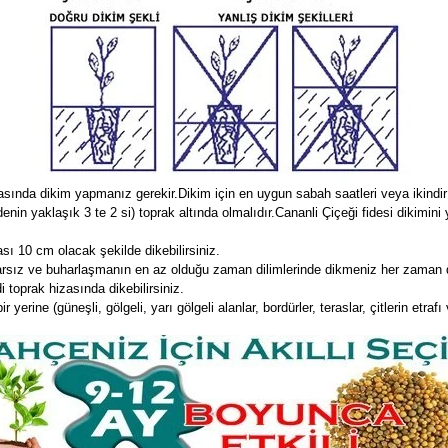
asında dikim yapmanız gerekir.Dikim için en uygun sabah saatleri veya ikindir 
denin yaklaşık 3 te 2 si) toprak altında olmalıdır.Cananli Çiçeği fidesi dikim
sı 10 cm olacak şekilde dikebilirsiniz.
arsız ve buharlaşmanın en az olduğu zaman dilimlerinde dikmeniz her zaman da
 toprak hizasında dikebilirsiniz.
erine (güneşli, gölgeli, yarı gölgeli alanlar, bordürler, teraslar, çitlerin etrafı