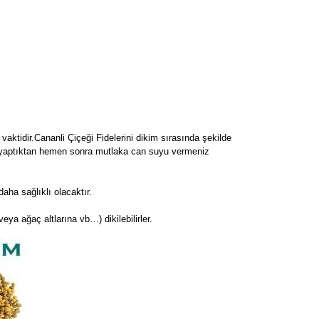
vaktidir.Cananli Çiçeği Fidelerini dikim sırasında şekilde
ini yaptıktan hemen sonra mutlaka can suyu vermeniz
ha sağlıklı olacaktır.
 veya ağaç altlarına vb…) dikilebilirler.