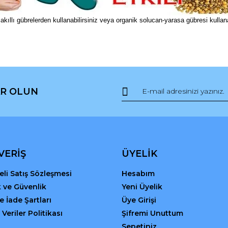
llı gübrelerden kullanabilirsiniz veya organik solucan-yarasa gübresi kullanabil
da ve diğer konularda yetersiz gördüğünüz noktaları öneri formunu kullana
Bu ürüne ilk yorumu siz yapın!
R OLUN
r.
Yorum Yaz
VERİŞ
ÜYELİK
li Satış Sözleşmesi
Hesabım
ik ve Güvenlik
Yeni Üyelik
ve İade Şartları
Üye Girişi
 Veriler Politikası
Şifremi Unuttum
Gönder
Sepetiniz