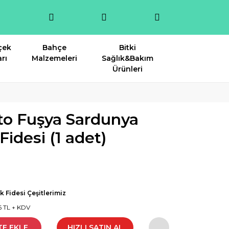
çek
Bahçe
Bitki
rı
Malzemeleri
Sağlık&Bakım
Ürünleri
to Fuşya Sardunya
idesi (1 adet)
k Fidesi Çeşitlerimiz
16 TL + KDV
TE EKLE
HIZLI SATIN AL