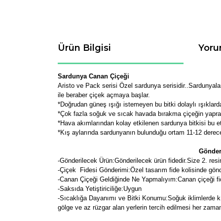
Ürün Bilgisi
Yoru
Sardunya Canan Çiçeği
Aristo ve Pack serisi Özel sardunya serisidir..Sardunyala
ile beraber çiçek açmaya başlar.
*Doğrudan güneş ışığı istemeyen bu bitki dolaylı ışıklarda
*Çok fazla soğuk ve sıcak havada bırakma çiçeğin yapra
*Hava akımlarından kolay etkilenen sardunya bitkisi bu e
*Kış aylarında sardunyanın bulunduğu ortam 11-12 derece
Gönderi
-
Gönderilecek Ürün:Gönderilecek ürün fidedir.Size 2. resim
-Çiçek Fidesi Gönderimi:Özel tasarım fide kolisinde gön
-Canan Çiçeği Geldiğinde Ne Yapmalıyım:Canan çiçeği fide
-Saksıda Yetiştiriciliğe:Uygun
-Sıcaklığa Dayanımı ve Bitki Konumu:Soğuk iklimlerde kışın
gölge ve az rüzgar alan yerlerin tercih edilmesi her zaman