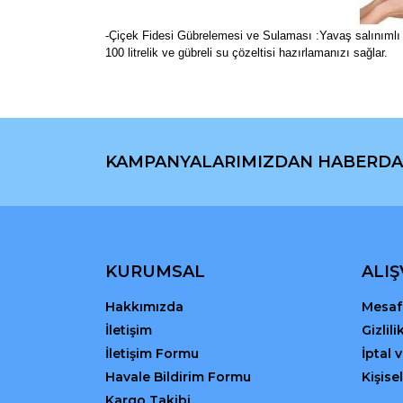
-Çiçek Fidesi Gübrelemesi ve Sulaması :Yavaş salınımlı akı
100 litrelik ve gübreli su çözeltisi hazırlamanızı sağlar.
Bu ürünün fiyat bilgisi, resim, ürün açıklamaların
Görüş ve önerileriniz için teşekkür ederiz.
KAMPANYALARIMIZDAN HABERDA
Ürün resmi kalitesiz, bozuk veya görüntülenemiyo
Ürün açıklamasında eksik bilgiler bulunuyor.
Ürün bilgilerinde hatalar bulunuyor.
Ürün fiyatı diğer sitelerden daha pahalı.
Bu ürüne benzer farklı alternatifler olmalı.
KURUMSAL
ALIŞ
Hakkımızda
Mesafe
İletişim
Gizlil
İletişim Formu
İptal 
Havale Bildirim Formu
Kişisel
Kargo Takibi