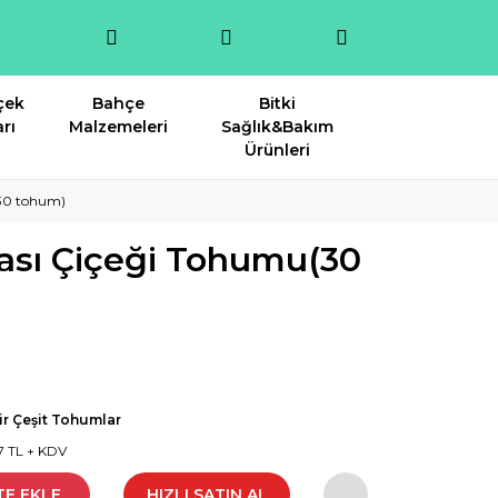
çek
Bahçe
Bitki
rı
Malzemeleri
Sağlık&Bakım
Ürünleri
(30 tohum)
yası Çiçeği Tohumu(30
r Çeşit Tohumlar
7 TL + KDV
TE EKLE
HIZLI SATIN AL