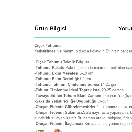
Ürün Bilgisi
Yoru
Çiçek Tohumu
Yetiştirilmesi ve bakımı oldukça kolaydır.
Evinizin bahçesi
Çiçek Tohumu Teknik Bilgiler
-Tohumu Paketi:
Paket içerisinde minimum belirtilen sa
-Tohumu Ekim Mesafesi:
5-10 cm
-Tohumu Ekim Derinliği:
1-2 cm
-Tohumu Tahmini Çimlenme Süresi:
14-21
gün
-Tohum Çimlenme İdeal Toprak Isısı:
20-25 derece
-Tavsiye Edilen Tohum Ekim Zamanı:
İlkbahar, Yaz(İç
-Saksıda Yetiştiriciliğe Uygunluğu:
Uygun
-Oluşan Fidenin Gübrelemesi:
Her 2.sulamanız az az org
-Oluşan Fidenin Sulaması:
Sulamayı fazla yaparsanız kö
günde bir sulayabilirsiniz.Bu zaman aralığı bölgeye, fide
-Oluşan Fidenin İlaçlaması:
Kimyasal ilaç yerine organi