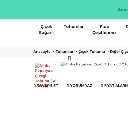
Anas
Çiçek
Tohumlar
Fide
D
Soğanı
Çeşitlerimiz
Anasayfa
Tohumlar
Çiçek Tohumu
Diğer Çiç
TAVSİYE ET
YORUM YAZ
FİYAT ALARM