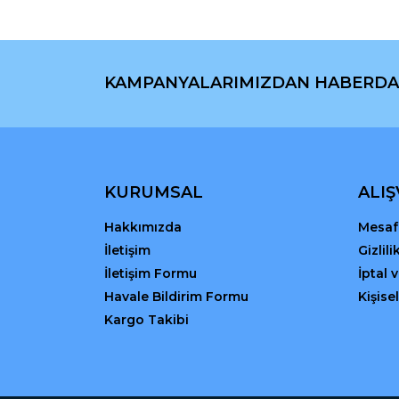
Ürün bilgilerinde hatalar bulunuyor.
Ürün fiyatı diğer sitelerden daha pahalı.
Bu ürüne benzer farklı alternatifler olmalı.
KAMPANYALARIMIZDAN HABERDA
KURUMSAL
ALIŞ
Hakkımızda
Mesafe
İletişim
Gizlil
İletişim Formu
İptal 
Havale Bildirim Formu
Kişisel
Kargo Takibi