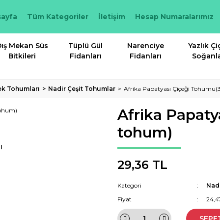
ayfa
Tüm Kategoriler
İletişim
Hesap Numaralarımız
ış Mekan Süs
Tüplü Gül
Narenciye
Yazlık Çi
Bitkileri
Fidanları
Fidanları
Soğanla
ek Tohumları
Nadir Çeşit Tohumlar
Afrika Papatyası Çiçeği Tohumu
Afrika Papat
tohum)
I
29,36 TL
Kategori
Nadi
Fiyat
24,4
SEPE