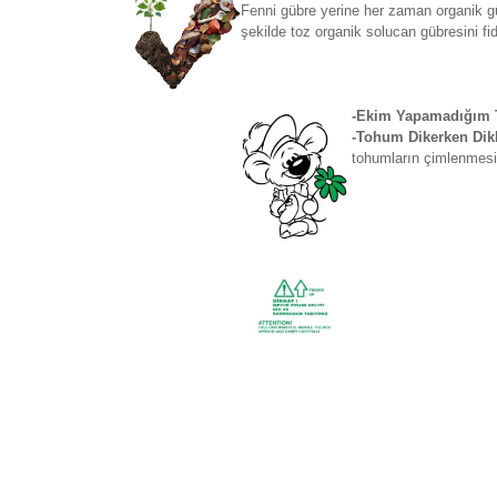
Fenni gübre yerine her zaman organik gü
şekilde toz organik solucan gübresini fi
-Ekim Yapamadığım T
-Tohum Dikerken Dikk
tohumların çimlenmesi 
Bu ürünün fiyat bilgisi, resim, ürün açıklamaların
Görüş ve önerileriniz için teşekkür ederiz.
Ürün resmi kalitesiz, bozuk veya görüntülenemiyo
Ürün açıklamasında eksik bilgiler bulunuyor.