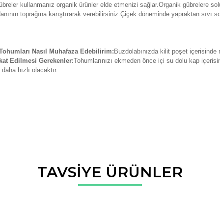
breler kullanmanız organik ürünler elde etmenizi sağlar.Organik gübrelere solu
danının toprağına karıştırarak verebilirsiniz.Çiçek döneminde yapraktan sıvı so
ohumları Nasıl Muhafaza Edebilirim:
Buzdolabınızda kilit poşet içerisinde
at Edilmesi Gerekenler:
Tohumlarınızı ekmeden önce içi su dolu kap içerisin
daha hızlı olacaktır.
da ve diğer konularda yetersiz gördüğünüz noktaları öneri formunu kullana
TAVSİYE ÜRÜNLER
Bu ürüne ilk yorumu siz yapın!
r.
Yorum Yaz