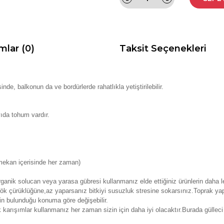
mlar (0)
Taksit Seçenekleri
nde, balkonun da ve bordürlerde rahatlıkla yetiştirilebilir.
yıda tohum vardır.
 mekan içerisinde her zaman)
anik solucan veya yarasa gübresi kullanmanız elde ettiğiniz ürünlerin daha le
k çürüklüğüne,az yaparsanız bitkiyi susuzluk stresine sokarsınız.Toprak yap
nin bulunduğu konuma göre değişebilir.
k karışımlar kullanmanız her zaman sizin için daha iyi olacaktır.Burada güll