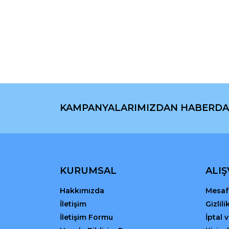
Bu ürünün fiyat bilgisi, resim, ürün açıklamaların
Görüş ve önerileriniz için teşekkür ederiz.
Ürün resmi kalitesiz, bozuk veya görüntülenemiyo
Ürün açıklamasında eksik bilgiler bulunuyor.
Ürün bilgilerinde hatalar bulunuyor.
Ürün fiyatı diğer sitelerden daha pahalı.
Bu ürüne benzer farklı alternatifler olmalı.
KAMPANYALARIMIZDAN HABERDA
KURUMSAL
ALIŞ
Hakkımızda
Mesafe
İletişim
Gizlil
İletişim Formu
İptal 