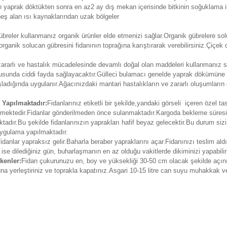
rken yaprak döktükten sonra en az2 ay dış mekan içerisinde bitkinin soğuklama ih
eş alan ısı kaynaklarından uzak bölgeler
reler kullanmanız organik ürünler elde etmenizi sağlar.Organik gübrelere soluc
organik solucan gübresini fidanının toprağına karıştırarak verebilirsiniz.Çiç
, zararlı ve hastalık mücadelesinde devamlı doğal olan maddeleri kullanmanız s
usunda ciddi fayda sağlayacaktır.Gülleci bulamacı genelde yaprak dökümüne 
dığında uygulanır.Ağacınızdaki mantari hastalıkların ve zararlı oluşumların
 Yapılmaktadır:
Fidanlarınız etiketli bir şekilde,yandaki görseli içeren özel ta
erilmektedir.Fidanlar gönderilmeden önce sulanmaktadır.Kargoda bekleme süre
adır.Bu şekilde fidanlarınızın yaprakları hafif beyaz gelecektir.Bu durum siz
 uygulama yapılmaktadır.
fidanlar yapraksız gelir.Baharla beraber yapraklarını açar.Fidanınızı teslim ald
 ise dilediğiniz gün, buharlaşmanın en az olduğu vakitlerde dikiminizi yapabilir
kenler:
Fidan çukurunuzu en, boy ve yüksekliği 30-50 cm olacak şekilde açın
runa yerleştiriniz ve toprakla kapatınız.Asgari 10-15 litre can suyu muhakkak v