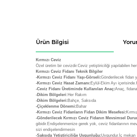
Ürün Bilgisi
Yoru
Kırmızı Ceviz
Özel üretim bir cevizdir.Ceviz yetiştiriciliği yapılabilen h
Kırmızı Ceviz Fidanı Teknik Bilgiler
-Kırmızı Ceviz Fidanı Yaşı-Görseli:
Gönderilecek fidan 
-Kırmızı Ceviz Hasat Zamanı:
Eylül-Ekim Ayı içerisinde.
-Ceviz Fidanı Üretiminde Kullanılan Anaç:
Anaç, fidana
-Dikim Bölgeleri
:Her Rakım
-Dikim Bölgeleri:
Bahçe, Saksıda
-Çiçeklenme Dönemi:
Bahar
-Kırmızı Ceviz Fidanların Fidan Dikim Mesefesi:
Kırmız
-Gönderilecek Kırmızı Ceviz Fidanın Mevsimsel Dur
gibidir.Endişelenmenize gerek yok, ceviz fidanlarının m
sizi endişelendirmesin
-Saksıda Yetiştiriciliğe Uygunluğu:
Uygundur.İç mekan iç