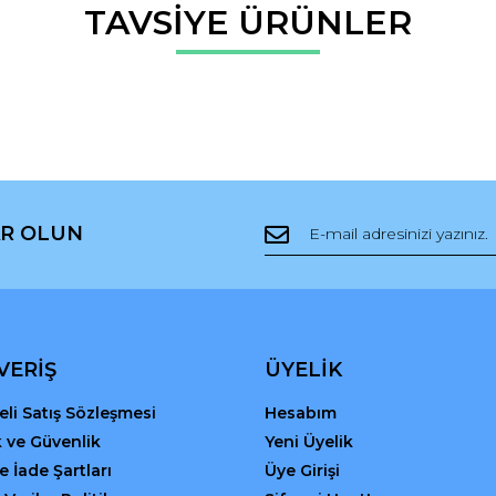
da ve diğer konularda yetersiz gördüğünüz noktaları öneri formunu kullana
TAVSİYE ÜRÜNLER
Bu ürüne ilk yorumu siz yapın!
r.
Yorum Yaz
R OLUN
Gönder
VERİŞ
ÜYELİK
li Satış Sözleşmesi
Hesabım
ik ve Güvenlik
Yeni Üyelik
ve İade Şartları
Üye Girişi