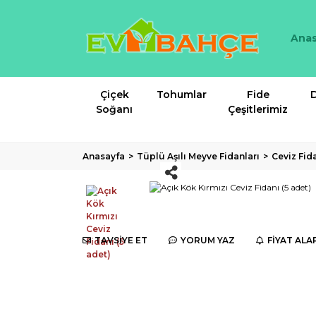
Anas
Çiçek
Tohumlar
Fide
D
Soğanı
Çeşitlerimiz
Anasayfa
Tüplü Aşılı Meyve Fidanları
Ceviz Fid
TAVSİYE ET
YORUM YAZ
FİYAT ALA