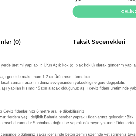
GELİN
mlar (0)
Taksit Seçenekleri
er yerde üretimi yapılabilir. Ürün Açık kök (ç ıplak köklü) olarak gönderim yapıla
yaşı genelde maksimum 1-2 dir.Ürün resmi temsilidir.
Hasat zamanı arazinin deniz seviyesinden yüksekliğine göre değişebilir.
 aşı yapılan kısımdır.Satın alacak olduğunuz aşılı ceviz fidanı üretiminde yab
ı Ceviz fidanlarınızı 6 metre ara ile dikebilirsiniz.
umu:
Herdem yeşil değildir.Baharla beraber yapraklı fidanlarınız gelecektir.Bitki
evsimsel durumudur.Sonbahara doğru ise yaprak dökmeye yakındır.Fidan artık
erisinde bitkileriniz saksı içerisinde beton zemin üzerinde yetiştirmeniz tav