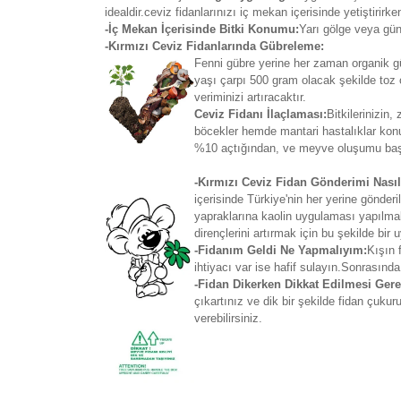
idealdir.ceviz fidanlarınızı iç mekan içerisinde yetiştiri
-İç Mekan İçerisinde Bitki Konumu:
Yarı gölge veya gün
-Kırmızı Ceviz Fidanlarında Gübreleme:
Fenni gübre yerine her zaman organik güb
yaşı çarpı 500 gram olacak şekilde toz 
veriminizi artıracaktır.
Ceviz Fidanı İlaçlaması:
Bitkilerinizin
böcekler hemde mantari hastalıklar kon
%10 açtığından, ve meyve oluşumu başla
-Kırmızı Ceviz Fidan Gönderimi Nasıl
içerisinde Türkiye'nin her yerine gönd
yapraklarına kaolin uygulaması yapılmakt
dirençlerini artırmak için bu şekilde bir
-Fidanım Geldi Ne Yapmalıyım:
Kışın 
ihtiyacı var ise hafif sulayın.Sonrasında
-Fidan Dikerken Dikkat Edilmesi Gere
çıkartınız ve dik bir şekilde fidan çuku
verebilirsiniz.