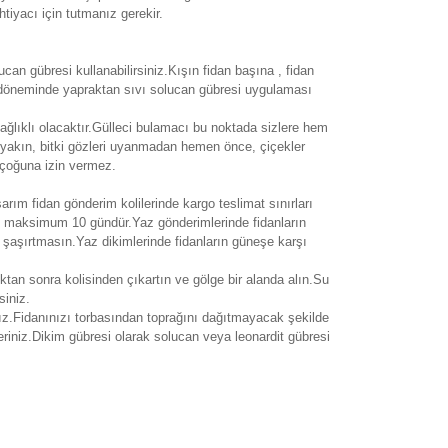
tiyacı için tutmanız gerekir.
an gübresi kullanabilirsiniz.Kışın fidan başına , fidan
ek döneminde yapraktan sıvı solucan gübresi uygulaması
ağlıklı olacaktır.Gülleci bulamacı bu noktada sizlere hem
yakın, bitki gözleri uyanmadan hemen önce, çiçekler
 çoğuna izin vermez.
sarım fidan gönderim kolilerinde kargo teslimat sınırları
si maksimum 10 gündür.Yaz gönderimlerinde fidanların
i şaşırtmasın.Yaz dikimlerinde fidanların güneşe karşı
ıktan sonra kolisinden çıkartın ve gölge bir alanda alın.Su
siniz.
ız.Fidanınızı torbasından toprağını dağıtmayacak şekilde
eriniz.Dikim gübresi olarak solucan veya leonardit gübresi