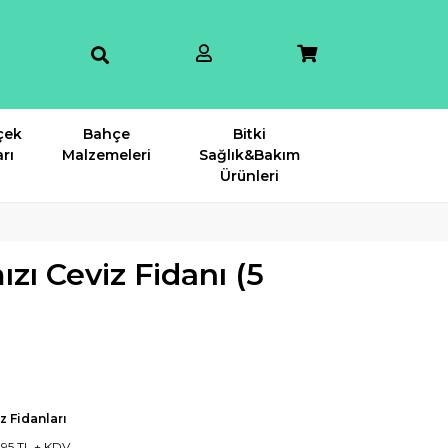
çek
Bahçe
Bitki
rı
Malzemeleri
Sağlık&Bakım
Ürünleri
zı Ceviz Fidanı (5
z Fidanları
7,95 TL + KDV