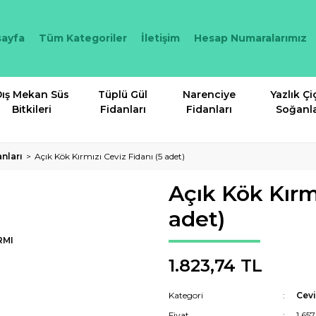
ayfa
Tüm Kategoriler
İletişim
Hesap Numaralarımız
ış Mekan Süs
Tüplü Gül
Narenciye
Yazlık Çi
Bitkileri
Fidanları
Fidanları
Soğanla
anları
Açık Kök Kırmızı Ceviz Fidanı (5 adet)
Açık Kök Kırmı
adet)
RMI
1.823,74 TL
Kategori
Cevi
Fiyat
1.65