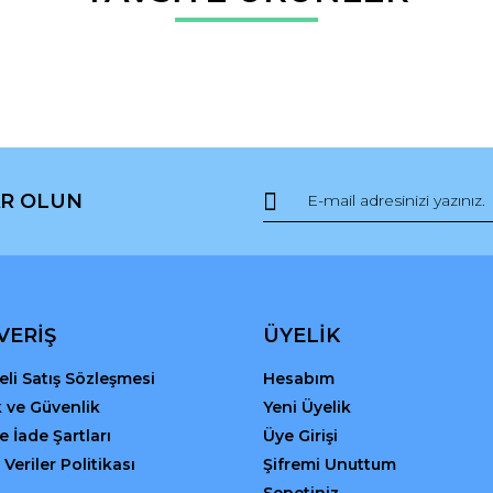
Bu ürüne ilk yorumu siz yapın!
r.
Yorum Yaz
R OLUN
Gönder
VERİŞ
ÜYELİK
li Satış Sözleşmesi
Hesabım
ik ve Güvenlik
Yeni Üyelik
ve İade Şartları
Üye Girişi
 Veriler Politikası
Şifremi Unuttum