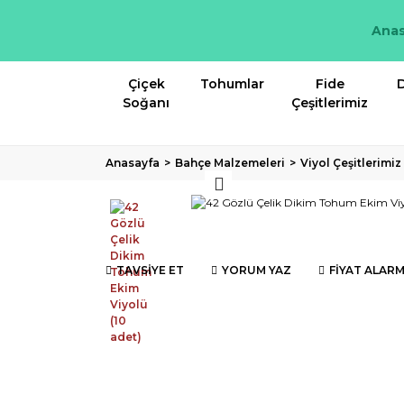
Anas
Çiçek
Tohumlar
Fide
D
Soğanı
Çeşitlerimiz
Anasayfa
Bahçe Malzemeleri
Viyol Çeşitlerimiz
TAVSİYE ET
YORUM YAZ
FİYAT ALARM