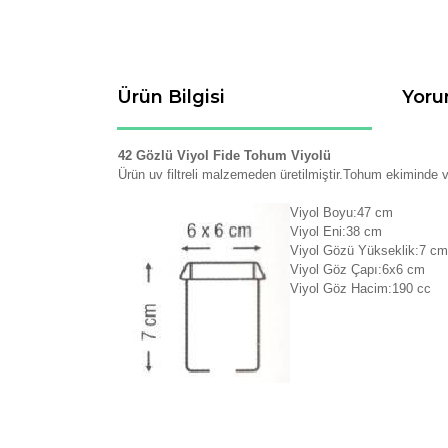
Ürün Bilgisi
Yoru
42 Gözlü Viyol Fide Tohum Viyolü
Ürün uv filtreli malzemeden üretilmiştir.Tohum ekiminde ve
Viyol Boyu:47 cm
Viyol Eni:38 cm
Viyol Gözü Yükseklik:7 c
Viyol Göz Çapı:6x6 cm
Viyol Göz Hacim:190 cc
Bu ürünün fiyat bilgisi, resim, ürün açıklamaların
Görüş ve önerileriniz için teşekkür ederiz.