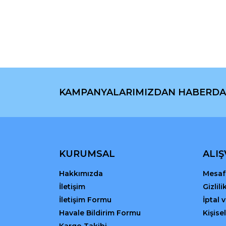
Ürün resmi kalitesiz, bozuk veya görüntülenemiyo
Ürün açıklamasında eksik bilgiler bulunuyor.
Ürün bilgilerinde hatalar bulunuyor.
Ürün fiyatı diğer sitelerden daha pahalı.
Bu ürüne benzer farklı alternatifler olmalı.
KAMPANYALARIMIZDAN HABERDA
KURUMSAL
ALIŞ
Hakkımızda
Mesafe
İletişim
Gizlil
İletişim Formu
İptal 
Havale Bildirim Formu
Kişisel