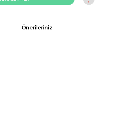
Önerileriniz
rak tarafımıza iletebilirsiniz.