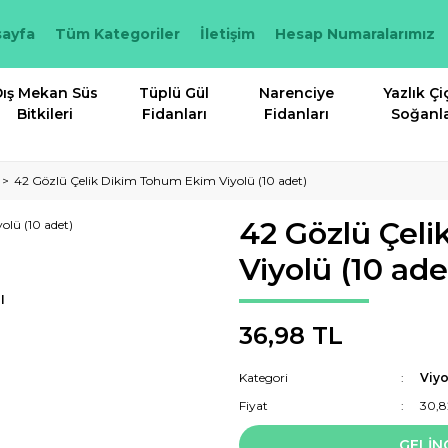
ayfa
Tüm Kategoriler
İletişim
Hesap Numaralarımız
ış Mekan Süs
Tüplü Gül
Narenciye
Yazlık Çi
Bitkileri
Fidanları
Fidanları
Soğanla
42 Gözlü Çelik Dikim Tohum Ekim Viyolü (10 adet)
42 Gözlü Çel
Viyolü (10 ade
I
36,98 TL
Kategori
Viyo
Fiyat
30,8
GELİN