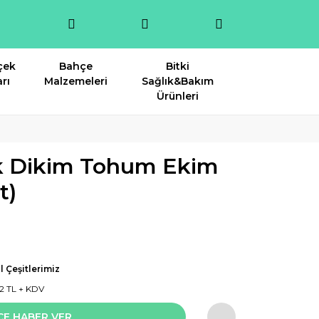
çek
Bahçe
Bitki
rı
Malzemeleri
Sağlık&Bakım
Ürünleri
ik Dikim Tohum Ekim
t)
l Çeşitlerimiz
2 TL + KDV
CE HABER VER