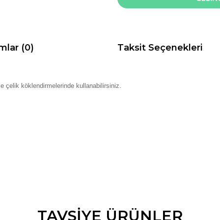
mlar (0)
Taksit Seçenekleri
 çelik köklendirmelerinde kullanabilirsiniz.
m
da ve diğer konularda yetersiz gördüğünüz noktaları öneri formunu kullana
TAVSİYE ÜRÜNLER