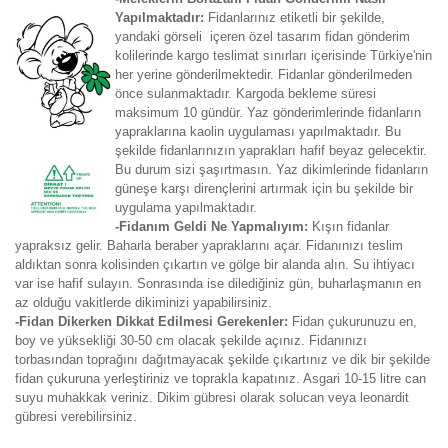
Yapılmaktadır:
Fidanlarınız etiketli bir şekilde,
yandaki görseli içeren özel tasarım fidan gönderim
kolilerinde kargo teslimat sınırları içerisinde Türkiye'nin
her yerine gönderilmektedir. Fidanlar gönderilmeden
önce sulanmaktadır. Kargoda bekleme süresi
maksimum 10 gündür. Yaz gönderimlerinde fidanların
yapraklarına kaolin uygulaması yapılmaktadır. Bu
şekilde fidanlarınızın yaprakları hafif beyaz gelecektir.
Bu durum sizi şaşırtmasın. Yaz dikimlerinde fidanların
güneşe karşı dirençlerini artırmak için bu şekilde bir
uygulama yapılmaktadır.
-Fidanım Geldi Ne Yapmalıyım:
Kışın fidanlar
yapraksız gelir. Baharla beraber yapraklarını açar. Fidanınızı teslim
aldıktan sonra kolisinden çıkartın ve gölge bir alanda alın. Su ihtiyacı
var ise hafif sulayın. Sonrasında ise dilediğiniz gün, buharlaşmanın en
az olduğu vakitlerde dikiminizi yapabilirsiniz.
-Fidan Dikerken Dikkat Edilmesi Gerekenler:
Fidan çukurunuzu en,
boy ve yüksekliği 30-50 cm olacak şekilde açınız. Fidanınızı
torbasından toprağını dağıtmayacak şekilde çıkartınız ve dik bir şekilde
fidan çukuruna yerleştiriniz ve toprakla kapatınız. Asgari 10-15 litre can
suyu muhakkak veriniz. Dikim gübresi olarak solucan veya leonardit
gübresi verebilirsiniz.