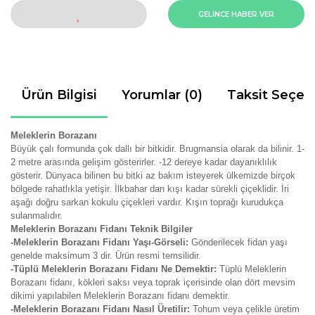
GELİNCE HABER VER
Ürün Bilgisi
Yorumlar (0)
Taksit Seçen
Meleklerin Borazanı
Büyük çalı formunda çok dallı bir bitkidir.
Brugmansia olarak da bilinir. 1-
2 metre arasında gelişim gösterirler. -12 dereye kadar dayanıklılık
gösterir. Dünyaca bilinen bu bitki az bakım isteyerek ülkemizde birçok
bölgede rahatlıkla yetişir. İlkbahar dan kışı kadar sürekli çiçeklidir. İri
aşağı doğru sarkan kokulu çiçekleri vardır. Kışın toprağı kurudukça
sulanmalıdır.
Meleklerin Borazanı Fidanı Teknik Bilgiler
-Meleklerin Borazanı Fidanı Yaşı-Görseli:
Gönderilecek fidan yaşı
genelde maksimum 3 dir. Ürün resmi temsilidir.
-Tüplü Meleklerin Borazanı Fidanı Ne Demektir:
Tüplü Meleklerin
Borazanı fidanı, kökleri saksı veya toprak içerisinde olan dört mevsim
dikimi yapılabilen Meleklerin Borazanı fidanı demektir.
-Meleklerin Borazanı Fidanı Nasıl Üretilir:
Tohum veya çelikle üretim