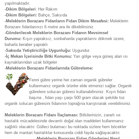
yapılmaktadır.
-Dikim Bölgeleri
: Her Rakım
-Dikim Bölgeleri:
Bahçe, Saksıda
-Meleklerin Borazanı Fidanların Fidan Dikim Mesafesi:
Meleklerin
Borazanı fidanlarınızı 6 metre ara ile dikebilirsiniz.
-Gönderilecek Meleklerin Borazanı Fidanın Mevsimsel
Durumu:
Kışın yapraksız, sonbaharda yapraklarını dökmek üzere,
baharla beraber yapraklı
-Saksıda Yetiştiriciliğe Uygunluğu:
Uygundur.
-İç Mekan İçerisinde Bitki Konumu:
Yarı gölge veya güneş alan ısı
kaynaklarından uzak bölgeler
-Meleklerin Borazanı Fidanlarında Gübreleme:
Fenni gübre yerine her zaman organik gübreler
kullanmanız organik ürünler elde etmenizi sağlar. Organik
gübrelere solucan gübresi kullanabilirsiniz. Kışın fidan
başına , fidan yaşı çarpı 500 gram olacak şekilde toz
organik solucan gübresini fidanının toprağına karıştırarak verebilirsiniz.
Meleklerin Borazanı Fidanı İlaçlaması:
Bitkilerinizin, zararlı ve
hastalık mücadelesinde devamlı doğal olan maddeleri kullanmanız
sağlıklı olacaktır. Gülleci bulamacı bu noktada sizlere hem böcekler
hem de mantari hastalıklar konusunda ciddi fayda sağlayacaktır.
-Meleklerin Borazanı Fidan Gönderimi Nasıl