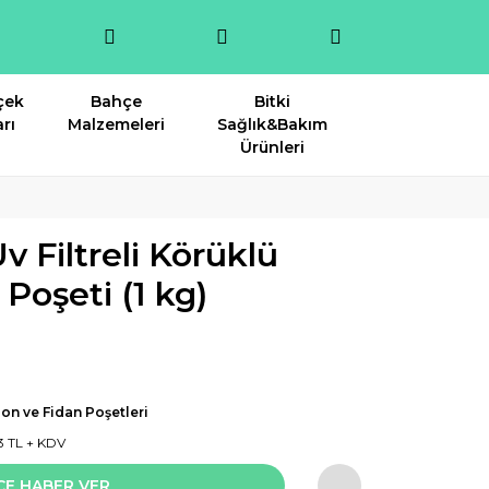
çek
Bahçe
Bitki
rı
Malzemeleri
Sağlık&Bakım
Ürünleri
Filtreli Körüklü
Poşeti (1 kg)
on ve Fidan Poşetleri
3 TL + KDV
CE HABER VER