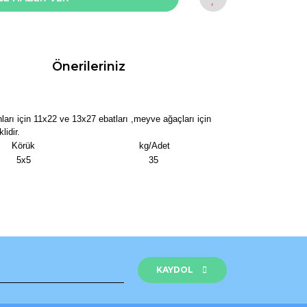
Önerileriniz
anları için 11x22 ve 13x27 ebatları ,meyve ağaçları için
lidir.
Körük
kg/Adet
5x5
35
rak tarafımıza iletebilirsiniz.
KAYDOL