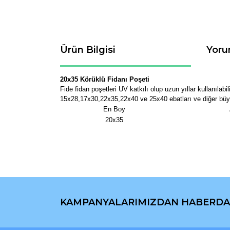
Ürün Bilgisi
Yoru
20x35 Körüklü Fidanı Poşeti
Fide fidan poşetleri UV katkılı olup uzun yıllar kullanılab
15x28,17x30,22x35,22x40 ve 25x40 ebatları ve diğer büyük fi
En Boy
20x35
Bu ürünün fiyat bilgisi, resim, ürün açıklamaların
Görüş ve önerileriniz için teşekkür ederiz.
KAMPANYALARIMIZDAN HABERDA
Ürün resmi kalitesiz, bozuk veya görüntülenemiyo
Ürün açıklamasında eksik bilgiler bulunuyor.