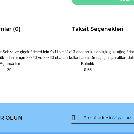
mlar (0)
Taksit Seçenekleri
ilir.Sebze ve çiçek fideleri için 9x11 ve 11x13 ebatları kullabilir,küçük ağaç fid
danlar için 22x40 ve 25x40 ebatları kullanılabilir.Drenaj için için altları delik
Açılınca En
Kalınlık
30
0.55
da ve diğer konularda yetersiz gördüğünüz noktaları öneri formunu kullana
Bu ürüne ilk yorumu siz yapın!
R OLUN
r.
Yorum Yaz