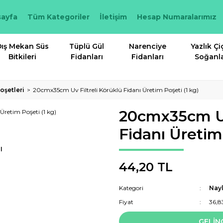
ayfa
Tüm Kategoriler
İletişim
Hesap Numaralarımız
ış Mekan Süs
Tüplü Gül
Narenciye
Yazlık Çi
Bitkileri
Fidanları
Fidanları
Soğanla
oşetleri
20cmx35cm Uv Filtreli Körüklü Fidanı Üretim Poşeti (1 kg)
20cmx35cm Uv 
Fidanı Üretim 
I
44,20 TL
Kategori
Nayl
Fiyat
36,8
GELİN