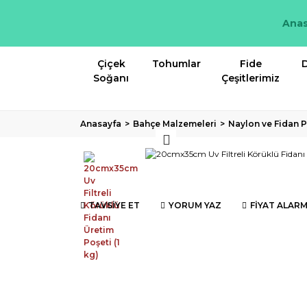
Anas
Çiçek
Tohumlar
Fide
D
Soğanı
Çeşitlerimiz
Anasayfa
Bahçe Malzemeleri
Naylon ve Fidan P
TAVSİYE ET
YORUM YAZ
FİYAT ALARM