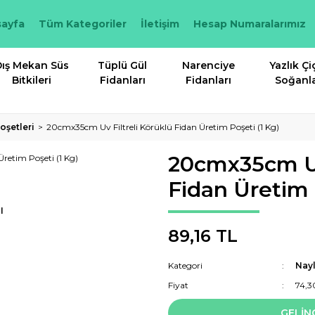
ayfa
Tüm Kategoriler
İletişim
Hesap Numaralarımız
ış Mekan Süs
Tüplü Gül
Narenciye
Yazlık Çi
Bitkileri
Fidanları
Fidanları
Soğanla
oşetleri
20cmx35cm Uv Filtreli Körüklü Fidan Üretim Poşeti (1 Kg)
20cmx35cm Uv 
Fidan Üretim 
I
89,16 TL
Kategori
Nayl
Fiyat
74,3
GELİN