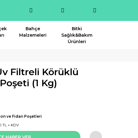
çek
Bahçe
Bitki
rı
Malzemeleri
Sağlık&Bakım
Ürünleri
Filtreli Körüklü
Poşeti (1 Kg)
on ve Fidan Poşetleri
0 TL + KDV
CE HABER VER