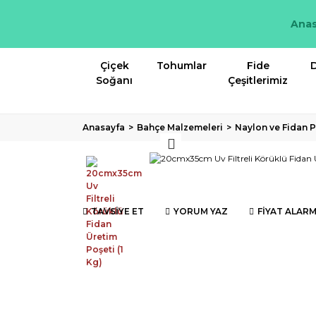
Anas
Çiçek
Tohumlar
Fide
D
Soğanı
Çeşitlerimiz
Anasayfa
Bahçe Malzemeleri
Naylon ve Fidan P
TAVSİYE ET
YORUM YAZ
FİYAT ALARM