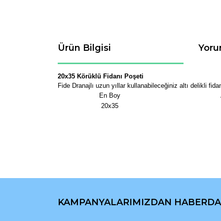
Ürün Bilgisi
Yoru
20x35 Körüklü Fidanı Poşeti
Fide Dranajlı uzun yıllar kullanabileceğiniz altı delikli fid
En Boy
20x35
Bu ürünün fiyat bilgisi, resim, ürün açıklamaların
Görüş ve önerileriniz için teşekkür ederiz.
KAMPANYALARIMIZDAN HABERDA
Ürün resmi kalitesiz, bozuk veya görüntülenemiyo
Ürün açıklamasında eksik bilgiler bulunuyor.