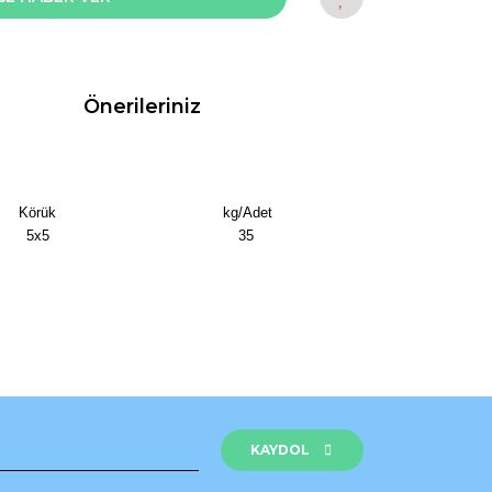
Önerileriniz
Körük
kg/Adet
5x5
35
rak tarafımıza iletebilirsiniz.
KAYDOL