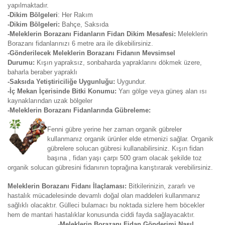
yapılmaktadır.
-Dikim Bölgeleri
: Her Rakım
-Dikim Bölgeleri:
Bahçe, Saksıda
-Meleklerin Borazanı Fidanların Fidan Dikim Mesafesi:
Meleklerin
Borazanı fidanlarınızı 6 metre ara ile dikebilirsiniz.
-Gönderilecek Meleklerin Borazanı Fidanın Mevsimsel
Durumu:
Kışın yapraksız, sonbaharda yapraklarını dökmek üzere,
baharla beraber yapraklı
-Saksıda Yetiştiriciliğe Uygunluğu:
Uygundur.
-İç Mekan İçerisinde Bitki Konumu:
Yarı gölge veya güneş alan ısı
kaynaklarından uzak bölgeler
-Meleklerin Borazanı Fidanlarında Gübreleme:
Fenni gübre yerine her zaman organik gübreler
kullanmanız organik ürünler elde etmenizi sağlar. Organik
gübrelere solucan gübresi kullanabilirsiniz. Kışın fidan
başına , fidan yaşı çarpı 500 gram olacak şekilde toz
organik solucan gübresini fidanının toprağına karıştırarak verebilirsiniz.
Meleklerin Borazanı Fidanı İlaçlaması:
Bitkilerinizin, zararlı ve
hastalık mücadelesinde devamlı doğal olan maddeleri kullanmanız
sağlıklı olacaktır. Gülleci bulamacı bu noktada sizlere hem böcekler
hem de mantari hastalıklar konusunda ciddi fayda sağlayacaktır.
-Meleklerin Borazanı Fidan Gönderimi Nasıl