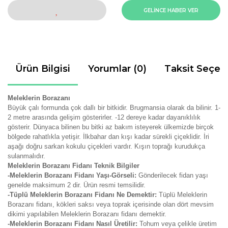
GELİNCE HABER VER
Ürün Bilgisi
Yorumlar (0)
Taksit Seçen
Meleklerin Borazanı
Büyük çalı formunda çok dallı bir bitkidir.
Brugmansia olarak da bilinir. 1-
2 metre arasında gelişim gösterirler. -12 dereye kadar dayanıklılık
gösterir. Dünyaca bilinen bu bitki az bakım isteyerek ülkemizde birçok
bölgede rahatlıkla yetişir. İlkbahar dan kışı kadar sürekli çiçeklidir. İri
aşağı doğru sarkan kokulu çiçekleri vardır. Kışın toprağı kurudukça
sulanmalıdır.
Meleklerin Borazanı Fidanı Teknik Bilgiler
-Meleklerin Borazanı Fidanı Yaşı-Görseli:
Gönderilecek fidan yaşı
genelde maksimum 2 dir. Ürün resmi temsilidir.
-Tüplü Meleklerin Borazanı Fidanı Ne Demektir:
Tüplü Meleklerin
Borazanı fidanı, kökleri saksı veya toprak içerisinde olan dört mevsim
dikimi yapılabilen Meleklerin Borazanı fidanı demektir.
-Meleklerin Borazanı Fidanı Nasıl Üretilir:
Tohum veya çelikle üretim