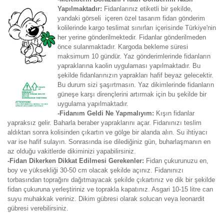
Yapılmaktadır:
Fidanlarınız etiketli bir şekilde,
yandaki görseli içeren özel tasarım fidan gönderim
kolilerinde kargo teslimat sınırları içerisinde Türkiye'nin
her yerine gönderilmektedir. Fidanlar gönderilmeden
önce sulanmaktadır. Kargoda bekleme süresi
maksimum 10 gündür. Yaz gönderimlerinde fidanların
yapraklarına kaolin uygulaması yapılmaktadır. Bu
şekilde fidanlarınızın yaprakları hafif beyaz gelecektir.
Bu durum sizi şaşırtmasın. Yaz dikimlerinde fidanların
güneşe karşı dirençlerini artırmak için bu şekilde bir
uygulama yapılmaktadır.
-Fidanım Geldi Ne Yapmalıyım:
Kışın fidanlar
yapraksız gelir. Baharla beraber yapraklarını açar. Fidanınızı teslim
aldıktan sonra kolisinden çıkartın ve gölge bir alanda alın. Su ihtiyacı
var ise hafif sulayın. Sonrasında ise dilediğiniz gün, buharlaşmanın en
az olduğu vakitlerde dikiminizi yapabilirsiniz.
-Fidan Dikerken Dikkat Edilmesi Gerekenler:
Fidan çukurunuzu en,
boy ve yüksekliği 30-50 cm olacak şekilde açınız. Fidanınızı
torbasından toprağını dağıtmayacak şekilde çıkartınız ve dik bir şekilde
fidan çukuruna yerleştiriniz ve toprakla kapatınız. Asgari 10-15 litre can
suyu muhakkak veriniz. Dikim gübresi olarak solucan veya leonardit
gübresi verebilirsiniz.