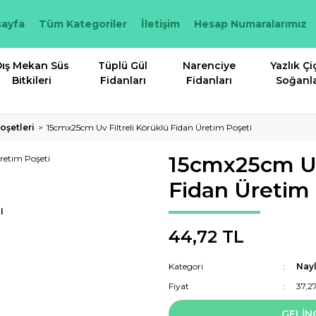
ayfa
Tüm Kategoriler
İletişim
Hesap Numaralarımız
ış Mekan Süs
Tüplü Gül
Narenciye
Yazlık Çi
Bitkileri
Fidanları
Fidanları
Soğanla
oşetleri
15cmx25cm Uv Filtreli Körüklü Fidan Üretim Poşeti
15cmx25cm Uv 
Fidan Üretim 
I
44,72 TL
Kategori
Nayl
Fiyat
37,2
GELİN