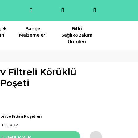
çek
Bahçe
Bitki
rı
Malzemeleri
Sağlık&Bakım
Ürünleri
Filtreli Körüklü
Poşeti
on ve Fidan Poşetleri
7 TL + KDV
CE HABER VER