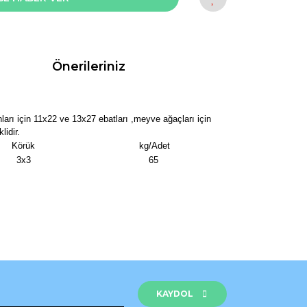
Önerileriniz
anları için 11x22 ve 13x27 ebatları ,meyve ağaçları için
lidir.
Körük
kg/Adet
3x3
65
rak tarafımıza iletebilirsiniz.
KAYDOL