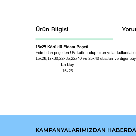
Ürün Bilgisi
Yoru
15x25 Körüklü Fidanı Poşeti
Fide fidan poşetleri UV katkılı olup uzun yıllar kullanılab
15x28,17x30,22x35,22x40 ve 25x40 ebatları ve diğer büyük fi
En Boy
15x25
Bu ürünün fiyat bilgisi, resim, ürün açıklamaların
Görüş ve önerileriniz için teşekkür ederiz.
KAMPANYALARIMIZDAN HABERDA
Ürün resmi kalitesiz, bozuk veya görüntülenemiyo