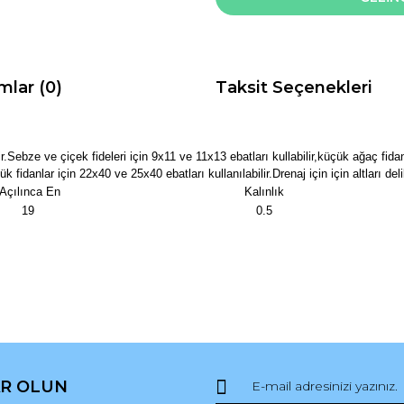
mlar (0)
Taksit Seçenekleri
ilir.Sebze ve çiçek fideleri için 9x11 ve 11x13 ebatları kullabilir,küçük ağaç fid
danlar için 22x40 ve 25x40 ebatları kullanılabilir.Drenaj için için altları delik
Açılınca En
Kalınlık
19
0.5
da ve diğer konularda yetersiz gördüğünüz noktaları öneri formunu kullana
Bu ürüne ilk yorumu siz yapın!
R OLUN
r.