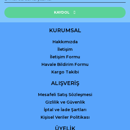
Ürün resmi kalitesiz, bozuk veya görüntülenemiyor.
Ürün açıklamasında eksik bilgiler bulunuyor.
KAYDOL
Ürün bilgilerinde hatalar bulunuyor.
Ürün fiyatı diğer sitelerden daha pahalı.
KURUMSAL
Bu ürüne benzer farklı alternatifler olmalı.
Hakkımızda
İletişim
İletişim Formu
Havale Bildirim Formu
Kargo Takibi
Gönder
ALIŞVERİŞ
Mesafeli Satış Sözleşmesi
Gizlilik ve Güvenlik
İptal ve İade Şartları
Kişisel Veriler Politikası
ÜYELİK