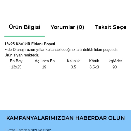
Ürün Bilgisi
Yorumlar (0)
Taksit Seçen
13x25 Körüklü Fidanı Poşeti
Fide Dranajlı uzun yıllar kullanabileceğiniz altı delikli fidan poşetidir.
Ürün siyah renktedir.
En Boy
Açılınca En
Kalınlık
Körük
kg/Adet
13x25
19
0.5
3,5x3
90
Bu ürünün fiyat bilgisi, resim, ürün açıklamalarında ve diğer
konularda yetersiz gördüğünüz noktaları öneri formunu
Bu ürüne ilk yorumu siz yapın!
kullanarak tarafımıza iletebilirsiniz.
KAMPANYALARIMIZDAN HABERDAR OLUN
Görüş ve önerileriniz için teşekkür ederiz.
Yorum Yaz