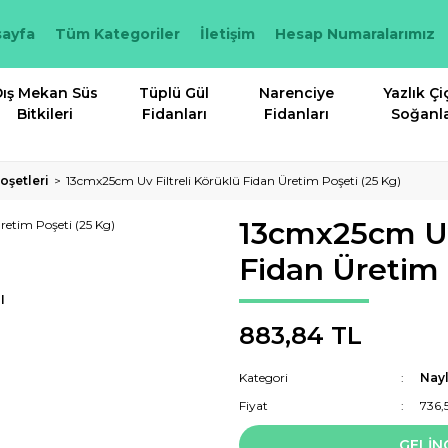
ayfa
Tüm Kategoriler
İletişim
Hesap Numaralarımız
ış Mekan Süs
Tüplü Gül
Narenciye
Yazlık Çi
Bitkileri
Fidanları
Fidanları
Soğanla
oşetleri
13cmx25cm Uv Filtreli Körüklü Fidan Üretim Poşeti (25 Kg)
13cmx25cm Uv 
Fidan Üretim 
I
883,84 TL
Kategori
Nayl
Fiyat
736,
GELİN