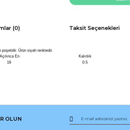
mlar (0)
Taksit Seçenekleri
an poşetidir. Ürün siyah renktedir.
Açılınca En
Kalınlık
19
0.5
da ve diğer konularda yetersiz gördüğünüz noktaları öneri formunu kullana
Bu ürüne ilk yorumu siz yapın!
R OLUN
r.
Yorum Yaz