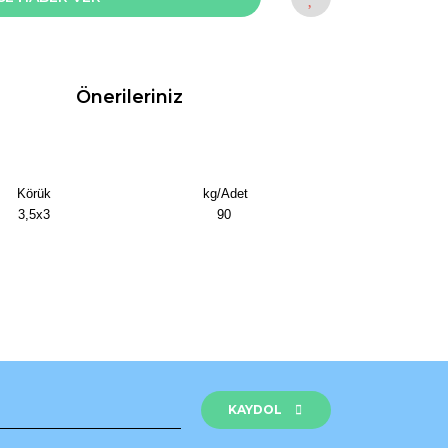
Önerileriniz
Körük
kg/Adet
3,5x3
90
rak tarafımıza iletebilirsiniz.
KAYDOL