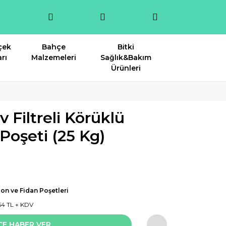
çek
Bahçe
Bitki
rı
Malzemeleri
Sağlık&Bakım
Ürünleri
Filtreli Körüklü
Poşeti (25 Kg)
on ve Fidan Poşetleri
54 TL + KDV
CE HABER VER