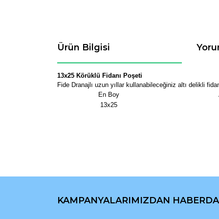
Ürün Bilgisi
Yoru
13x25 Körüklü Fidanı Poşeti
Fide Dranajlı uzun yıllar kullanabileceğiniz altı delikli fid
En Boy
13x25
Bu ürünün fiyat bilgisi, resim, ürün açıklamaların
Görüş ve önerileriniz için teşekkür ederiz.
KAMPANYALARIMIZDAN HABERDA
Ürün resmi kalitesiz, bozuk veya görüntülenemiyo
Ürün açıklamasında eksik bilgiler bulunuyor.